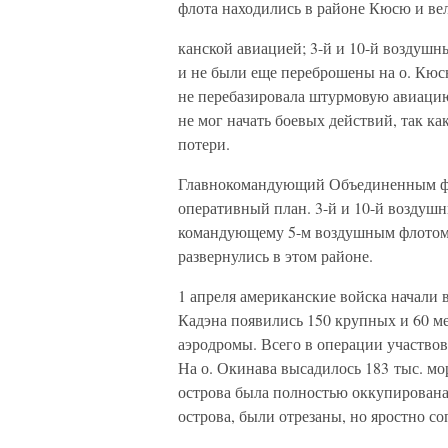
флота находились в районе Кюсю и ве
канской авиацией; 3-й и 10-й воздуш
и не были еще переброшены на о. Кюс
не перебазировала штурмовую авиацию
не мог начать боевых действий, так 
потери.
Главнокомандующий Объединенным фло
оперативный план. 3-й и 10-й воздуш
командующему 5-м воздушным флотом,
развернулись в этом районе.
1 апреля американские войска начали в
Кадэна появились 150 крупных и 60 м
аэродромы. Всего в операции участвов
На о. Окинава высадилось 183 тыс. мо
острова была полностью оккупирована
острова, были отрезаны, но яростно с