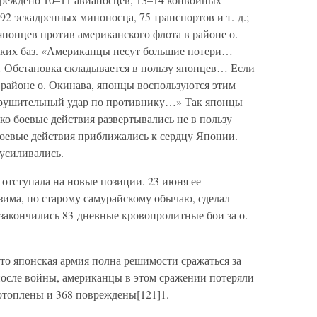
 92 эскадренных миноносца, 75 транспортов и т. д.;
понцев против американского флота в районе о.
ских баз. «Американцы несут большие потери…
 Обстановка складывается в пользу японцев… Если
 районе о. Окинава, японцы воспользуются этим
крушительный удар по противнику…» Так японцы
ко боевые действия развертывались не в пользу
боевые действия приближались к сердцу Японии.
усиливались.
 отступала на новые позиции. 23 июня ее
има, по старому самурайскому обычаю, сделал
закончились 83-дневные кровопролитные бои за о.
что японская армия полна решимости сражаться за
осле войны, американцы в этом сражении потеряли
отоплены и 368 повреждены[121]1.