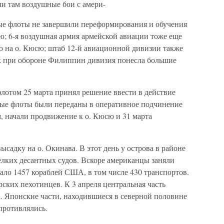
ли там воздушные бои с амери-
ные флоты не завершили переформирования и обучения
ю; 6-я воздушная армия армейской авиации тоже еще
 на о. Кюсю; штаб 12-й авиационной дивизии также
как при обороне Филиппин дивизия понесла большие
том 25 марта принял решение ввести в действие
ные флоты были переданы в оперативное подчинение
 начали продвижение к о. Кюсю и 31 марта
ысадку на о. Окинава. В этот день у острова в районе
елких десантных судов. Вскоре американцы заняли
ало 1457 кораблей США, в том числе 430 транспортов.
рских пехотинцев. К 3 апреля центральная часть
. Японские части, находившиеся в северной половине
опротивлялись.