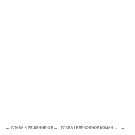
←
→
ГЛАВА Х РЕШЕНИЕ О ВОЙНЕ ПРОТИВ США, АНГЛИИ И ГОЛЛАНДИИ
ГЛАВА I ВЕРХОВНОЕ КОМАНДОВАНИЕ ЯПОНИИ И ОРГАНЫ РУКОВОДСТВА ВОЙНОЙ