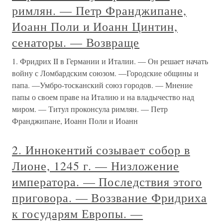
римлян. — Петр Франджипане,
Иоанн Поли и Иоанн Цинтин,
сенаторы. — Возвраще
1. Фридрих II в Германии и Италии. — Он решает начать
войну с Ломбардским союзом. —Городские общины и
папа. —Умбро-тосканский союз городов. — Мнение
папы о своем праве на Италию и на владычество над
миром. — Титул проконсула римлян. — Петр
Франджипане, Иоанн Поли и Иоанн
2. Иннокентий созывает собор в
Лионе, 1245 г. — Низложение
императора. — Последствия этого
приговора. — Воззвание Фридриха
к государям Европы. —