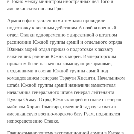
в Токио между министром иностранных дел Того и
американским послом Грю.
Армия и флот усиленными темпами проводили
подготовку к военным действиям. 6 ноября военный
отдел Ставки одновременно с директивой о штатном
расписании Южной группы армий и отдельного отряда
Южных морей отдал приказ о подготовке к захвату
важнейших районов Южных морей. Императорским
приказом были назначены командующие армиями,
входившими в состав Южной группы армий под
командованием генерала Тэраути Хисаити. Начальником
штаба Южной группы армий назначили заместителя
начальника генерального штаба генерал-лейтенанта
Цукада Осаму. Отряд Южных морей во главе с генерал-
майором Хории Томитаро, имевший задачу захватить
американскую военно-морскую базу Гуам, подчинялся
непосредственно Ставке.
Главнокомандующему экспедиционной армии в Китае в