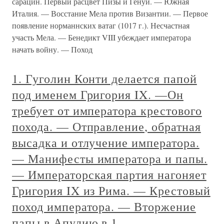
сарацин. Первый расцвет Пизы и Генуи. — Южная
Италия. — Восстание Мела против Византии. — Первое
появление норманнских ватаг (1017 г.). Несчастная
участь Мела. — Бенедикт VIII убеждает императора
начать войну. — Поход
1. Гуголин Конти делается папой
под именем Григория IX. —Он
требует от императора крестового
похода. — Отправление, обратная
высадка и отлучение императора.
— Манифесты императора и папы.
— Императорская партия нагоняет
Григория IX из Рима. — Крестовый
поход императора. — Вторжение
папы в Апулию в 1