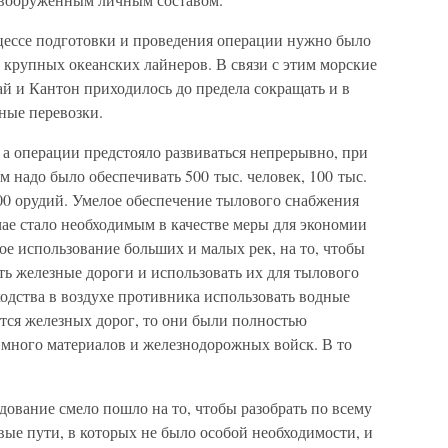
оцессе подготовки и проведения операции нужно было
 крупных океанских лайнеров. В связи с этим морские
й и Кантон приходилось до предела сокращать и в
ные перевозки.
 а операции предстояло развиваться непрерывно, при
 надо было обеспечивать 500 тыс. человек, 100 тыс.
00 орудий. Умелое обеспечение тылового снабжения
ае стало необходимым в качестве меры для экономии
е использование больших и малых рек, на то, чтобы
ь железные дороги и использовать их для тылового
одства в воздухе противника использовать водные
ется железных дорог, то они были полностью
 много материалов и железнодорожных войск. В то
ование смело пошло на то, чтобы разобрать по всему
ые пути, в которых не было особой необходимости, и