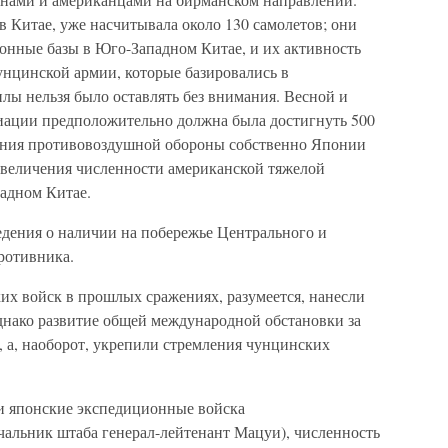
 Китае, уже насчитывала около 130 самолетов; они
онные базы в Юго-Западном Китае, и их активность
чунцинской армии, которые базировались в
лы нельзя было оставлять без внимания. Весной и
виации предположительно должна была достигнуть 500
рения противовоздушной обороны собственно Японии
 увеличения численности американской тяжелой
адном Китае.
едения о наличии на побережье Центрального и
ротивника.
х войск в прошлых сражениях, разумеется, нанесли
днако развитие общей международной обстановки за
, а, наоборот, укрепили стремления чунцинских
.
и японские экспедиционные войска
чальник штаба генерал-лейтенант Мацуи), численность