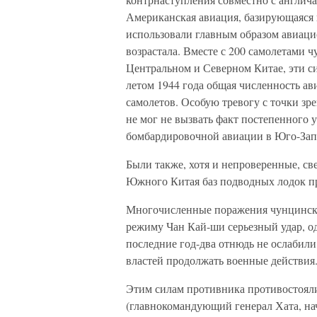
Американская авиация, базирующаяся в
использовали главным образом авиаци
возрастала. Вместе с 200 самолетами 
Центральном и Северном Китае, эти си
летом 1944 года общая численность а
самолетов. Особую тревогу с точки з
не мог не вызвать факт постепенного
бомбардировочной авиации в Юго-Зап
Были также, хотя и непроверенные, св
Южного Китая баз подводных лодок п
Многочисленные поражения чунцински
режиму Чан Кай-ши серьезный удар, о
последние год-два отнюдь не ослабили
властей продолжать военные действия
Этим силам противника противостоял
(главнокомандующий генерал Хата, на