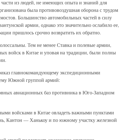
части из людей, не имеющих опыта и знаний для
организована была противовоздушная оборона с трудом
мостов. Большинство автомобильных частей в силу
антунской армии, однако это значительно ослабило ее,
рации пришлось срочно возвратить их обратно.
олоссальны. Тем не менее Ставка и полевые армии,
ых войск в Китае и уповая на традиции, были полны
ии.
приказ главнокомандующему экспедиционными
щему Южной группой армий:
новных авиационных баз противника в Юго-Западном
ыми войсками в Китае овладеть важными пунктами
нь, Кантон — Ханькоу и по южному участку железной
ой армий поддержать указанную операцию