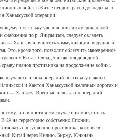
диционных войск в Китае неоднократно докладывало
ин-Ханькоуской операции.
дующему: поскольку увеличение сил американской
ти снабжения по р. Янцзыцзян, следует овладеть
ин — Ханькоу и очистить коммуникации, ведущие в
ая. Это, кроме того, позволит облегчить маневренное
нтральном Китае. Овладение же плодородной
ь срыву планов противника на продолжение войны.
оже изучались планы операций по захвату важных
йлиньской и Кантон-Ханькоуской железных дорогах и
екин — Ханькоу. Военные цели таких операций
иями.
отому, что в противном случае они могут стать
 В-29 на территорию собственно Японии.
тствовать наступлению противника, которое в
жный Китай через Индию, Бирму, Юньнань.