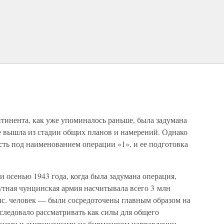
тинента, как уже упоминалось раньше, была задумана
 не вышла из стадии общих планов и намерений. Однако
сть под наименованием операции «1», и ее подготовка
 осенью 1943 года, когда была задумана операция,
тная чунцинская армия насчитывала всего 3 млн
ыс. человек — были сосредоточены главным образом на
следовало рассматривать как силы для общего
анами и американцами на бирманском направлении.