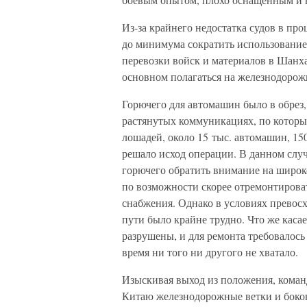
Из-за крайнего недостатка судов в пр
до минимума сократить использование
перевозки войск и материалов в Шанха
основном полагаться на железнодорож
Горючего для автомашин было в обрез,
растянутых коммуникациях, по которым
лошадей, около 15 тыс. автомашин, 15
решало исход операции. В данном случ
горючего обратить внимание на широко
по возможности скорее отремонтироват
снабжения. Однако в условиях превосх
пути было крайне трудно. Что же каса
разрушены, и для ремонта требовалось
время ни того ни другого не хватало.
Изыскивая выход из положения, команд
Китаю железнодорожные ветки и боков