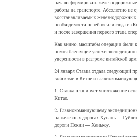
начало формировать железнодорожные 
работы на транспорте. Абсолютно не 
восстанавливаемых железнодорожных 
необходимости перебросили сюда из Кв
и после завершения первого этапа опе
Как видно, масштабы операции были к
помня блестящие успехи экспедиционн
уверенности в разгроме китайской арм
24 января Ставка отдала следующий 
войсками в Китае и главнокомандую
1. Ставка планирует уничтожение ос
Китае.
2. Главнокомандующему экспедиционн
на железных дорогах Хунань — Гуйли
дороги Пекин — Ханькоу.
3. Главнокомандующему Южной групп