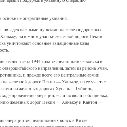
 основные оперативные указания.
а, овладев важными пунктами на железнодорожных
Ханькоу, на южном участке железной дороги Пекин —
йска уничтожают основные авиационные базы
ость.
ие весны и лета 1944 года экспедиционные войска в
с северокитайского направления, затем из района Учан,
ротивника, и прежде всего его центральные армии,
 на железной дороге Пекин — Ханькоу, на ее участке
унктами на железных дорогах Хунань— Гуйлинь,
ходе проведения операции, если позволит обстановка,
ению железных дорог Пекин — Ханькоу и Кантон —
ия операции экспедиционных войск в Китае
я с бирманского и индокитайского направлений.