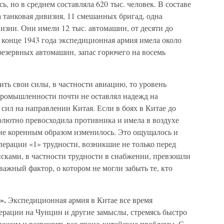
ь, но в среднем составляла 620 тыс. человек. В составе
 танковая дивизия, 11 смешанных бригад, одна
изии. Они имели 12 тыс. автомашин, от десяти до
 конце 1943 года экспедиционная армия имела около
резервных автомашин, запас горючего на восемь
ть свои силы, в частности авиацию, то уровень
ромышленности почти не оставлял надежд на
ил на направлении Китая. Если в боях в Китае до
солютно превосходила противника и имела в воздухе
ние коренным образом изменилось. Это ощущалось и
перации «1» трудности, возникшие не только перед
сками, в частности трудности в снабжении, превзошли
важный фактор, о котором не могли забыть те, кто
1».
Экспедиционная армия в Китае все время
рации на Чунцин и другие замыслы, стремясь быстро
ежим и разрешить все японо-китайские проблемы. С