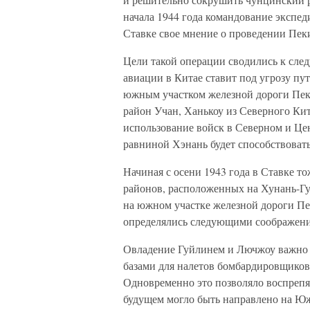
начала 1944 года командование экспе
Ставке свое мнение о проведении Пек
Цели такой операции сводились к сле
авиации в Китае ставит под угрозу пу
южным участком железной дороги Пек
район Учан, Ханькоу из Северного Кит
использование войск в Северном и Це
равниной Хэнань будет способствоват
Начиная с осени 1943 года в Ставке т
районов, расположенных на Хунань-Гу
на южном участке железной дороги П
определялись следующими соображен
Овладение Гуйлинем и Лючжоу важно п
базами для налетов бомбардировщиков
Одновременно это позволяло воспрепя
будущем могло быть направлено на Ю