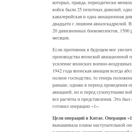
которых, правда, периодически менялас
войск были 25 пехотных дивизий, одна
кавалерийская и одна авиационная див
двадцати с лишним авиаэскадрилий. В
20 дивизионных боекомплектов, 1500 
месяцев.
Если противник в будущем мог увеличи
производства японской авиационной п
усиление японских военно-воздушных с
1942 года японская авиация всегда аб
полное господство, то теперь положе
раньше, однако в период проведения о
авиацией, но и перед сухопутными вой
все расчеты и представления. Это был 
готовил операцию «1».
Цели операций в Китае. Операция «
вынашивала планы наступательной опе
и решительно сокрушить чунцинский р