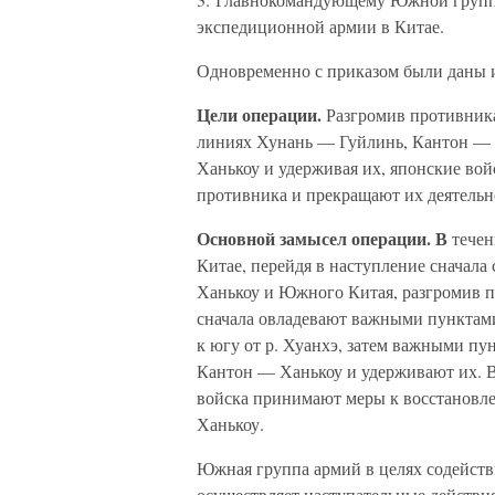
экспедиционной армии в Китае.
Одновременно с приказом были даны и
Цели операции.
Разгромив противник
линиях Хунань — Гуйлинь, Кантон — 
Ханькоу и удерживая их, японские во
противника и прекращают их деятельн
Основной замысел операции. В
течен
Китае, перейдя в наступление сначала 
Ханькоу и Южного Китая, разгромив п
сначала овладевают важными пунктами
к югу от р. Хуанхэ, затем важными п
Кантон — Ханькоу и удерживают их. В 
войска принимают меры к восстановл
Ханькоу.
Южная группа армий в целях содейств
осуществляет наступательные действи