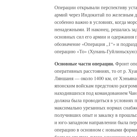
Операции открывали перспективу уст
армий через Индокитай по железным д
особенно важно в условиях, когда мор
ненадежными. И наконец, решалась за
основных сил его армии и одержания 
обозначение «Операция „1“» и подраз
операцию «То» (Хунань-Гуйлиньскую)
Основные части операции.
Фронт опе
оперативных расстояниях, то от р. Ху
Ляншаня — около 1400 км, от Хэньяна 
японским войскам предстояло разгром
находившихся под командованием Чан
должна была проводиться в условиях п
максимально урезанных нормах снабже
получивших опыт и закалку в прошлых 
и юго-западном направлении была пер
операцию в основном с новыми форми
боевым опытом, плохо оснащенным и