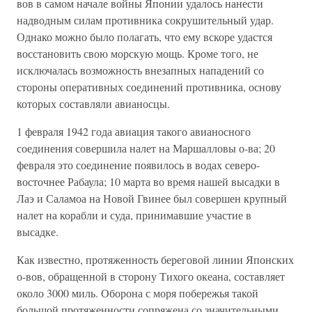
вов в самом начале войны Японии удалось нанести
надводным силам противника сокрушительный удар.
Однако можно было полагать, что ему вскоре удастся
восстановить свою морскую мощь. Кроме того, не
исключалась возможность внезапных нападений со
стороны оперативных соединений противника, основу
которых составляли авианосцы.
1 февраля 1942 года авиация такого авианосного
соединения совершила налет на Маршалловы о-ва; 20
февраля это соединение появилось в водах северо-
восточнее Рабаула; 10 марта во время нашей высадки в
Лаэ и Саламоа на Новой Гвинее был совершен крупный
налет на корабли и суда, принимавшие участие в
высадке.
Как известно, протяженность береговой линии Японских
о-вов, обращенной в сторону Тихого океана, составляет
около 3000 миль. Оборона с моря побережья такой
большой протяженности сопряжена со значительными