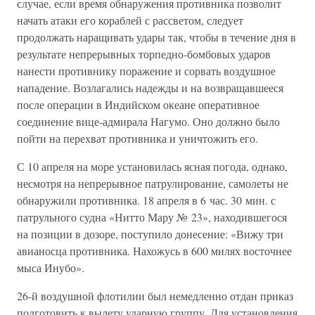
случае, если время обнаружения противника позволит
начать атаки его кораблей с рассветом, следует
продолжать наращивать удары так, чтобы в течение дня в
результате непрерывных торпедно-бомбовых ударов
нанести противнику поражение и сорвать воздушное
нападение. Возлагались надежды и на возвращавшееся
после операции в Индийском океане оперативное
соединение вице-адмирала Нагумо. Оно должно было
пойти на перехват противника и уничтожить его.
С 10 апреля на море установилась ясная погода, однако,
несмотря на непрерывное патрулирование, самолеты не
обнаружили противника. 18 апреля в 6 час. 30 мин. с
патрульного судна «Нитто Мару № 23», находившегося
на позиции в дозоре, поступило донесение: «Вижу три
авианосца противника. Нахожусь в 600 милях восточнее
мыса Инубо».
26-й воздушной флотилии был немедленно отдан приказ
подготовить к вылету ударную группу. Для установления