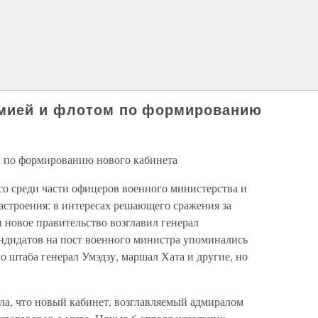
рмией и флотом по формированию
м по формированию нового кабинета
со среди части офицеров военного министерства и
астроения: в интересах решающего сражения за
 новое правительство возглавил генерал
андидатов на пост военного министра упоминались
о штаба генерал Умэдзу, маршал Хата и другие, но
ла, что новый кабинет, возглавляемый адмиралом