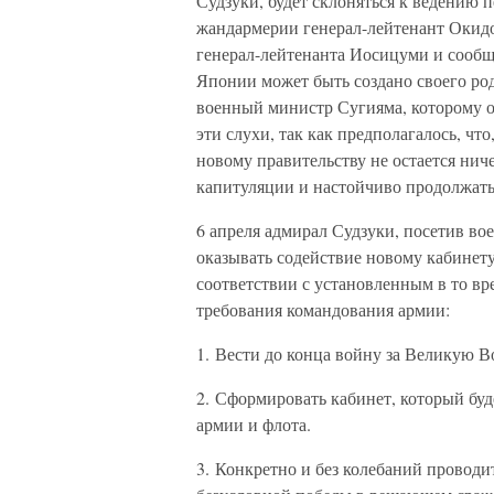
Судзуки, будет склоняться к ведению 
жандармерии генерал-лейтенант Окидо
генерал-лейтенанта Иосицуми и сообщи
Японии может быть создано своего ро
военный министр Сугияма, которому о
эти слухи, так как предполагалось, чт
новому правительству не остается ниче
капитуляции и настойчиво продолжать
6 апреля адмирал Судзуки, посетив во
оказывать содействие новому кабинету
соответствии с установленным в то в
требования командования армии:
1. Вести до конца войну за Великую 
2. Сформировать кабинет, который бу
армии и флота.
3. Конкретно и без колебаний провод