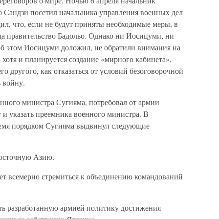
переговоров о мире. Ночью 6 апреля начальник
 Сандзи посетил начальника управления военных дел
л, что, если не будут приняты необходимые меры, в
да правительство Бадольо. Однако ни Иосицуми, ни
б этом Иосицуми доложил, не обратили внимания на
о, хотя и планируется создание «мирного кабинета»,
го другого, как отказаться от условий безоговорочной
 войну.
енного министра Сугияма, потребовал от армии
 и указать преемника военного министра. В
ремя порядком Сугияма выдвинул следующие
Восточную Азию.
дет всемерно стремиться к объединению командований
ить разработанную армией политику достижения