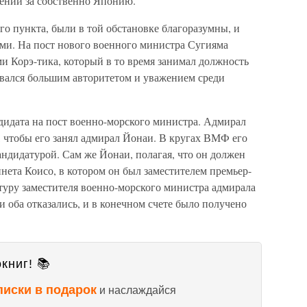
ении за собственно Японию.
го пункта, были в той обстановке благоразумны, и
ими. На пост нового военного министра Сугияма
и Корэ-тика, который в то время занимал должность
овался большим авторитетом и уважением среди
идата на пост военно-морского министра. Адмирал
 чтобы его занял адмирал Йонаи. В кругах ВМФ его
ндидатурой. Сам же Йонаи, полагая, что он должен
инета Коисо, в котором он был заместителем премьер-
туру заместителя военно-морского министра адмирала
и оба отказались, и в конечном счете было получено
книг! 📚
писки в подарок
и наслаждайся