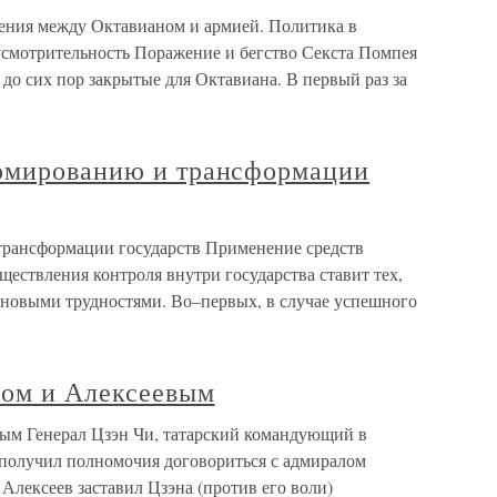
ения между Октавианом и армией. Политика в
смотрительность Поражение и бегство Секста Помпея
до сих пор закрытые для Октавиана. В первый раз за
рмированию и трансформации
трансформации государств Применение средств
ествления контроля внутри государства ставит тех,
д новыми трудностями. Во–первых, в случае успешного
ном и Алексеевым
ым Генерал Цзэн Чи, татарский командующий в
получил полномочия договориться с адмиралом
Алексеев заставил Цзэна (против его воли)