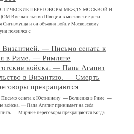
АСТИЧЕСКИЕ ПЕРЕГОВОРЫ МЕЖДУ МОСКВОЙ И
Вмешательство Швеции в московские дела
ля Сигизмунда и ои объявил войну Московскому
унд появился с
с Византией. — Письмо сената к
я в Риме. — Римляне
готские войска. — Папа Агапит
ольство в Византию. — Смерть
реговоры прекращаются
— Письмо сената к Юстиниану. — Волнения в Риме. —
ие войска. — Папа Агапит принимает на себя
апита. — Мирные переговоры прекращаются Когда