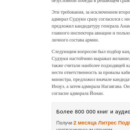
безусловной победы в решающем сраж
Эти требования, за исключением второ
адмирал Судзуки сразу согласился с н
предложил кандидатуру генерала Анам
главного инспектора авиации и польз
личного состава армии.
Следующим вопросом был подбор канд
Судзуки настойчиво выражал желание,
также считали наиболее подходящей ка
нести ответственность за провалы каб
министра, предложил вначале кандида
Иноуэ, а затем адмирала Нагаягава. Он
согласие адмирала Йонаи.
Более 800 000 книг и аудио
2 месяца Литрес Под
Получи
неограниченным чтением