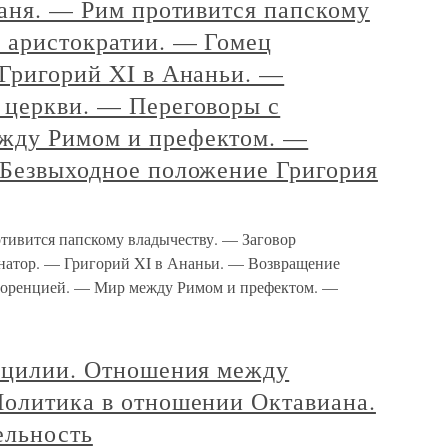
баня. — Рим противится папскому
р аристократии. — Гомец
 Григорий XI в Ананьи. —
 церкви. — Переговоры с
жду Римом и префектом. —
 Безвыходное положение Григория
отивится папскому владычеству. — Заговор
енатор. — Григорий XI в Ананьи. — Возвращение
лоренцией. — Мир между Римом и префектом. —
Сицилии. Отношения между
Политика в отношении Октавиана.
ельность