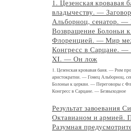
1. Цезенская кровавая 
владычеству. — Загово
Альборноц, сенатор. —
Возвращение Болоньи к
Флоренцией. — Мир ме
Конгресс в Сарцане. —
XI. — Он лож
1. Цезенская кровавая баня. — Рим пр
аристократии. — Гомец Альборноц, с
Болоньи к церкви. — Переговоры с Ф
Конгресс в Сарцане. — Безвыходное
Результат завоевания 
Октавианом и армией. 
Разумная предусмотрит