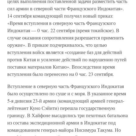
целях выполнения поставленной задачи разместить часть
сил армии в северной части Французского Индокитая».
14 сентября командующий получил новый приказ:
«Время вступления в северную часть Французского
Индокитая — 0 час. 22 сентября (время токийское). В
случае оказания сопротивления разрешается применить
оружие». В приказе подчеркивалось, что целью
вступления войск является «создание баз для действий
против Китая и усиление действий по нарушению путей
поставки материалов Китаю». Впоследствии время
вступления было перенесено на 0 час. 23 сентября.
Вступление в северную часть Французского Индокитая
было осуществлено по суше и с моря. В указанное время
5-я дивизия 23-й армии (командующий армией генерал-
лейтенант Куно Сэйити) перешла государственную
границу. В Хайфоне высадились три пехотных батальона
из состава экспедиционной армии в Индокитае под
командованием генерал-майора Нисимура Такума. Но