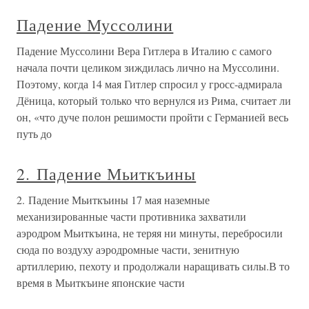
Падение Муссолини
Падение Муссолини Вера Гитлера в Италию с самого
начала почти целиком зиждилась лично на Муссолини.
Поэтому, когда 14 мая Гитлер спросил у гросс-адмирала
Дёница, который только что вернулся из Рима, считает ли
он, «что дуче полон решимости пройти с Германией весь
путь до
2. Падение Мьиткъины
2. Падение Мьиткъины 17 мая наземные
механизированные части противника захватили
аэродром Мьиткъина, не теряя ни минуты, перебросили
сюда по воздуху аэродромные части, зенитную
артиллерию, пехоту и продолжали наращивать силы.В то
время в Мьиткъине японские части