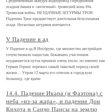
Средневековый акведук-водопровод Передвижная
осадная башня и «античный» троянский конь 49а.
Троянская война. НЕУДАЧНЫЕ ШТУРМЫ ТРОИ.
Падению Трои предшествует длительная безуспешная
осада. Несколько штурмов кончаются
V Падение в ад
V Падение в ад В Инсбруке, где множество австрийцев
сочувствовали нацистам, бежавших участников
неудавшегося путча приняли очень тепло, но именно там
Герман Геринг пережил самый тяжелый период своей
жизни… Утром 12 марта его отвезли в городскую
больницу, где врачи
14.4. Падение Икара (и Фаэтона) с
неба «из-за жара», и падение Дон
Кихота и Санчо Пансы на землю