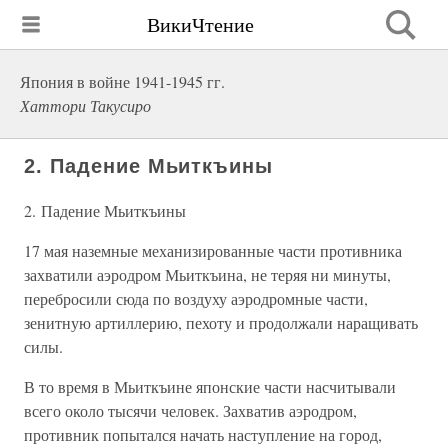
ВикиЧтение
Япония в войне 1941-1945 гг.
Хаттори Такусиро
2. Падение Мьиткъины
2. Падение Мьиткъины
17 мая наземные механизированные части противника
захватили аэродром Мьиткъина, не теряя ни минуты,
перебросили сюда по воздуху аэродромные части,
зенитную артиллерию, пехоту и продолжали наращивать
силы.
В то время в Мьиткъине японские части насчитывали
всего около тысячи человек. Захватив аэродром,
противник попытался начать наступление на город,