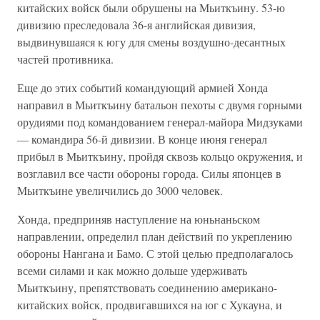
китайских войск были обрушены на Мьиткъину. 53-ю
дивизию преследовала 36-я английская дивизия,
выдвинувшаяся к югу для смены воздушно-десантных
частей противника.
Еще до этих событий командующий армией Хонда
направил в Мьиткъину батальон пехоты с двумя горными
орудиями под командованием генерал-майора Мидзуками
— командира 56-й дивизии. В конце июня генерал
прибыл в Мьиткъину, пройдя сквозь кольцо окружения, и
возглавил все части обороны города. Силы японцев в
Мьиткъине увеличились до 3000 человек.
Хонда, предприняв наступление на юньнаньском
направлении, определил план действий по укреплению
обороны Нангана и Бамо. С этой целью предполагалось
всеми силами и как можно дольше удерживать
Мьиткъину, препятствовать соединению американо-
китайских войск, продвигавшихся на юг с Хукауна, и