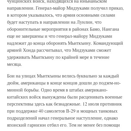
чунцинских войск, находящихся на юньнаньском
направлении. Генерал-майор Мидзуками получил приказ,
в котором указывалось, что армия основными силами
будет наступать в направлении на Лунлин, что
оборонительные мероприятия в районах Бамо, Нангана
еще не завершены и что генерал-майору Мидзуками
надлежит до конца оборонять Мьиткъину. Командующий
армией Хонда рассчитывал, что Мидзуками сможет
удерживать Мьиткъину по крайней мере в течение
месяца.
Бои на улицах Мьиткъины велись буквально за каждый
дюйм, американцы в конце концов дошли до подзем-но-
минной борьбы. Одно время в штабах американо-
китайских войск вынуждены были расценивать военные
перспективы здесь как безнадежные. 12 июля противник
при поддержке 40 самолетов В-29 и мощных танковых
подразделений начал генеральное наступление, однако
японский гарнизон отбил его. Тем не менее без помощи