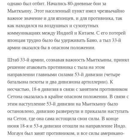
однако был отбит. Начались 80-дневные бои за
Мьиткъину. Этот населенный пункт имел чрезвычайно
важное значение и для японцев, и для противника, так
как находился на воздушных и сухопутных
коммуникациях между Индией и Китаем. С его потерей
японцам трудно было бы удерживать Бамо, а тыл 33-й
армии оказался бы в опасном положении.
Штаб 33-й армии, сознавая важность Мьиткъины, принял
решение атаковать противника с тыла на этом
направлении главными силами 53-й дивизии (четыре
батальона пехоты и два дивизиона артиллерии). К
несчастью, 18-я дивизия в связи с занятием противником
Сетона оказалась в крайне опасном положении. В связи с
этим наступление 53-й дивизии на Мьиткъину было
остановлено, дивизию развернули и приказали наступать
на Сетон, где она сама истощила свои силы. В конце
июня 18-я и 53-я дивизии отошли на направление Индо.
Могаун был занят противником, и все силы американо-