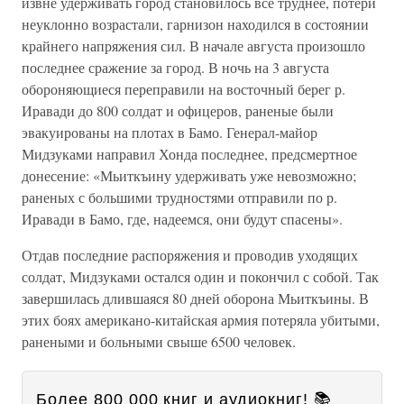
извне удерживать город становилось все труднее, потери
неуклонно возрастали, гарнизон находился в состоянии
крайнего напряжения сил. В начале августа произошло
последнее сражение за город. В ночь на 3 августа
обороняющиеся переправили на восточный берег р.
Иравади до 800 солдат и офицеров, раненые были
эвакуированы на плотах в Бамо. Генерал-майор
Мидзуками направил Хонда последнее, предсмертное
донесение: «Мьиткъину удерживать уже невозможно;
раненых с большими трудностями отправили по р.
Иравади в Бамо, где, надеемся, они будут спасены».
Отдав последние распоряжения и проводив уходящих
солдат, Мидзуками остался один и покончил с собой. Так
завершилась длившаяся 80 дней оборона Мьиткъины. В
этих боях американо-китайская армия потеряла убитыми,
ранеными и больными свыше 6500 человек.
Более 800 000 книг и аудиокниг! 📚