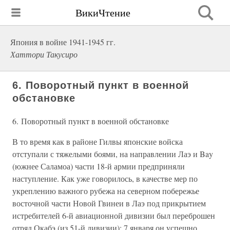
ВикиЧтение
Япония в войне 1941-1945 гг.
Хаттори Такусиро
6. Поворотный пункт в военной
обстановке
6. Поворотный пункт в военной обстановке
В то время как в районе Гилвы японские войска
отступали с тяжелыми боями, на направлении Лаэ и Bay
(южнее Саламоа) части 18-й армии предприняли
наступление. Как уже говорилось, в качестве мер по
укреплению важного рубежа на северном побережье
восточной части Новой Гвинеи в Лаэ под прикрытием
истребителей 6-й авиационной дивизии был переброшен
отряд Окабэ (из 51-й дивизии); 7 января он успешно