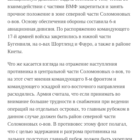
взаимодействии с частями ВМФ закрепиться и занять
прочное положение в зоне северной части Соломоновых
о-вов. Основу обеспечения обороны составила 6-я
авиационная дивизия. По распоряжению командующего
17-й армией войска закрепились в южной части
Бугенвиля, на о-вах Шортленд и Фауро, а также в районе
Киеты.
Что же касается взгляда на отражение наступления
противника в центральной части Соломоновых о-вов, то
на этот счет мнения командующего 8-м фронтом и
командующего эскадрой юго-восточного направления
расходились. Армия считала, что если принимать во
внимание большие трудности в снабжении при ведении
операций на отдельных островах, то главным рубежом в
данном случае должен быть район северной части
Соломоновых о-вов. В противовес этому флот полагал,
что с целью задержания и разгрома противника на
дальних подступах главный рубеж должен быть укреплен