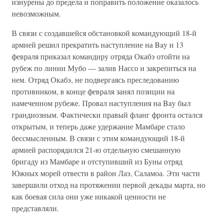
изнурены до предела и поправить положение оказалось
невозможным.
В связи с создавшейся обстановкой командующий 18-й
армией решил прекратить наступление на Bay и 13
февраля приказал командиру отряда Окабэ отойти на
рубеж по линии Мубо — залив Нассо и закрепиться на
нем. Отряд Окабэ, не подвергаясь преследованию
противником, в конце февраля занял позиции на
намеченном рубеже. Провал наступления на Bay был
грандиозным. Фактически правый фланг фронта остался
открытым, и теперь даже удержание Мамбаре стало
бессмысленным. В связи с этим командующий 18-й
армией распорядился 21-ю отдельную смешанную
бригаду из Мамбаре и отступивший из Буны отряд
Южных морей отвести в район Лаэ, Саламоа. Эти части
завершили отход на протяжении первой декады марта, но
как боевая сила они уже никакой ценности не
представляли.