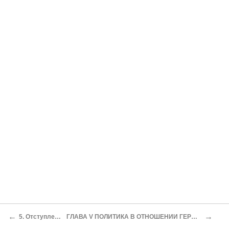
←
→
5. Отступление из района Буны
ГЛАВА V ПОЛИТИКА В ОТНОШЕНИИ ГЕРМАНИИ И ИТАЛИИ В СВЕТЕ РАЗВИВАЮЩИХСЯ СОБЫТИЙ