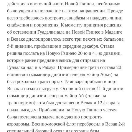
действия в восточной части Новой Гвинеи, необходимо
было укрепить положение на этом направлении. Прежде
всего требовалось построить авиабазы и наладить линии
снабжения и пополнения. К моменту принятия решения
об оставлении Гуадалканала на Новой Гвинее в Маданге
и Веваке дислоцировалось всего три пехотных батальона
5-й дивизии, прибывшие в середине декабря. Ставка
решила послать на Новую Гвинею 20-ю и 41-ю дивизии,
которые ранее предназначались для отправки на
Гуадалка-нал и в Рабаул. Примерно две трети состава 20-
й дивизии (командир дивизии генерал-майор Аоки) на
быстроходных транспортах 19 января прибыли в порт
Вевак и начали выгрузку. Основной состав 41-й дивизии
(командир дивизии генерал-майор Абэ) также на
транспортах флота был доставлен в Вевак и 12 февраля
начал высадку. Прибывшим на Новую Гвинею частям
была поставлена задача немедленно построить
аэродромы. Военно-морской флот перебросил в Вевак 2-й
специальный базовый отряд для охраны базы.