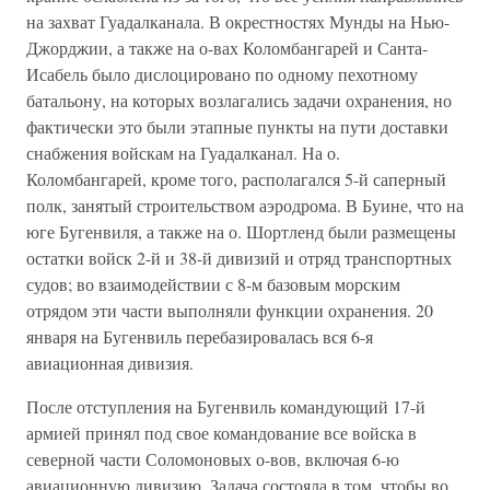
на захват Гуадалканала. В окрестностях Мунды на Нью-
Джорджии, а также на о-вах Коломбангарей и Санта-
Исабель было дислоцировано по одному пехотному
батальону, на которых возлагались задачи охранения, но
фактически это были этапные пункты на пути доставки
снабжения войскам на Гуадалканал. На о.
Коломбангарей, кроме того, располагался 5-й саперный
полк, занятый строительством аэродрома. В Буине, что на
юге Бугенвиля, а также на о. Шортленд были размещены
остатки войск 2-й и 38-й дивизий и отряд транспортных
судов; во взаимодействии с 8-м базовым морским
отрядом эти части выполняли функции охранения. 20
января на Бугенвиль перебазировалась вся 6-я
авиационная дивизия.
После отступления на Бугенвиль командующий 17-й
армией принял под свое командование все войска в
северной части Соломоновых о-вов, включая 6-ю
авиационную дивизию. Задача состояла в том, чтобы во