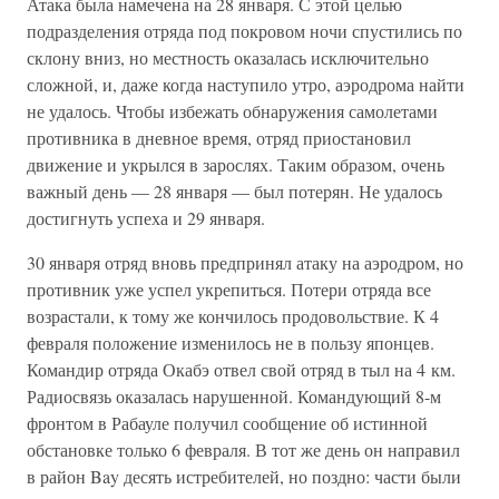
Атака была намечена на 28 января. С этой целью
подразделения отряда под покровом ночи спустились по
склону вниз, но местность оказалась исключительно
сложной, и, даже когда наступило утро, аэродрома найти
не удалось. Чтобы избежать обнаружения самолетами
противника в дневное время, отряд приостановил
движение и укрылся в зарослях. Таким образом, очень
важный день — 28 января — был потерян. Не удалось
достигнуть успеха и 29 января.
30 января отряд вновь предпринял атаку на аэродром, но
противник уже успел укрепиться. Потери отряда все
возрастали, к тому же кончилось продовольствие. К 4
февраля положение изменилось не в пользу японцев.
Командир отряда Окабэ отвел свой отряд в тыл на 4 км.
Радиосвязь оказалась нарушенной. Командующий 8-м
фронтом в Рабауле получил сообщение об истинной
обстановке только 6 февраля. В тот же день он направил
в район Bay десять истребителей, но поздно: части были