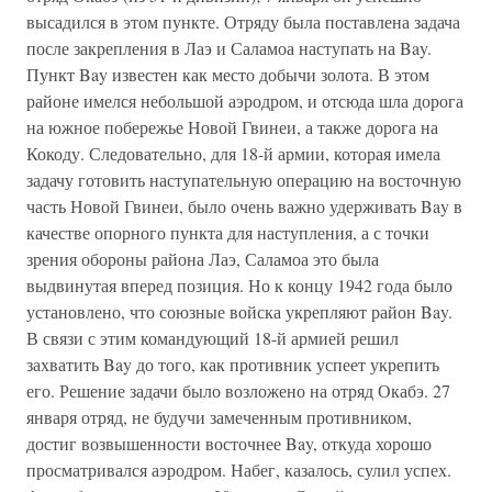
высадился в этом пункте. Отряду была поставлена задача
после закрепления в Лаэ и Саламоа наступать на Bay.
Пункт Bay известен как место добычи золота. В этом
районе имелся небольшой аэродром, и отсюда шла дорога
на южное побережье Новой Гвинеи, а также дорога на
Кокоду. Следовательно, для 18-й армии, которая имела
задачу готовить наступательную операцию на восточную
часть Новой Гвинеи, было очень важно удерживать Bay в
качестве опорного пункта для наступления, а с точки
зрения обороны района Лаэ, Саламоа это была
выдвинутая вперед позиция. Но к концу 1942 года было
установлено, что союзные войска укрепляют район Bay.
В связи с этим командующий 18-й армией решил
захватить Bay до того, как противник успеет укрепить
его. Решение задачи было возложено на отряд Окабэ. 27
января отряд, не будучи замеченным противником,
достиг возвышенности восточнее Bay, откуда хорошо
просматривался аэродром. Набег, казалось, сулил успех.