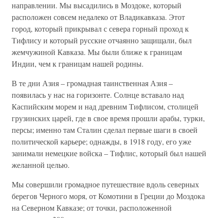
направлении. Мы высадились в Моздоке, который
расположен совсем недалеко от Владикавказа. Этот
город, который прикрывал с севера горный проход к
Тифлису и который русские отчаянно защищали, был
жемчужиной Кавказа. Мы были ближе к границам
Индии, чем к границам нашей родины.
В те дни Азия – громадная таинственная Азия –
появилась у нас на горизонте. Солнце вставало над
Каспийским морем и над древним Тифлисом, столицей
грузинских царей, где в свое время прошли арабы, турки,
персы; именно там Сталин сделал первые шаги в своей
политической карьере; однажды, в 1918 году, его уже
занимали немецкие войска – Тифлис, который был нашей
желанной целью.
Мы совершили громадное путешествие вдоль северных
берегов Черного моря, от Комотини в Греции до Моздока
на Северном Кавказе; от точки, расположенной