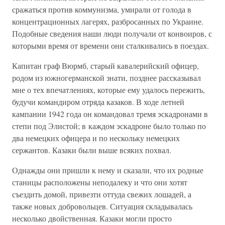
сражаться против коммунизма, умирали от голода в
концентрационных лагерях, разбросанных по Украине.
Подобные сведения наши люди получали от конвоиров, с
которыми время от времени они сталкивались в поездах.
Капитан граф Вюрмб, старый кавалерийский офицер,
родом из южногерманской знати, позднее рассказывал
мне о тех впечатлениях, которые ему удалось пережить,
будучи командиром отряда казаков. В ходе летней
кампании 1942 года он командовал тремя эскадронами в
степи под Элистой; в каждом эскадроне было только по
два немецких офицера и по нескольку немецких
сержантов. Казаки были выше всяких похвал.
Однажды они пришли к нему и сказали, что их родные
станицы расположены неподалеку и что они хотят
съездить домой, привезти оттуда свежих лошадей, а
также новых добровольцев. Ситуация складывалась
несколько двойственная. Казаки могли просто