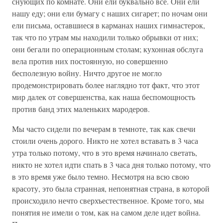
снующих по комнате. Они ели буквально все. Они ели
нашу еду; они ели бумагу с наших сигарет; по ночам они
ели письма, оставшиеся в карманах наших гимнастерок,
так что по утрам мы находили только обрывки от них;
они бегали по операционным столам; кухонная обслуга
вела против них постоянную, но совершенно
бесполезную войну. Ничто другое не могло
продемонстрировать более наглядно тот факт, что этот
мир далек от совершенства, как наша беспомощность
против банд этих маленьких мародеров.
Мы часто сидели по вечерам в темноте, так как свечи
стоили очень дорого. Никто не хотел вставать в 3 часа
утра только потому, что в это время начинало светать,
никто не хотел идти спать в 3 часа дня только потому, что
в это время уже было темно. Несмотря на всю свою
красоту, это была странная, непонятная страна, в которой
происходило нечто сверхъестественное. Кроме того, мы
понятия не имели о том, как на самом деле идет война.