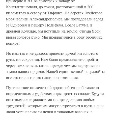
примерно в 300 километрах к западу от
Константинополя, до точки, расположенной в 200
километрах к северу от Тифлиса. На берегах Эгейского
моря, вблизи Александрополиса, мы последовали вслед
за Одиссеем в пещеру Полифема. Возле Батума, в
древней Колхиде, мы вступили на землю, откуда Ясон
вывез золотое руно. Мы превратились в орду бродячих
воинов.
Но нам так и не удалось привезти домой ни золотого
руна, ни сокровищ. Нам было предназначено пройти
через тяжкие испытания, прежде чем мы вернулись на
землю наших предков. Нашей единственной наградой за
все это стали только наши воспоминания.
Путешествие по железной дороге обычно обставлено
определенными удобствами для простых солдат. Будучи
опытными специалистами по преодолению любых
трудностей, которые им могут встретиться в пути, наши
люди устанавливали печки в товарных вагонах, в