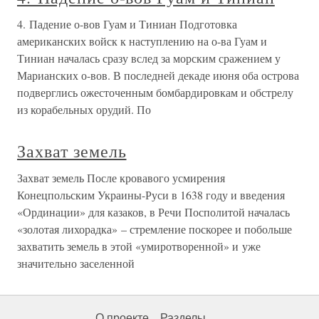
4. Падение о-вов Гуам и Тиниан Подготовка
американских войск к наступлению на о-ва Гуам и
Тиниан началась сразу вслед за морским сражением у
Марианских о-вов. В последней декаде июня оба острова
подверглись ожесточенным бомбардировкам и обстрелу
из корабельных орудий. По
Захват земель
Захват земель После кровавого усмирения
Конецпольским Украины-Руси в 1638 году и введения
«Ординации» для казаков, в Речи Посполитой началась
«золотая лихорадка» – стремление поскорее и побольше
захватить земель в этой «умиротворенной» и уже
значительно заселенной
О проекте
Разделы