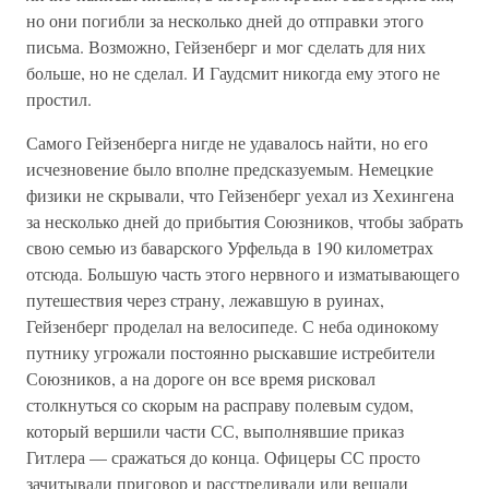
но они погибли за несколько дней до отправки этого
письма. Возможно, Гейзенберг и мог сделать для них
больше, но не сделал. И Гаудсмит никогда ему этого не
простил.
Самого Гейзенберга нигде не удавалось найти, но его
исчезновение было вполне предсказуемым. Немецкие
физики не скрывали, что Гейзенберг уехал из Хехингена
за несколько дней до прибытия Союзников, чтобы забрать
свою семью из баварского Урфельда в 190 километрах
отсюда. Большую часть этого нервного и изматывающего
путешествия через страну, лежавшую в руинах,
Гейзенберг проделал на велосипеде. С неба одинокому
путнику угрожали постоянно рыскавшие истребители
Союзников, а на дороге он все время рисковал
столкнуться со скорым на расправу полевым судом,
который вершили части СС, выполнявшие приказ
Гитлера — сражаться до конца. Офицеры СС просто
зачитывали приговор и расстреливали или вешали