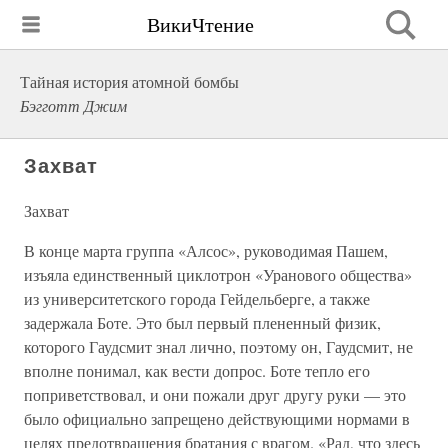
ВикиЧтение
Тайная история атомной бомбы
Бэгготт Джим
Захват
Захват
В конце марта группа «Алсос», руководимая Пашем,
изъяла единственный циклотрон «Уранового общества»
из университетского города Гейдельберге, а также
задержала Боте. Это был первый плененный физик,
которого Гаудсмит знал лично, поэтому он, Гаудсмит, не
вполне понимал, как вести допрос. Боте тепло его
поприветствовал, и они пожали друг другу руки — это
было официально запрещено действующими нормами в
целях предотвращения братания с врагом. «Рад, что здесь