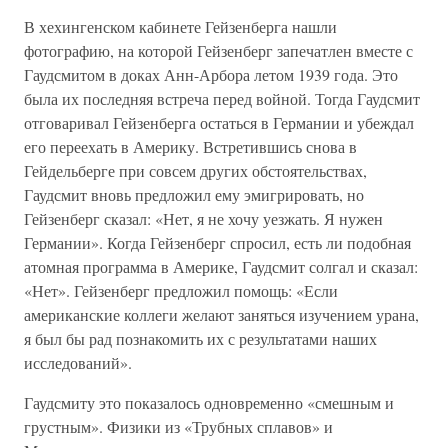
В хехингенском кабинете Гейзенберга нашли
фотографию, на которой Гейзенберг запечатлен вместе с
Гаудсмитом в доках Анн-Арбора летом 1939 года. Это
была их последняя встреча перед войной. Тогда Гаудсмит
отговаривал Гейзенберга остаться в Германии и убеждал
его переехать в Америку. Встретившись снова в
Гейдельберге при совсем других обстоятельствах,
Гаудсмит вновь предложил ему эмигрировать, но
Гейзенберг сказал: «Нет, я не хочу уезжать. Я нужен
Германии». Когда Гейзенберг спросил, есть ли подобная
атомная программа в Америке, Гаудсмит солгал и сказал:
«Нет». Гейзенберг предложил помощь: «Если
американские коллеги желают заняться изучением урана,
я был бы рад познакомить их с результатами наших
исследований».
Гаудсмиту это показалось одновременно «смешным и
грустным». Физики из «Трубных сплавов» и