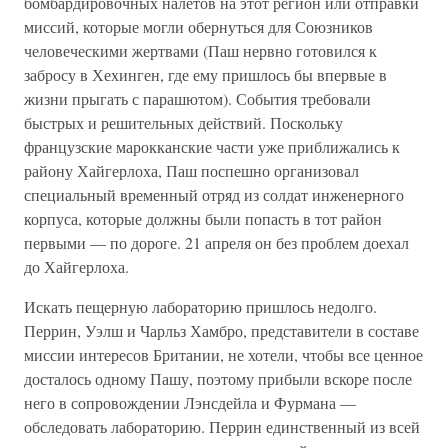
бомбардировочных налетов на этот регион или отправки
миссий, которые могли обернуться для Союзников
человеческими жертвами (Паш нервно готовился к
забросу в Хехинген, где ему пришлось бы впервые в
жизни прыгать с парашютом). События требовали
быстрых и решительных действий. Поскольку
французские марокканские части уже приближались к
району Хайгерлоха, Паш поспешно организовал
специальный временный отряд из солдат инженерного
корпуса, которые должны были попасть в тот район
первыми — по дороге. 21 апреля он без проблем доехал
до Хайгерлоха.
Искать пещерную лабораторию пришлось недолго.
Перрин, Уэлш и Чарльз Хамбро, представители в составе
миссии интересов Британии, не хотели, чтобы все ценное
досталось одному Пашу, поэтому прибыли вскоре после
него в сопровождении Лэнсдейла и Фурмана —
обследовать лабораторию. Перрин единственный из всей