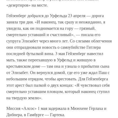
«дезертиров» на месте.
Гейзенберг добрался до Урфельда 23 апреля — дорога
заняла три дня. «И наконец, так сразу и неожиданно, я
увидела, как он поднимается на гору — грязный,
смертельно уставший и счастливый», — писала его
супруга Элизабет через много лет. Со слезами облегчения
они отпраздновали новость о самоубийстве Гитлера
последней бутылкой вина. 3 мая Гейзенберг навестил
мать, также переехавшую в Урфельд и жившую в
крестьянском доме — там она и узнала о прибытии сына
от Элизабет. Он вернулся домой, где его уже ждал Паш с
небольшим отрядом, чтобы арестовать. Для Гейзенберга
этот арест был палкой о двух концах: «Я чувствовал себя
смертельно уставшим пловцом, который наконец ступил
на твердую землю».
Миссия «Алсос» 1 мая задержала в Мюнхене Герлаха и
Дибнера, в Гамбурге — Гартека.