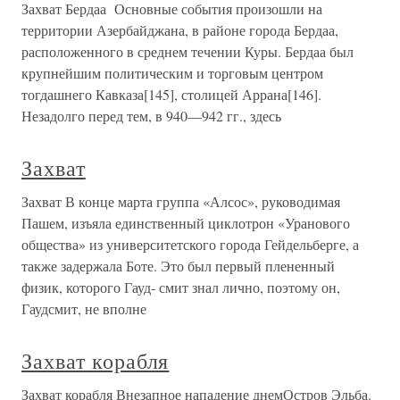
Захват Бердаа Основные события произошли на
территории Азербайджана, в районе города Бердаа,
расположенного в среднем течении Куры. Бердаа был
крупнейшим политическим и торговым центром
тогдашнего Кавказа[145], столицей Аррана[146].
Незадолго перед тем, в 940—942 гг., здесь
Захват
Захват В конце марта группа «Алсос», руководимая
Пашем, изъяла единственный циклотрон «Уранового
общества» из университетского города Гейдельберге, а
также задержала Боте. Это был первый плененный
физик, которого Гауд- смит знал лично, поэтому он,
Гаудсмит, не вполне
Захват корабля
Захват корабля Внезапное нападение днемОстров Эльба.