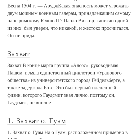
Весна 1504 г. — АруджКакая опасность может угрожать
двум мощным военным галерам, принадлежащим самому
папе римскому Юлию II ? Паоло Виктор, капитан одной
из них, был уверен, что никакой, и жестоко просчитался.
Он не придал
Захват
Захват В конце марта группа «Алсос», руководимая
Пашем, изъяла единственный циклотрон «Уранового
общества» из университетского города Гейдельберге, а
также задержала Боте. Это был первый плененный
физик, которого Гаудсмит знал лично, поэтому он,
Гаудсмит, не вполне
1. Захват о. Гуам
1. Захват о. Гуам На о Гуам, расположенном примерно в