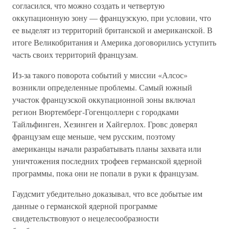
согласился, что можно создать и четвертую
оккупационную зону — французскую, при условии, что
ее выделят из территорий британской и американской. В
итоге Великобритания и Америка договорились уступить
часть своих территорий французам.
Из-за такого поворота событий у миссии «Алсос»
возникли определенные проблемы. Самый южный
участок французской оккупационной зоны включал
регион Вюртемберг-Гогенцоллерн с городками
Тайльфинген, Хезинген и Хайгерлох. Гровс доверял
французам еще меньше, чем русским, поэтому
американцы начали разрабатывать планы захвата или
уничтожения последних трофеев германской ядерной
программы, пока они не попали в руки к французам.
Гаудсмит убедительно доказывал, что все добытые им
данные о германской ядерной программе
свидетельствовуют о нецелесообразности