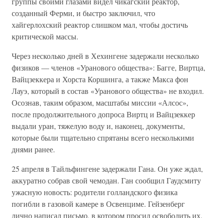
группы своими глазами видел чикагский реактор,
созданный Ферми, и быстро заключил, что
хайгерлохский реактор слишком мал, чтобы достичь
критической массы.
Через несколько дней в Хехингене задержали несколько
физиков — членов «Уранового общества»: Багге, Виртца,
Вайцзеккера и Хорста Коршинга, а также Макса фон
Лауэ, который в состав «Уранового общества» не входил.
Осознав, таким образом, масштабы миссии «Алсос»,
после продолжительного допроса Виртц и Вайцзеккер
выдали уран, тяжелую воду и, наконец, документы,
которые были тщательно спрятаны всего несколькими
днями ранее.
25 апреля в Тайльфингене задержали Гана. Он уже ждал,
аккуратно собрав свой чемодан. Ган сообщил Гаудсмиту
ужасную новость: родители голландского физика
погибли в газовой камере в Освенциме. Гейзенберг
лично написал письмо, в котором просил освободить их,