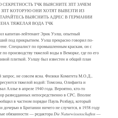
 СЕКРЕТНОСТЬ ТЧК ВЫЯСНИТЕ ЗПТ ЗАЧЕМ
ЗПТ КОТОРУЮ ОНИ ХОТЯТ ВЫВЕЗТИ ИЗ
СТАРАЙТЕСЬ ВЫЯСНИТЬ АДРЕС В ГЕРМАНИИ
ЛЕНА ТЯЖЕЛАЯ ВОДА ТЧК
вил капитан-лейтенант Эрик Уэлш, опытный
ший под прикрытием. Уэлш прекрасно говорил по-
ргене. Специалист по промышленным краскам, он с
е по производству тяжелой воды в Веморке, где по его
ивой плиткой. Уэлшу был известен и общий план
 запрос, не совсем ясна. Физики Комитета М.О.Д.,
ересуются тяжелой водой: Томсона, Олифанта и
л Аллье в апреле 1940 года. Вероятно, кто-то
ор разведданных непосредственно в СРС. Вполне
ообщил в частном порядке Пауль Розбауд, который
и дочерью в Британии ничего не случится, в 1938 году
арые обязанности — редактора
Die Naturwissenschaften
—