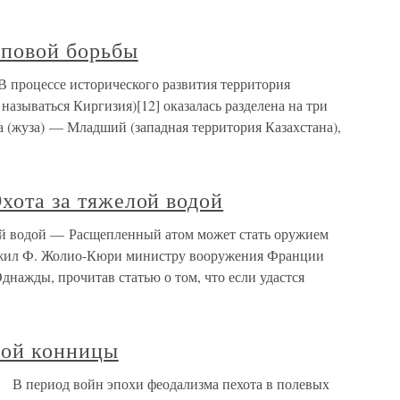
пповой борьбы
В процессе исторического развития территория
т называться Киргизия)[12] оказалась разделена на три
 (жуза) — Младший (западная территория Казахстана),
Охота за тяжелой водой
елой водой — Расщепленный атом может стать оружием
ожил Ф. Жолио-Кюри министру вооружения Франции
днажды, прочитав статью о том, что если удастся
лой конницы
В период войн эпохи феодализма пехота в полевых