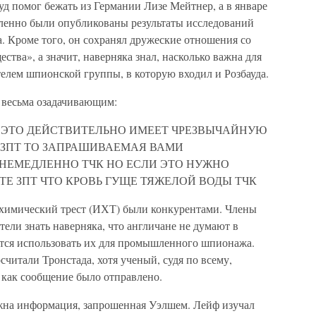
д помог бежать из Германии Лизе Мейтнер, а в январе
дленно были опубликованы результаты исследований
. Кроме того, он сохранял дружеские отношения со
тва», а значит, наверняка знал, насколько важна для
елем шпионской группы, в которую входил и Розбауда.
 весьма озадачивающим:
О ЭТО ДЕЙСТВИТЕЛЬНО ИМЕЕТ ЧРЕЗВЫЧАЙНУЮ
 ЗПТ ТО ЗАПРАШИВАЕМАЯ ВАМИ
НЕМЕДЛЕННО ТЧК НО ЕСЛИ ЭТО НУЖНО
ТЕ ЗПТ ЧТО КРОВЬ ГУЩЕ ТЯЖЕЛОЙ ВОДЫ ТЧК
химический трест (ИХТ) были конкурентами. Члены
ели знать наверняка, что англичане не думают в
ются использовать их для промышленного шпионажа.
считали Тронстада, хотя ученый, судя по всему,
 как сообщение было отправлено.
важна информация, запрошенная Уэлшем. Лейф изучал