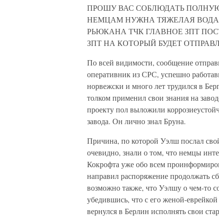
ПРОШУ ВАС СОБЛЮДАТЬ ПОЛНУЮ
НЕМЦАМ НУЖНА ТЯЖЕЛАЯ ВОДА 
РЬЮКАНА ТЧК ГЛАВНОЕ ЗПТ ПО
ЗПТ НА КОТОРЫЙ БУДЕТ ОТПРАВ
По всей видимости, сообщение отпра
оперативник из СРС, успешно работав
норвежски и много лет трудился в Бе
толком применил свои знания на завод
проекту пол выложили коррозиеустойч
завода. Он лично знал Бруна.
Причина, по которой Уэлш послал свой
очевидно, знали о том, что немцы инт
Кокрофта уже обо всем проинформирова
направил распоряжение продолжать сб
возможно также, что Уэлшу о чем-то с
убедившись, что с его женой-еврейкой 
вернулся в Берлин исполнять свои ст