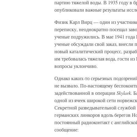
партию тяжелой воды. В 1935 году в 
опубликовали важные результаты иссл
Физик Карл Вирц — один из участник
переписку, неоднократно посещал заво
ученые подружились. В мае 1941 года 
ученые обсуждали свой заказ, внесли 
новый каталитический процесс, разраб
им требовалась тяжелая вода, гости из
вопросы уклончиво.
Однако каких-то серьезных подозрени
не вызвало. По-настоящему беспокоитьс
задействованной в операции
Skylark.
Б
одной из ячеек широкой сети норвежс
Секретной разведывательной службой 
германских линкоров вдоль берегов Н
постоянный радиоконтакт с английско
сообщение: