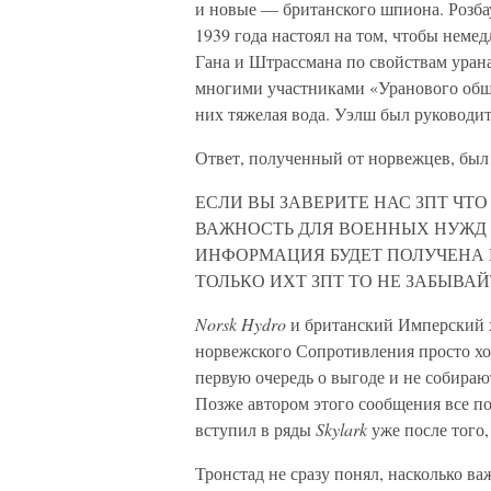
и новые — британского шпиона. Розбау
1939 года настоял на том, чтобы неме
Гана и Штрассмана по свойствам урана
многими участниками «Уранового общес
них тяжелая вода. Уэлш был руководит
Ответ, полученный от норвежцев, был
ЕСЛИ ВЫ ЗАВЕРИТЕ НАС ЗПТ ЧТ
ВАЖНОСТЬ ДЛЯ ВОЕННЫХ НУЖД
ИНФОРМАЦИЯ БУДЕТ ПОЛУЧЕНА 
ТОЛЬКО ИХТ ЗПТ ТО НЕ ЗАБЫВАЙ
Norsk Hydro
и британский Имперский 
норвежского Сопротивления просто хот
первую очередь о выгоде и не собира
Позже автором этого сообщения все по
вступил в ряды
Skylark
уже после того,
Тронстад не сразу понял, насколько 