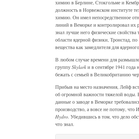
химию в Берлине, Стокгольме и Кембри
должность в Норвежском институте те
химию. Он имел непосредственное отн
линий в Веморке и контролировал их р
знал лучше него физические свойства 
области ядерной физики, Тронстад, по
вещества как замедлителя для ядерного
В любом случае времени для размышле
группу
Skylark
и в сентябре 1941 года 
бежать с семьей в Великобританию че
Прибыв на место назначения, Лейф вст
об огромной важности тяжелой воды. Б
данные о заводе в Веморке требовалис
производство, а вовсе не потому, что
Hydro.
Убедившись в том, что дело обс
что знал.