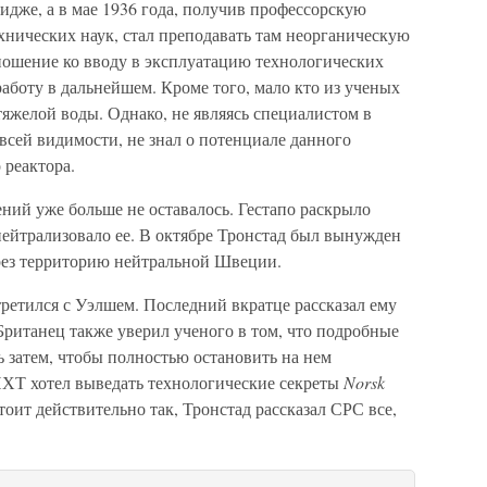
дже, а в мае 1936 года, получив профессорскую
хнических наук, стал преподавать там неорганическую
ошение ко вводу в эксплуатацию технологических
аботу в дальнейшем. Кроме того, мало кто из ученых
тяжелой воды. Однако, не являясь специалистом в
 всей видимости, не знал о потенциале данного
 реактора.
ний уже больше не оставалось. Гестапо раскрыло
нейтрализовало ее. В октябре Тронстад был вынужден
рез территорию нейтральной Швеции.
ретился с Уэлшем. Последний вкратце рассказал ему
ританец также уверил ученого в том, что подробные
ь затем, чтобы полностью остановить на нем
 ИХТ хотел выведать технологические секреты
Norsk
тоит действительно так, Тронстад рассказал СРС все,