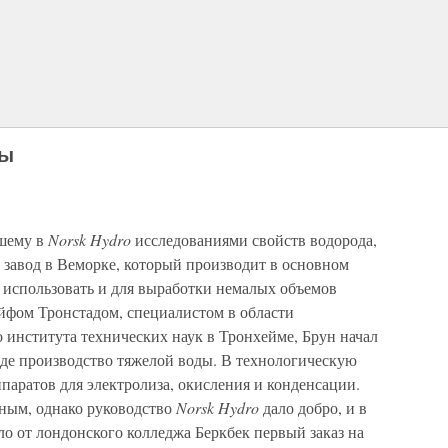
ды
вшему в
Norsk Hydro
исследованиями свойств водорода,
 завод в Веморке, который производит в основном
 использовать и для выработки немалых объемов
йфом Тронстадом, специалистом в области
 института технических наук в Тронхейме, Брун начал
оде производство тяжелой воды. В технологическую
паратов для электролиза, окисления и конденсации.
ным, однако руководство
Norsk Hydro
дало добро, и в
ло от лондонского колледжа Беркбек первый заказ на