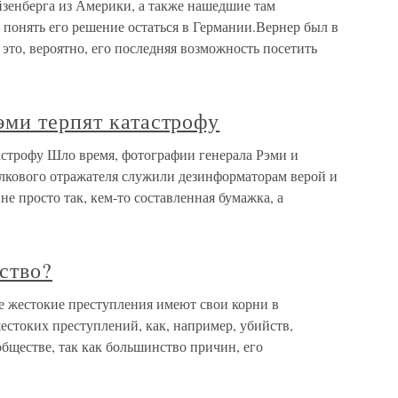
йзенберга из Америки, а также нашедшие там
понять его решение остаться в Германии.Вернер был в
 это, вероятно, его последняя возможность посетить
эми терпят катастрофу
астрофу Шло время, фотографии генерала Рэми и
олкового отражателя служили дезинформаторам верой и
не просто так, кем-то составленная бумажка, а
ство?
е жестокие преступления имеют свои корни в
естоких преступлений, как, например, убийств,
обществе, так как большинство причин, его