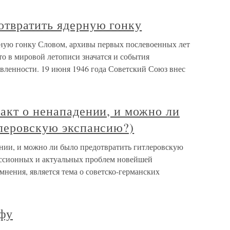
отвратить ядерную гонку
ную гонку Словом, архивы первых послевоенных лет
то в мировой летописи значатся и события
ленности. 19 июня 1946 года Советский Союз внес
акт о ненападении, и можно ли
тлеровскую экспансию?)
ении, и можно ли было предотвратить гитлеровскую
уссионных и актуальных проблем новейшей
мнения, является тема о советско-германских
офу