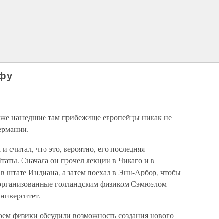
офу
акже нашедшие там прибежище европейцы никак не
Германии.
и считал, что это, вероятно, его последняя
аты. Сначала он прочел лекции в Чикаго и в
в штате Индиана, а затем поехал в Энн-Арбор, чтобы
, организованные голландским физиком Сэмюэлом
университет.
воем физики обсудили возможность создания нового