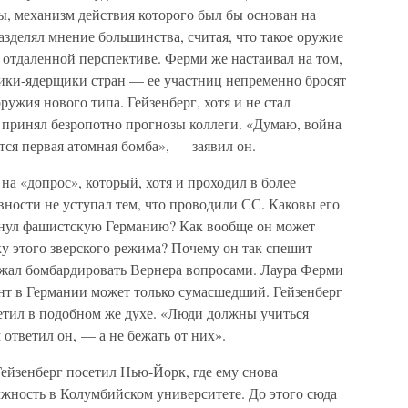
, механизм действия которого был бы основан на
азделял мнение большинства, считая, что такое оружие
 отдаленной перспективе. Ферми же настаивал на том,
изики-ядерщики стран — ее участниц непременно бросят
ружия нового типа. Гейзенберг, хотя и не стал
не принял безропотно прогнозы коллеги. «Думаю, война
тся первая атомная бомба», — заявил он.
на «допрос», который, хотя и проходил в более
ности не уступал тем, что проводили СС. Каковы его
инул фашистскую Германию? Как вообще он может
у этого зверского режима? Почему он так спешит
жал бомбардировать Вернера вопросами. Лаура Ферми
ент в Германии может только сумасшедший. Гейзенберг
ветил в подобном же духе. «Люди должны учиться
ответил он, — а не бежать от них».
Гейзенберг посетил Нью-Йорк, где ему снова
жность в Колумбийском университете. До этого сюда