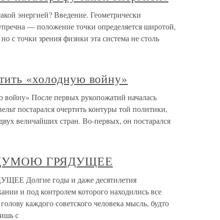
 такой энергией? Введение. Геометрически
зупречна — положение точки определяется широтой,
но с точки зрения физики эта система не столь
атить «холодную войну»
ю войну» После первых рукопожатий началась
вельт постарался очертить контуры той политики,
 двух величайших стран. Во-первых, он постарался
 ДУМОЮ ГРЯДУЩЕЕ
Е Долгие годы и даже десятилетия
нии и под контролем которого находились все
 голову каждого советского человека мысль, будто
лишь с