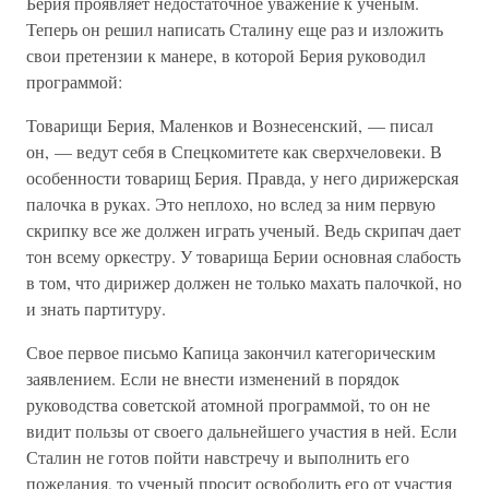
Берия проявляет недостаточное уважение к ученым.
Теперь он решил написать Сталину еще раз и изложить
свои претензии к манере, в которой Берия руководил
программой:
Товарищи Берия, Маленков и Вознесенский, — писал
он, — ведут себя в Спецкомитете как сверхчеловеки. В
особенности товарищ Берия. Правда, у него дирижерская
палочка в руках. Это неплохо, но вслед за ним первую
скрипку все же должен играть ученый. Ведь скрипач дает
тон всему оркестру. У товарища Берии основная слабость
в том, что дирижер должен не только махать палочкой, но
и знать партитуру.
Свое первое письмо Капица закончил категорическим
заявлением. Если не внести изменений в порядок
руководства советской атомной программой, то он не
видит пользы от своего дальнейшего участия в ней. Если
Сталин не готов пойти навстречу и выполнить его
пожелания, то ученый просит освободить его от участия