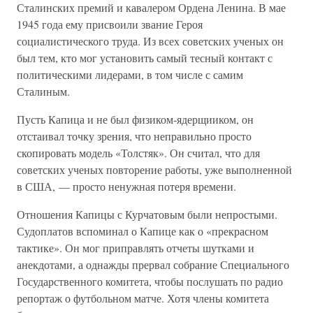
Сталинских премий и кавалером Ордена Ленина. В мае
1945 года ему присвоили звание Героя
социалистического труда. Из всех советских ученых он
был тем, кто мог установить самый тесный контакт с
политическими лидерами, в том числе с самим
Сталиным.
Пусть Капица и не был физиком-ядерщииком, он
отстаивал точку зрения, что неправильно просто
скопировать модель «Толстяк». Он считал, что для
советских ученых повторение работы, уже выполненной
в США, — просто ненужная потеря времени.
Отношения Капицы с Курчатовым были непростыми.
Судоплатов вспоминал о Капице как о «прекрасном
тактике». Он мог приправлять отчеты шутками и
анекдотами, а однажды прервал собрание Специального
Государственного комитета, чтобы послушать по радио
репортаж о футбольном матче. Хотя члены комитета