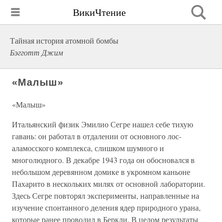
ВикиЧтение
Тайная история атомной бомбы
Бэгготт Джим
«Малыш»
«Малыш»
Итальянский физик Эмилио Сегре нашел себе тихую
гавань: он работал в отдалении от основного лос-
аламосского комплекса, слишком шумного и
многолюдного. В декабре 1943 года он обосновался в
небольшом деревянном домике в укромном каньоне
Пахарито в нескольких милях от основной лаборатории.
Здесь Сегре повторял эксперименты, направленные на
изучение спонтанного деления ядер природного урана,
которые ранее проводил в Беркли. В целом результаты