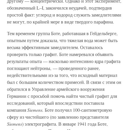
другому — концентрически. Однако и этот эксперимент,
обозначенный L–I, закончился неудачей, подтвердив
простой факт: углерод и водород служить замедлителями
не могут, по крайней мере в виде твердого парафина.
Тем временем группа Боте, работавшая в Гейдельберге,
опытным путем доказала, что тяжелая вода может быть
весьма эффективным замедлителем. Оставалось
проверить только графит. Боте намеревался объявить
результаты опыта — насколько интенсивно ядра графита
поглощают нейтроны, — проведенного ранее,
недействительными из-за того, что исходный материал
был с большим количеством примесей. В связи с этим он
обратился в Управление армейского вооружения
Германии с просьбой помочь найти чистый графит для
исследований, который впоследствии поставила
компания
Siemens.
Боте получил 100-сантиметровую
сферу из чистейшего (по заявлению представителя
Siemens
) электрографита. В январе 1941 года Боте,