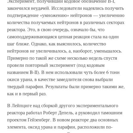
Эксперимент, получивший кодовое обозначение В-I,
закончился неудачей. Исследователи надеялись получить
подтверждение «умножению» нейтронов — увеличению
количества получаемых нейтронов в различных секторах
реактора. Это, в свою очередь, означало бы, что
самоподдерживающаяся цепная реакция стала на один
шаг ближе. Однако, как выяснилось, количество
нейтронов не увеличивалось, а, наоборот, уменьшалось.
Примерно по такой же схеме несколько недель спустя
провели повторный эксперимент (под кодовым
названием B-II). В нем использовали чуть более 6 тонн
окиси урана, в качестве замедлителя снова выбрали
твердый парафин. Результаты были примерно такими же,
как и в первый раз.
В Лейпциге над сборкой другого экспериментального
реактора работал Роберт Депель, а руководил тамошним
проектом Гейзенберг. В новом реакторе два основных
элемента, оксид урана и парафин, расположили по-