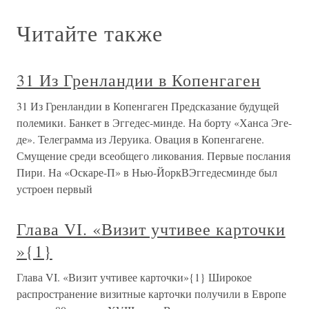
Читайте также
31 Из Гренландии в Копенгаген
31 Из Гренландии в Копенгаген Предсказание будущей
полемики. Банкет в Эггедес-минде. На борту «Ханса Эге-
де». Телеграмма из Леруика. Овация в Копенгагене.
Смущение среди всеобщего ликования. Первые послания
Пири. На «Оскаре-П» в Нью-ЙоркВЭггедесминде был
устроен первый
Глава VI. «Визит учтивее карточки
»{1}
Глава VI. «Визит учтивее карточки»{1} Широкое
распространение визитные карточки получили в Европе