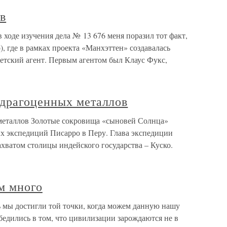
в
ходе изучения дела № 13 676 меня поразил тот факт,
, где в рамках проекта «Манхэттен» создавалась
ветский агент. Первым агентом был Клаус Фукс,
драгоценных металлов
еталлов Золотые сокровища «сыновей Солнца»
ых экспедиций Писарро в Перу. Глава экспедиции
ахватом столицы индейского государства – Куско.
м много
ь мы достигли той точки, когда можем данную нашу
едились в том, что цивилизации зарождаются не в