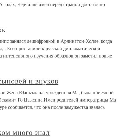
 годах, Черчилль имел перед страной достаточно
ок
ипс занялся дешифровкой в Арлингтон-Холле, когда
ода. Его приставили к русской дипломатической
да интенсивного изучения образцов он заметил новые
сыновей и внуков
ков Жена Юаньчжана, урожденная Ма, была приемной
йсками» Го Цзысина.Имен родителей императрицы Ма
уре сообщается, что она после замужества звалась
ком много знал