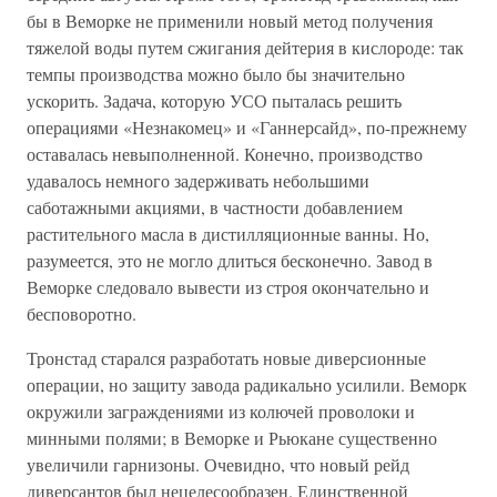
бы в Веморке не применили новый метод получения
тяжелой воды путем сжигания дейтерия в кислороде: так
темпы производства можно было бы значительно
ускорить. Задача, которую УСО пыталась решить
операциями «Незнакомец» и «Ганнерсайд», по-прежнему
оставалась невыполненной. Конечно, производство
удавалось немного задерживать небольшими
саботажными акциями, в частности добавлением
растительного масла в дистилляционные ванны. Но,
разумеется, это не могло длиться бесконечно. Завод в
Веморке следовало вывести из строя окончательно и
бесповоротно.
Тронстад старался разработать новые диверсионные
операции, но защиту завода радикально усилили. Веморк
окружили заграждениями из колючей проволоки и
минными полями; в Веморке и Рьюкане существенно
увеличили гарнизоны. Очевидно, что новый рейд
диверсантов был нецелесообразен. Единственной