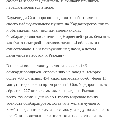
самолета загорелся двигатель, и экипажу пришлось
парашютироваться в море.
Хаукелид и Скиннарланн следили за событиями со
своего наблюдательного пункта на Хардангерском плато,
и оба видели, как «десятки американских
бомбардировщиков летели над Норвегией средь бела дня,
как будто немецкой противовоздушной обороны и не
существовало. Они покружили над нами, а потом
двинулись на восток, к Рьюкану».
В первой волне атаки участвовало около 145
бомбардировщиков, сбросивших на завод в Веморке
более 700 фугасных 454-килограммовых бомб. Через 15
минут вторая волна примерно из 40 бомбардировщиков
сбросила 227-килограммовые снаряды на Рьюкан —
всего 295 бомб. Однако во Вторую мировую войну
точность бомбардировок оставляла желать лучшего.
Бомбы падали повсюду, а по самому заводу попало всего
две. Они повредили верхние этажи, но электролизные