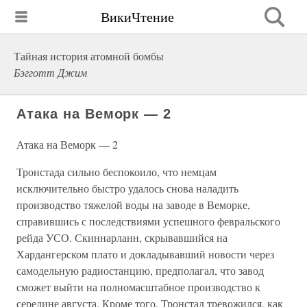
ВикиЧтение
Тайная история атомной бомбы
Бэгготт Джим
Атака на Веморк — 2
Атака на Веморк — 2
Тронстада сильно беспокоило, что немцам
исключительно быстро удалось снова наладить
производство тяжелой воды на заводе в Веморке,
справившись с последствиями успешного февральского
рейда УСО. Скиннарланн, скрывавшийся на
Хардангерском плато и докладывавший новости через
самодельную радиостанцию, предполагал, что завод
сможет выйти на полномасштабное производство к
середине августа. Кроме того, Тронстад тревожился, как