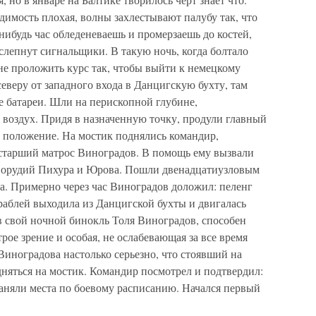
димость плохая, волны захлестывают палубу так, что
нибудь час обледеневаешь и промерзаешь до костей,
слепнут сигнальщики. В такую ночь, когда болтало
не проложить курс так, чтобы выйти к немецкому
северу от западного входа в Данцигскую бухту, там
е батареи. Шли на перископной глубине,
 воздух. Придя в назначенную точку, продули главный
е положение. На мостик поднялись командир,
тарший матрос Виноградов. В помощь ему вызвали
 орудий Пихура и Юрова. Пошли двенадцатиузловым
а. Примерно через час Виноградов доложил: пеленг
ораблей выходила из Данцигской бухты и двигалась
 в свой ночной бинокль Толя Виноградов, способен
трое зрение и особая, не ослабевающая за все время
иноградова настолько серьезно, что стоявший на
няться на мостик. Командир посмотрел и подтвердил:
заняли места по боевому расписанию. Начался первый