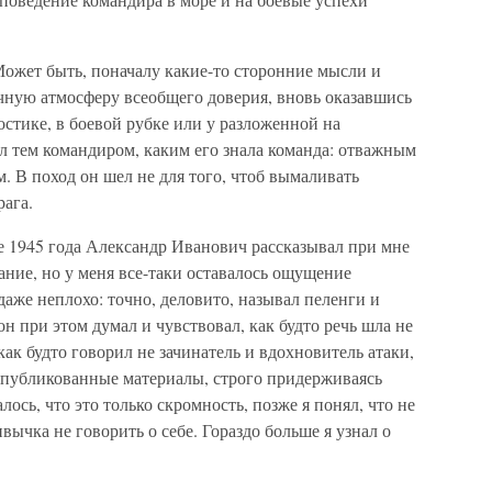
Может быть, поначалу какие-то сторонние мысли и
чную атмосферу всеобщего доверия, вновь оказавшись
стике, в боевой рубке или у разложенной на
л тем командиром, каким его знала команда: отважным
. В поход он шел не для того, чтоб вымаливать
рага.
де 1945 года Александр Иванович рассказывал при мне
ание, но у меня все-таки оставалось ощущение
даже неплохо: точно, деловито, называл пеленги и
он при этом думал и чувствовал, как будто речь шла не
 как будто говорил не зачинатель и вдохновитель атаки,
 опубликованные материалы, строго придерживаясь
лось, что это только скромность, позже я понял, что не
ычка не говорить о себе. Гораздо больше я узнал о