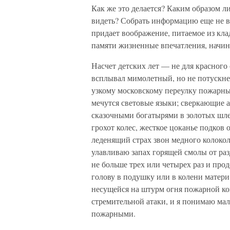
Как же это делается? Каким образом ли
видеть? Собрать информацию еще не вс
придает воображение, питаемое из кла
памяти жизненные впечатления, начина
Насчет детских лет — не для красного 
всплывал мимолетный, но не потускн
узкому московскому переулку пожарны
мечутся световые языки; сверкающие а
сказочными богатырями в золотых шле
грохот колес, жесткое цоканье подко
леденящий страх звон медного колокола
улавливаю запах горящей смолы от раз
не больше трех или четырех раз и про
голову в подушку или в колени матери
несущейся на штурм огня пожарной ком
стремительной атаки, и я понимаю мал
пожарными.