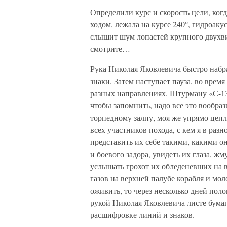
Определили курс и скорость цели, ког
ходом, лежала на курсе 240°, гидроак
слышит шум лопастей крупного двухви
смотрите…
Рука Николая Яковлевича быстро набр
знаки. Затем наступает пауза, во вре
разных направлениях. Штурману «С-13»
чтобы запомнить, надо все это вообра
торпедному залпу, моя же упрямо цепл
всех участников похода, с кем я в разн
представить их себе такими, какими о
и боевого задора, увидеть их глаза, ж
услышать грохот их обледеневших на 
газов на верхней палубе корабля и мол
оживить, то через несколько дней поло
рукой Николая Яковлевича листе бума
расшифровке линий и знаков.