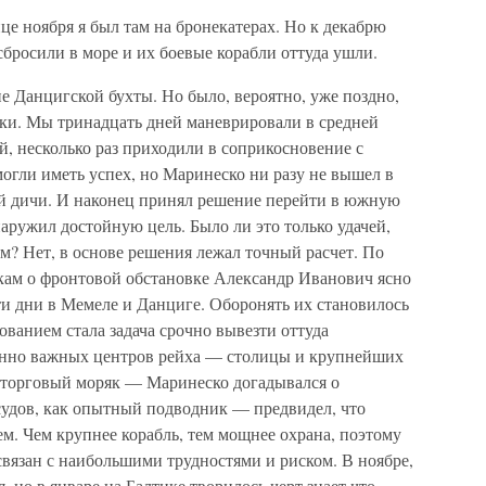
е ноября я был там на бронекатерах. Но к декабрю
сбросили в море и их боевые корабли оттуда ушли.
 Данцигской бухты. Но было, вероятно, уже поздно,
ки. Мы тринадцать дней маневрировали в средней
й, несколько раз приходили в соприкосновение с
могли иметь успех, но Маринеско ни разу не вышел в
ной дичи. И наконец принял решение перейти в южную
наружил достойную цель. Было ли это только удачей,
? Нет, в основе решения лежал точный расчет. По
кам о фронтовой обстановке Александр Иванович ясно
эти дни в Мемеле и Данциге. Оборонять их становилось
ованием стала задача срочно вывезти оттуда
енно важных центров рейха — столицы и крупнейших
 торговый моряк — Маринеско догадывался о
удов, как опытный подводник — предвидел, что
м. Чем крупнее корабль, тем мощнее охрана, поэтому
вязан с наибольшими трудностями и риском. В ноябре,
, но в январе на Балтике творилось черт знает что.