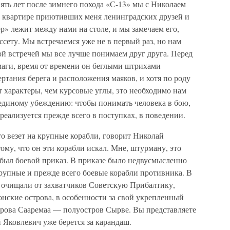
пять лет после зимнего похода «С-13» мы с Николаем
 квартире приютивших меня ленинградских друзей и
» лежит между нами на столе, и мы замечаем его,
ссету. Мы встречаемся уже не в первый раз, но нам
дой встречей мы все лучше понимаем друг друга. Перед
аги, время от времени он беглыми штрихами
ртания берега и расположения маяков, и хотя по роду
 характеры, чем курсовые углы, это необходимо нам
единому убеждению: чтобы понимать человека в бою,
реализуется прежде всего в поступках, в поведении.
о везет на крупные корабли, говорит Николай
ому, что он эти корабли искал. Мне, штурману, это
в был боевой приказ. В приказе было недвусмысленно
рупные и прежде всего боевые корабли противника. В
 очищали от захватчиков Советскую Прибалтику,
онские острова, в особенности за свой укрепленный
трова Сааремаа — полуостров Сырве. Вы представляете
 Яковлевич уже берется за карандаш.