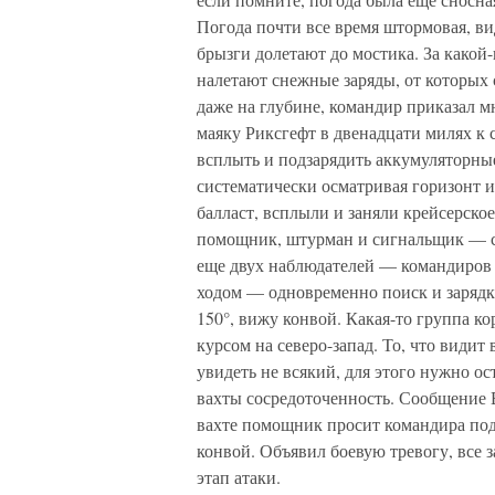
Погода почти все время штормовая, ви
брызги долетают до мостика. За какой-
налетают снежные заряды, от которых 
даже на глубине, командир приказал м
маяку Риксгефт в двенадцати милях к 
всплыть и подзарядить аккумуляторны
систематически осматривая горизонт и
балласт, всплыли и заняли крейсерско
помощник, штурман и сигнальщик — с
еще двух наблюдателей — командиров
ходом — одновременно поиск и зарядк
150°, вижу конвой. Какая-то группа к
курсом на северо-запад. То, что видит
увидеть не всякий, для этого нужно ос
вахты сосредоточенность. Сообщение В
вахте помощник просит командира под
конвой. Объявил боевую тревогу, все 
этап атаки.