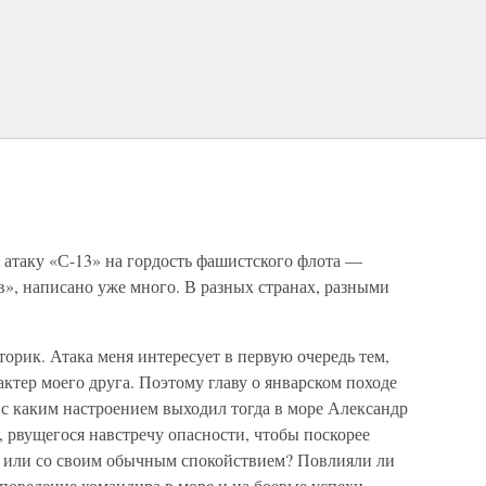
т атаку «С-13» на гордость фашистского флота —
», написано уже много. В разных странах, разными
торик. Атака меня интересует в первую очередь тем,
актер моего друга. Поэтому главу о январском походе
, с каким настроением выходил тогда в море Александр
 рвущегося навстречу опасности, чтобы поскорее
, или со своим обычным спокойствием? Повлияли ли
поведение командира в море и на боевые успехи