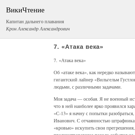
ВикиЧтение
Капитан дальнего плавания
Крон Александр Александрович
7. «Атака века»
7. «Атака века»
Об «атаке века», как нередко называю
гигантский лайнер «Вильгельм Густлов
людьми, с различными задачами.
Моя задача — особая. Я не военный ис
что в ней наиболее ярко проявился хар
«С-13» я начну с попытки разобраться
Иванович. С отчаянностью штрафника,
«кровью» искупить свои прегрешения
предшествовавшие походу события на 