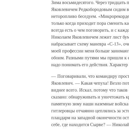
Зима восьмидесятого. Через тридцать 
Яковлевичем Редкобородовым сидим в
неторопливо беседуем. «Микрорекордер
только когда приходит пора сменить ка
всегда есть о чем поговорить, и с каж
Николаем Яковлевичем лежит лист бум
набрасывает схему маневра «С-13», оче
моей профессии меня больше занимают
обоим. Разными путями мы пришли к 
надо понимать его действия. Характер 
— Поговаривали, что командиру прост
Яковлевич. — Какая чепуха! Везло пот
виднее всего. Искал, потому что тако
сказано: обнаруживать и уничтожать к
памятную зиму наши наземные войска
гитлеровцы отчаянно цеплялись за эст
плацдарм на западной оконечности ос
себе, где находится Сырве? — Николай