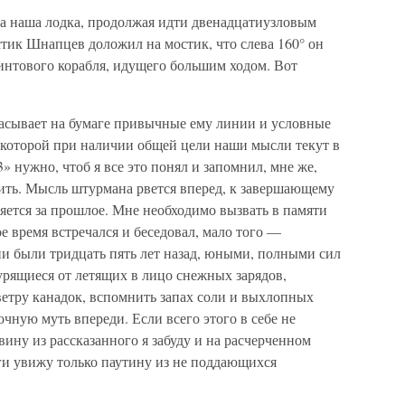
да наша лодка, продолжая идти двенадцатиузловым
устик Шнапцев доложил на мостик, что слева 160° он
нтового корабля, идущего большим ходом. Вот
асывает на бумаге привычные ему линии и условные
мя которой при наличии общей цели наши мысли текут в
 нужно, чтоб я все это понял и запомнил, мне же,
зить. Мысль штурмана рвется вперед, к завершающему
яется за прошлое. Мне необходимо вызвать в памяти
ое время встречался и беседовал, мало того —
ни были тридцать пять лет назад, юными, полными сил
мурящиеся от летящих в лицо снежных зарядов,
ветру канадок, вспомнить запах соли и выхлопных
очную муть впереди. Если всего этого в себе не
вину из рассказанного я забуду и на расчерченном
ги увижу только паутину из не поддающихся