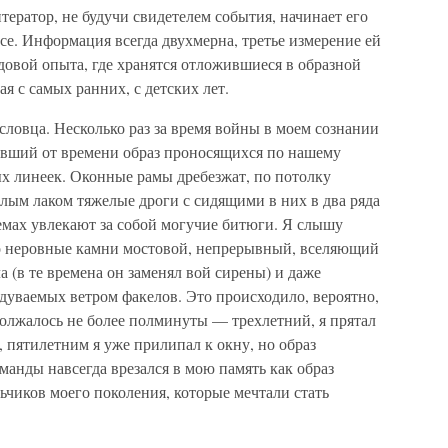
тератор, не будучи свидетелем события, начинает его
е. Информация всегда двухмерна, третье измерение ей
довой опыта, где хранятся отложившиеся в образной
я с самых ранних, с детских лет.
словца. Несколько раз за время войны в моем сознании
евший от времени образ проносящихся по нашему
х линеек. Оконные рамы дребезжат, по потолку
лым лаком тяжелые дроги с сидящими в них в два ряда
мах увлекают за собой могучие битюги. Я слышу
в о неровные камни мостовой, непрерывный, вселяющий
 (в те времена он заменял вой сирены) и даже
дуваемых ветром факелов. Это происходило, вероятно,
должалось не более полминуты — трехлетний, я прятал
, пятилетним я уже прилипал к окну, но образ
анды навсегда врезался в мою память как образ
ьчиков моего поколения, которые мечтали стать