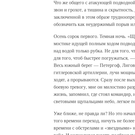
Что же общего с атакующей подводной 
звон и грохот, а тишина и скрытность,
заключенной в этом образе трудноопр
обозначить как неудержимый порыв ил
Осень сорок первого. Темная ночь. «Щ
мостике идущей полным ходом подвод
над водой только рубка. Не для того, ч
для того, чтоб быстрее погружаться, —
Весь южный берег — Петергоф, Лигово
гитлеровской артиллерии, лучи мощны
ходят, а прорываются. Сразу после вы
боевую тревогу, мне он милостиво разр
жизнь, запомнил, где стоял командир,
световыми щупальцами небо, легкое п
Уже ближе, не правда ли? Но это начал
того времени переход, ничуть не боле
времени с обстрелами и «звездными»
рейд. И услужливая память подбрасыва