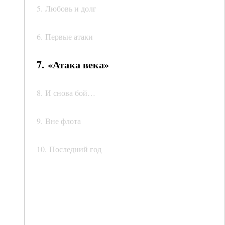
5. Любовь и долг
6. Первые атаки
7. «Атака века»
8. И снова бой…
9. Вне флота
10. Последний год