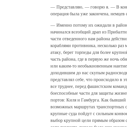
— Представляю, — говорю я. — В конц
операция была уже закончена, немцев 
— Именно потому их ожидали в районе
начинался всеобщий драп из Прибалти
части отведенного нам района действи
кораблями противника, несколько раз 
атаку, берег торпеды для более круп
часть района, где в первую же ночь об
или каким-то необыкновенным наитием
доходившим до нас скупым радиосвод
представлял себе, что происходило в 
все труднее, перед фашистским команд
боеспособные части для защиты жизн
портов: Киля и Гамбурга. Как бывший
возможных маршрутах транспортных с
крупные суда пойдут с сильным конвое
выбор крупной цели прямым образом с
если помните, погода была еще сносная