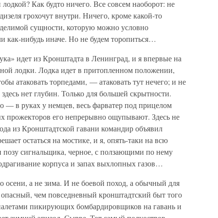
лодкой? Как будто ничего. Все совсем наоборот: не
 дизеля грохочут внутри. Ничего, кроме какой-то
еделимой сущности, которую можно условно
и как-нибудь иначе. Но не будем торопиться…
ука» идет из Кронштадта в Ленинград, и я впервые на
ной лодки. Лодка идет в притопленном положении,
тобы атаковать торпедами, — атаковать тут нечего; и не
 здесь нет глубин. Только для большей скрытности.
 — в руках у немцев, весь фарватер под прицелом
х прожекторов его непрерывно ощупывают. Здесь не
хода из Кронштадтской гавани командир объявил
ешает остаться на мостике, и я, опять-таки на всю
 и позу сигнальщика, черное, с ползающими по нему
одрагивание корпуса и запах выхлопных газов…
о осени, а не зима. И не боевой поход, а обычный для
е опасный, чем повседневный кронштадтский быт того
 налетами пикирующих бомбардировщиков на гавань и
ет зимний эпизод. Сырве. Тот самый полуостров,