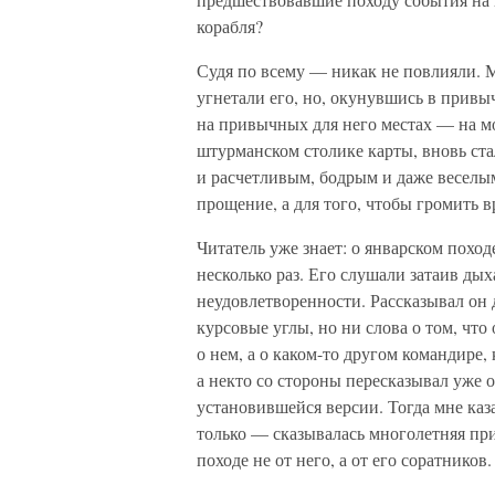
корабля?
Судя по всему — никак не повлияли. 
угнетали его, но, окунувшись в привы
на привычных для него местах — на мо
штурманском столике карты, вновь ста
и расчетливым, бодрым и даже веселым
прощение, а для того, чтобы громить в
Читатель уже знает: о январском похо
несколько раз. Его слушали затаив дых
неудовлетворенности. Рассказывал он 
курсовые углы, но ни слова о том, что 
о нем, а о каком-то другом командире,
а некто со стороны пересказывал уже
установившейся версии. Тогда мне каза
только — сказывалась многолетняя прив
походе не от него, а от его соратников.