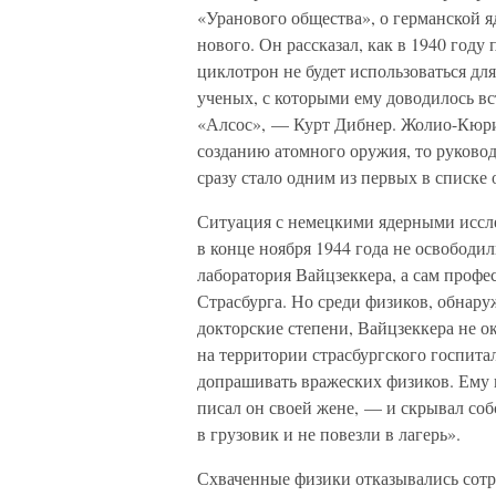
«Уранового общества», о германской 
нового. Он рассказал, как в 1940 год
циклотрон не будет использоваться д
ученых, с которыми ему доводилось вст
«Алсос», — Курт Дибнер. Жолио-Кюри 
созданию атомного оружия, то руково
сразу стало одним из первых в списке
Ситуация с немецкими ядерными исслед
в конце ноября 1944 года не освободил
лаборатория Вайцзеккера, а сам профе
Страсбурга. Но среди физиков, обнару
докторские степени, Вайцзеккера не о
на территории страсбургского госпита
допрашивать вражеских физиков. Ему н
писал он своей жене, — и скрывал соб
в грузовик и не повезли в лагерь».
Схваченные физики отказывались сотр