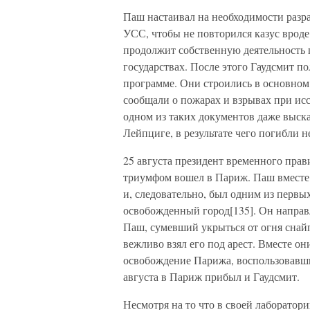
Паш настаивал на необходимости разр
УСС, чтобы не повторился казус вроде
продолжит собственную деятельность 
государствах. После этого Гаудсмит 
программе. Они строились в основно
сообщали о пожарах и взрывах при исс
одном из таких документов даже выск
Лейпциге, в результате чего погибли н
25 августа президент временного прав
триумфом вошел в Париж. Паш вместе
и, следовательно, был одним из перв
освобожденный город[135]. Он направ
Паш, сумевший укрыться от огня снай
вежливо взял его под арест. Вместе о
освобождение Парижа, воспользовавши
августа в Париж прибыл и Гаудсмит.
Несмотря на то что в своей лаборато