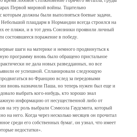
марах Первой мировой войны. Тщательно
 с которым должны были выполняться боевые задачи,
е. Небольшой плацдарм в Нормандии всегда строился на
их ее пляжи, и в тот день Союзники проявили личный
ти состоявшееся поражение в победу.
первые шаги на материке и немного продвинуться к
ную программу вновь было обращено пристальное
рактически не дала новых разведданных, но все
ъявили ее успешной. Спланировали следующую
продвигаться во Францию вслед за передовыми
ии вновь назначили Паша, но теперь нужен был еще и
едовало выбрать кого-нибудь, кто хорошо знал
 важную информацию от несущественной либо от
ов на эту роль выбрали Сэмюэла Гаудсмита, который
но на него. Когда через несколько месяцев он прочитал
енное среди его собственных бумаг, он узнал, что имеет
оторые недостатки».