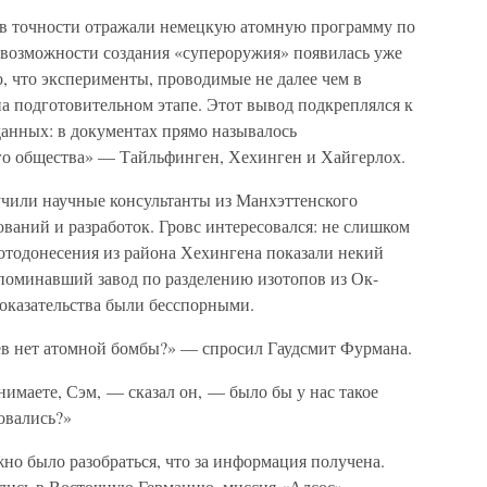
 в точности отражали немецкую атомную программу по
 возможности создания «супероружия» появилась уже
о, что эксперименты, проводимые не далее чем в
на подготовительном этапе. Этот вывод подкреплялся к
данных: в документах прямо называлось
го общества» — Тайльфинген, Хехинген и Хайгерлох.
учили научные консультанты из Манхэттенского
ваний и разработок. Гровс интересовался: не слишком
Фотодонесения из района Хехингена показали некий
поминавший завод по разделению изотопов из Ок-
доказательства были бесспорными.
цев нет атомной бомбы?» — спросил Гаудсмит Фурмана.
имаете, Сэм, — сказал он, — было бы у нас такое
овались?»
жно было разобраться, что за информация получена.
лись в Восточную Германию, миссия «Алсос»