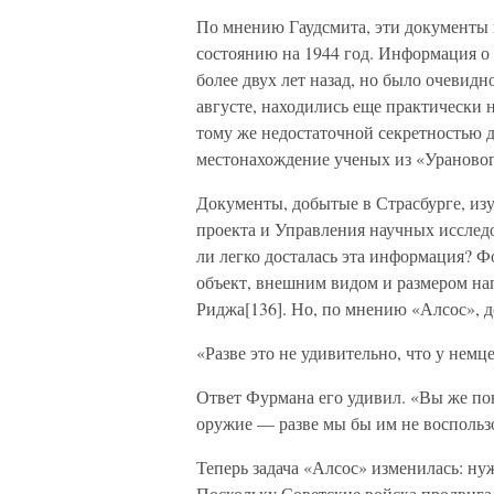
По мнению Гаудсмита, эти документы
состоянию на 1944 год. Информация о
более двух лет назад, но было очевидн
августе, находились еще практически 
тому же недостаточной секретностью 
местонахождение ученых из «Ураново
Документы, добытые в Страсбурге, из
проекта и Управления научных исследо
ли легко досталась эта информация? 
объект, внешним видом и размером на
Риджа[136]. Но, по мнению «Алсос», 
«Разве это не удивительно, что у нем
Ответ Фурмана его удивил. «Вы же пон
оружие — разве мы бы им не воспольз
Теперь задача «Алсос» изменилась: ну
Поскольку Советские войска продвига