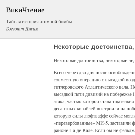
ВикиЧтение
Тайная история атомной бомбы
Бэгготт Джим
Некоторые достоинства,
Некоторые достоинства, некоторые не
Всего через два дня после освобожде
совместную операцию с высадкой возд
гитлеровского Атлантического вала. Н
высадкой пяти дивизий на побережье 
атака, частью которой стала тщательн
десантных кораблей выстроили на поб
которую силы люфтваффе сейчас могли
«перевербованные» МИ-5, заставили ф
районе Па-де-Кале. Если бы не фельд