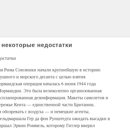
 некоторые недостатки
достатки
ния Рима Союзники начали крупнейшую в историю
ушного и морского десанта с целью взятия
ормандская операция началась 6 июня 1944 года
Нормандии. Это была великолепно организованная
о спланированная дезинформация. Макеты самолетов и
ережье Кента — единственной части Британии,
 обозревать с воздуха — и немецкие агенты,
ельдмаршала Гер да фон Рунштедта ожидать высадки в
маршал Эрвин Роммель, которому Гитлер вверил