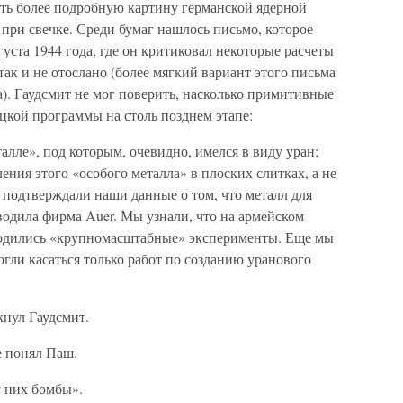
ить более подробную картину германской ядерной
при свечке. Среди бумаг нашлось письмо, которое
уста 1944 года, где он критиковал некоторые расчеты
так и не отослано (более мягкий вариант этого письма
). Гаудсмит не мог поверить, насколько примитивные
цкой программы на столь позднем этапе:
лле», под которым, очевидно, имелся в виду уран;
ния этого «особого металла» в плоских слитках, а не
подтверждали наши данные о том, что металл для
одила фирма Auer. Мы узнали, что на армейском
водились «крупномасштабные» эксперименты. Еще мы
гли касаться только работ по созданию уранового
кнул Гаудсмит.
не понял Паш.
у них бомбы».