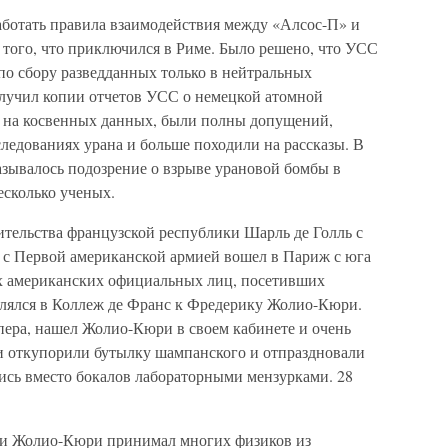
аботать правила взаимодействия между «Алсос-П» и
 того, что приключился в Риме. Было решено, что УСС
по сбору разведданных только в нейтральных
получил копии отчетов УСС о немецкой атомной
м на косвенных данных, были полны допущений,
ледованиях урана и больше походили на рассказы. В
азывалось подозрение о взрыве урановой бомбы в
есколько ученых.
ительства французской республики Шарль де Голль с
 с Первой американской армией вошел в Париж с юга
ых американских официальных лиц, посетивших
лялся в Коллеж де Франс к Фредерику Жолио-Кюри.
пера, нашел Жолио-Кюри в своем кабинете и очень
ни откупорили бутылку шампанского и отпраздновали
сь вместо бокалов лабораторными мензурками. 28
рии Жолио-Кюри принимал многих физиков из