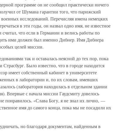
ядерной программе он не сообщил практически ничего
у получил от Шумана гарантии того, что парижский
ля военных исследований. Перечисляя имена немецких
речаться в эти годы, он назвал одно имя, не известное
считал, что если в Германии и велись работы по
дить ими должен был именно Дибнер. Имя Дибнера
 особых целей миссии.
ованиями так и оставалась неясной до тех пор, пока
и Страсбург. Было известно, что в городе находится
ссор имеет собственный кабинет в университете
женных в лаборатории и, по их словам, имевших
казалось (лаборатория находилась в отдельном здании
ля). Впервые с начала миссии Гаудсмиту довелось
е понравилось. «Слава Богу, я не знал их лично, —
ственное имя до самого конца, пока мы не посадили их
удничать, но благодаря документам, найденным в