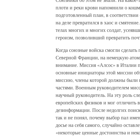
плоти и реки крови напомнили о кош
подготовленный план, в соответствии
на деле превратился в хаос и смятени
телах многих и многих солдат, усеявш
героизм, позволивший превратить поч
Когда союзные войска смогли сделать 
Северной Франции, на немецкую атом
внимание. Миссия «Алсос» в Италии п
основные инициаторы этой миссии об
миссию, члены которой должны были 
частями. Военным руководителем мисс
научный руководитель. На эту роль сл
европейских физиков и мог отличить
дезинформации. После недолгих поиск
так и не понял, почему выбор пал имен
досье на себя самого, случайно оставл
«некоторые ценные достоинства и нек