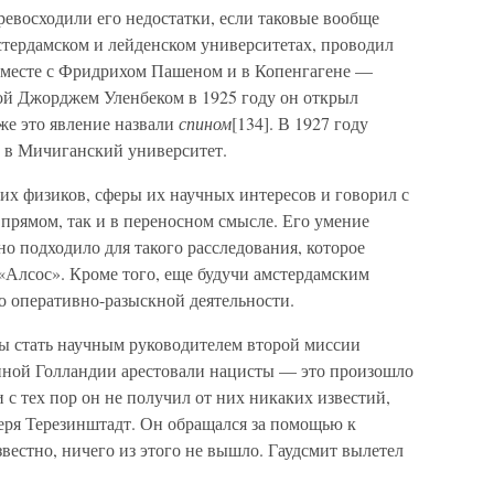
евосходили его недостатки, если таковые вообще
стердамском и лейденском университетах, проводил
вместе с Фридрихом Пашеном и в Копенгагене —
гой Джорджем Уленбеком в 1925 году он открыл
же это явление назвали
спином
[134]. В 1927 году
у в Мичиганский университет.
их физиков, сферы их научных интересов и говорил с
прямом, так и в переносном смысле. Его умение
о подходило для такого расследования, которое
«Алсос». Кроме того, еще будучи амстердамским
о оперативно-разыскной деятельности.
ы стать научным руководителем второй миссии
нной Голландии арестовали нацисты — это произошло
и с тех пор он не получил от них никаких известий,
еря Терезинштадт. Он обращался за помощью к
звестно, ничего из этого не вышло. Гаудсмит вылетел