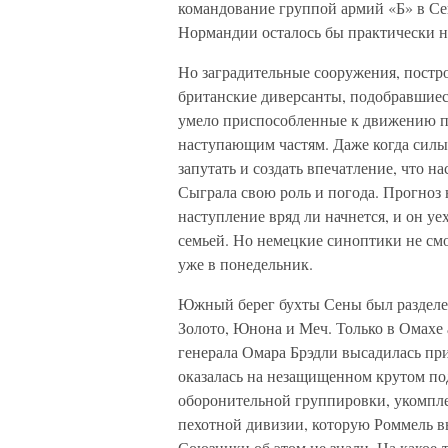
командование группой армий «Б» в Се
Нормандии осталось бы практически 
Но заградительные сооружения, постр
британские диверсанты, подобравшиес
умело приспособленные к движению п
наступающим частям. Даже когда силы
запутать и создать впечатление, что 
Сыграла свою роль и погода. Прогноз 
наступление вряд ли начнется, и он у
семьей. Но немецкие синоптики не смо
уже в понедельник.
Южный берег бухты Сены был разделен
Золото, Юнона и Меч. Только в Омахе 
генерала Омара Брэдли высадилась при
оказалась на незащищенном крутом по
оборонительной группировки, укомпле
пехотной дивизии, которую Роммель вы
Союзники об этом не знали. На какое-