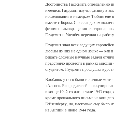
Достоинства Гаудсмита определенно пр
имелись. Гаудсмит изучал физику в ам
исследования в немецком Тюбингене 
вместе с Бором. С голландским колле
феномен самовращения электрона; поз
Гаудсмит и Уленбек перешли на работ
Гаудсмит знал всех ведущих европейск
любым из них на одном языке — как в 
решать сложные научные задачи отличн
предстояло провести в рамках миссии 
студентом, Гаудсмит прослушал курс п
Вдобавок у него были и личные мотив
«Алсос». Его родителей в оккупирова
в конце 1942-го или начале 1943 года, 
кроме прощального письма из концлаг
Гейзенбергу, но, насколько ему было и
из Англии в июне 1944 года.