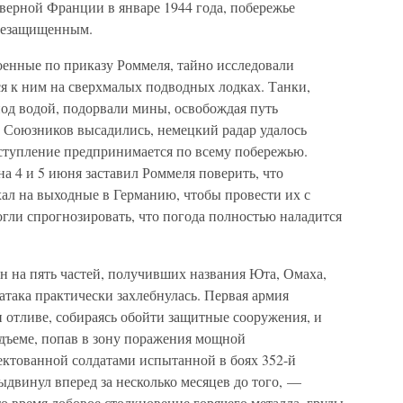
верной Франции в январе 1944 года, побережье
незащищенным.
оенные по приказу Роммеля, тайно исследовали
я к ним на сверхмалых подводных лодках. Танки,
од водой, подорвали мины, освобождая путь
 Союзников высадились, немецкий радар удалось
наступление предпринимается по всему побережью.
на 4 и 5 июня заставил Роммеля поверить, что
ехал на выходные в Германию, чтобы провести их с
гли спрогнозировать, что погода полностью наладится
 на пять частей, получивших названия Юта, Омаха,
атака практически захлебнулась. Первая армия
 отливе, собираясь обойти защитные сооружения, и
дъеме, попав в зону поражения мощной
ктованной солдатами испытанной в боях 352-й
двинул вперед за несколько месяцев до того, —
то время лобовое столкновение горячего металла, груды