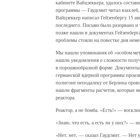
кабинете Вайцзеккера, удалось состав
программы — Гаудсмит читал взахлеб, 
Вайцзеккер написал Гейзенбергу 15 авг
последнего. Письмо было разорвано и 
позже нашли в документах Гейзенберга
проблемы стояли на повестке дня неме
Мы нашли упоминания об «особом мета
нашли уведомления о сложности получе
в порошкообразной форме. Документы 
германской ядерной программы произв
полигоне неподалеку от Берлина про
нашли фрагменты расчетов, которые мо
реактора.
Реактор, а не бомба. «Есть!» — воскли
«Знаю, что есть, а есть ли у них?» — 
«Нет, нет, — сказал Гаудсмит. — Нет 