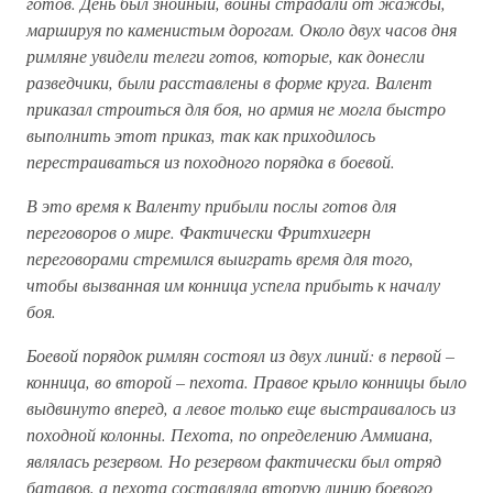
готов. День был знойный, воины страдали от жажды,
маршируя по каменистым дорогам. Около двух часов дня
римляне увидели телеги готов, которые, как донесли
разведчики, были расставлены в форме круга. Валент
приказал строиться для боя, но армия не могла быстро
выполнить этот приказ, так как приходилось
перестраиваться из походного порядка в боевой.
В это время к Валенту прибыли послы готов для
переговоров о мире. Фактически Фритхигерн
переговорами стремился выиграть время для того,
чтобы вызванная им конница успела прибыть к началу
боя.
Боевой порядок римлян состоял из двух линий: в первой –
конница, во второй – пехота. Правое крыло конницы было
выдвинуто вперед, а левое только еще выстраивалось из
походной колонны. Пехота, по определению Аммиана,
являлась резервом. Но резервом фактически был отряд
батавов, а пехота составляла вторую линию боевого