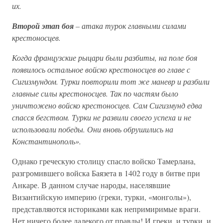
их.
Второй этап боя
– атака турок главными силами
крестоносцев.
Когда французские рыцари были разбиты, на поле боя
появилось остальное войско крестоносцев во главе с
Сигизмундом. Турки повторили тот же маневр и разбили
главные силы крестоносцев. Так по частям было
уничтожено войско крестоносцев. Сам Сигизмунд едва
спасся бегством. Турки не развили своего успеха и не
использовали победы. Они вновь обрушились на
Константинополь».
Однако греческую столицу спасло войско Тамерлана,
разгромившего войска Баязета в 1402 году в битве при
Анкаре. В данном случае народы, населявшие
Византийскую империю (греки, турки, «монголы»),
представляются историками как непримиримые враги.
Нет ничего более далекого от правды! И греки, и турки, и