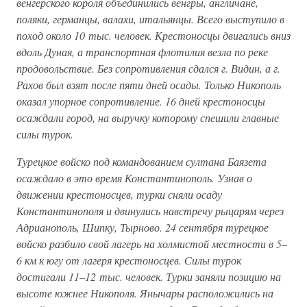
венгерского короля объединились венгры, англичане,
поляки, германцы, валахи, итальянцы. Всего выступило в
поход около 10 тыс. человек. Крестоносцы двигались вниз
вдоль Дуная, а транспортная флотилия везла по реке
продовольствие. Без сопротивления сдался г. Видин, а г.
Рахов был взят после пяти дней осады. Только Никополь
оказал упорное сопротивление. 16 дней крестоносцы
осаждали город, на выручку которому спешили главные
силы турок.
Турецкое войско под командованием султана Баязета
осаждало в это время Константинополь. Узнав о
движении крестоносцев, турки сняли осаду
Константинополя и двинулись навстречу рыцарям через
Адрианополь, Шипку, Тырново. 24 сентября турецкое
войско разбило свой лагерь на холмистой местности в 5–
6 км к югу от лагеря крестоносцев. Силы турок
достигали 11–12 тыс. человек. Турки заняли позицию на
высоте южнее Никополя. Янычары расположились на