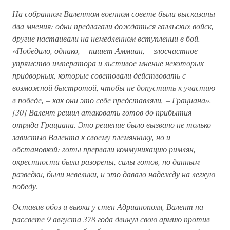
На собранном Валентом военном совете были высказаны
два мнения: одни предлагали дождаться галльских войск,
другие настаивали на немедленном вступлении в бой.
«Победило, однако, – пишет Аммиан, – злосчастное
упрямство императора и льстивое мнение некоторых
придворных, которые советовали действовать с
возможной быстротой, чтобы не допустить к участию
в победе, – как они это себе представляли, – Грациана».
[30] Валент решил атаковать готов до прибытия
отряда Грациана. Это решение было вызвано не только
завистью Валента к своему племяннику, но и
обстановкой: готы прервали коммуникацию римлян,
окрестности были разорены, силы готов, по данным
разведки, были невелики, и это давало надежду на легкую
победу.
Оставив обоз и вьюки у стен Адрианополя, Валент на
рассвете 9 августа 378 года двинул свою армию против