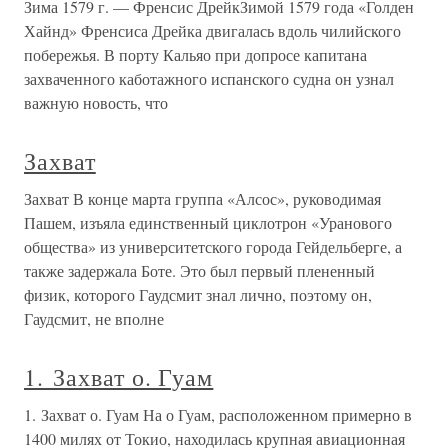
Зима 1579 г. — Френсис ДрейкЗимой 1579 года «Голден
Хайнд» Френсиса Дрейка двигалась вдоль чилийского
побережья. В порту Кальяо при допросе капитана
захваченного каботажного испанского судна он узнал
важную новость, что
Захват
Захват В конце марта группа «Алсос», руководимая
Пашем, изъяла единственный циклотрон «Уранового
общества» из университетского города Гейдельберге, а
также задержала Боте. Это был первый плененный
физик, которого Гаудсмит знал лично, поэтому он,
Гаудсмит, не вполне
1. Захват о. Гуам
1. Захват о. Гуам На о Гуам, расположенном примерно в
1400 милях от Токио, находилась крупная авиационная