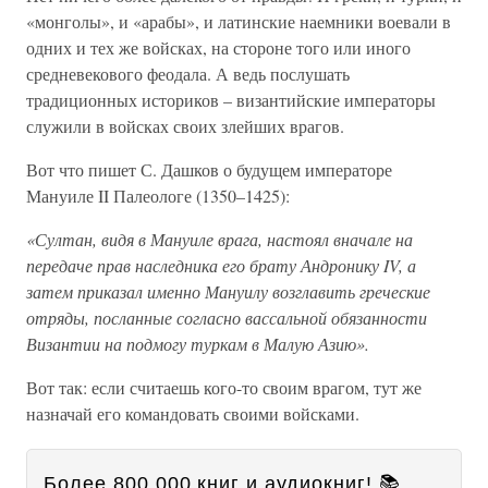
«монголы», и «арабы», и латинские наемники воевали в
одних и тех же войсках, на стороне того или иного
средневекового феодала. А ведь послушать
традиционных историков – византийские императоры
служили в войсках своих злейших врагов.
Вот что пишет С. Дашков о будущем императоре
Мануиле II Палеологе (1350–1425):
«Султан, видя в Мануиле врага, настоял вначале на
передаче прав наследника его брату Андронику IV, а
затем приказал именно Мануилу возглавить греческие
отряды, посланные согласно вассальной обязанности
Византии на подмогу туркам в Малую Азию».
Вот так: если считаешь кого-то своим врагом, тут же
назначай его командовать своими войсками.
Более 800 000 книг и аудиокниг! 📚