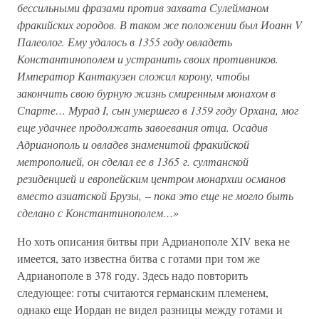
бессильными фразами против захвата Сулейманом
фракийских городов. В таком же положении был Иоанн V
Палеолог. Ему удалось в 1355 году овладеть
Константинополем и устранить своих противников.
Император Кантакузен сложил корону, чтобы
закончить свою бурную жизнь смиренным монахом в
Спарте… Мурад I, сын умершего в 1359 году Орхана, мог
еще удачнее продолжать завоевания отца. Осадив
Адрианополь и овладев знаменитой фракийской
метрополией, он сделал ее в 1365 г. султанской
резиденцией и европейским центром монархии османов
вместо азиатской Брузы, – пока это еще не могло быть
сделано с Константинополем…»
Но хоть описания битвы при Адрианополе XIV века не
имеется, зато известна битва с готами при том же
Адрианополе в 378 году. Здесь надо повторить
следующее: готы считаются германским племенем,
однако еще Иордан не видел разницы между готами и