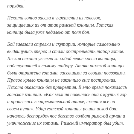
порядка.
Пехота готов засела в укреплении из повозок,
защищавших их от атак римской конницы. Готская
конница была уже недалеко от поля боя.
Бой завязали стрелки и скутарии, которые самовольно
выдвинулись вперед и стали обстреливать табор готов.
Легкая пехота увлекла за собой левое крыло конницы,
подступившей к самому табору. Атака римской конницы
была отражена готами, засевшими за своими повозками.
Правое крыло конницы не закончило еще построения.
Пехота оказалась без прикрытия. В это время показалась
готская конница. «Как молния появилась она с крутых гор
и пронеслась в стремительной атаке, сметая все на
своем пути». Удар готской конницы решил исход боя:
началось беспорядочное бегство солдат римской армии и
уничтожение их готами. Римский император был убит.