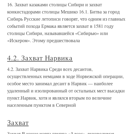
16. Захват казаками столицы Сибири и захват
конкистадорами столицы Мешико 16.1. Битва за город
Сибирь Русские летописи говорят, что одним из главных
событий похода Ермака является захват в 1581 году
столицы Сибири, называвшейся «Сибирью» или
«Искером». Этому предшествовала
4.2. Захват Нарвика
4.2. Захват Нарвика Среди всех десантов,
осуществленных немцами в ходе Норвежской операции,
особое место занимал десант в Нарвик — наиболее
удаленный и изолированный от остальных мест высадки
пункт.Нарвик, хотя и являлся вторым по величине
населенным пунктом в Северной
Захват
Захват В конце марта группа «Алсос», руководимая