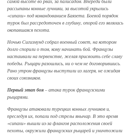
самой высоте во рвах, за палисадом. Впереди были
рассыпаны конные лучники, за высотой укрылись
«сипахи» под командованием Баязета. Боевой порядок
турок был рассредоточен в глубину, опорой его являлась
окопавшаяся пехота.
Ночью Сигизмунд собрал военный совет, на котором
долго спорили о том, кому начинать бой. Французы
настаивали на первенстве, желая присвоить себе славу
победы. Рыцари разошлись, ни о чем не договорившись.
Рано утром французы выступили из лагеря, не ожидая
своих союзников.
Первый этап боя
– атака турок французскими
рыцарями.
Французы атаковали турецких конных лучников и,
преследуя их, попали под стрелы янычар. В это время
«сипахи» вышли из-за флангов расположения своей
пехоты, окружили французских рыцарей и уничтожили