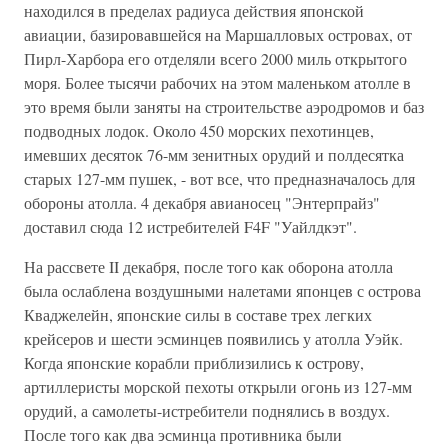
находился в пределах радиуса действия японской
авиации, базировавшейся на Маршалловых островах, от
Пирл-Харбора его отделяли всего 2000 миль открытого
моря. Более тысячи рабочих на этом маленьком атолле в
это время были заняты на строительстве аэродромов и баз
подводных лодок. Около 450 морских пехотинцев,
имевших десяток 76-мм зенитных орудий и полдесятка
старых 127-мм пушек, - вот все, что предназначалось для
обороны атолла. 4 декабря авианосец "Энтерпрайз"
доставил сюда 12 истребителей F4F "Уайлдкэт".
На рассвете II декабря, после того как оборона атолла
была ослаблена воздушными налетами японцев с острова
Кваджелейн, японские силы в составе трех легких
крейсеров и шести эсминцев появились у атолла Уэйк.
Когда японские корабли приблизились к острову,
артиллеристы морской пехоты открыли огонь из 127-мм
орудий, а самолеты-истребители поднялись в воздух.
После того как два эсминца противника были