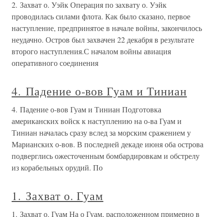
2. Захват о. Уэйк Операция по захвату о. Уэйк
проводилась силами флота. Как было сказано, первое
наступление, предпринятое в начале войны, закончилось
неудачно. Остров был захвачен 22 декабря в результате
второго наступления.С началом войны авиация
оперативного соединения
4. Падение о-вов Гуам и Тиниан
4. Падение о-вов Гуам и Тиниан Подготовка
американских войск к наступлению на о-ва Гуам и
Тиниан началась сразу вслед за морским сражением у
Марианских о-вов. В последней декаде июня оба острова
подверглись ожесточенным бомбардировкам и обстрелу
из корабельных орудий. По
1. Захват о. Гуам
1. Захват о. Гуам На о Гуам, расположенном примерно в