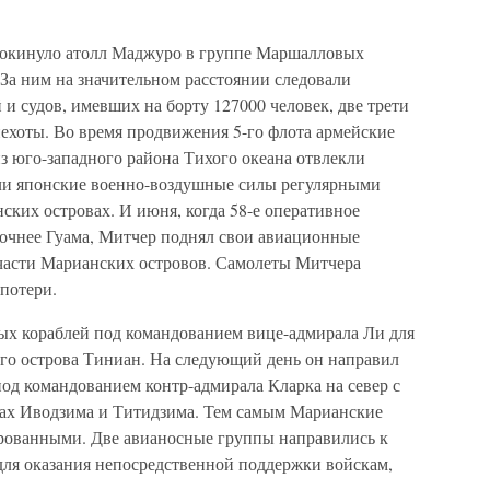
 покинуло атолл Маджуро в группе Маршалловых
. За ним на значительном расстоянии следовали
 и судов, имевших на борту 127000 человек, две трети
пехоты. Во время продвижения 5-го флота армейские
з юго-западного района Тихого океана отвлекли
ли японские военно-воздушные силы регулярными
ских островах. И июня, когда 58-е оперативное
точнее Гуама, Митчер поднял свои авиационные
части Марианских островов. Самолеты Митчера
потери.
ых кораблей под командованием вице-адмирала Ли для
го острова Тиниан. На следующий день он направил
од командованием контр-адмирала Кларка на север с
овах Иводзима и Титидзима. Тем самым Марианские
ированными. Две авианосные группы направились к
для оказания непосредственной поддержки войскам,