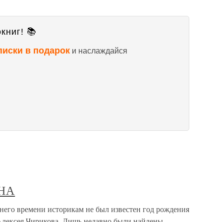
книг! 📚
писки в подарок
и наслаждайся
НА
 времени историкам не был известен год рождения
Алексея Чирикова. Лишь недавно были найдены