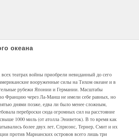
го океана
 всех театрах войны приобрели невиданный до сего
американские вооруженные силы на Тихом океане и в
тельные рубежи Японии и Германии. Масштабы
во Францию через Ла-Манш не имели себе равных, но
вятью днями позже, едва ли было менее сложным,
ебовала переброски сюда огромных сил на расстояние
свыше 1000 миль (от атолла Эниветок). В то время как
тывались более двух лет, Спрюэнс, Тернер, Смит и их
ции против Марианских островов всего лишь три