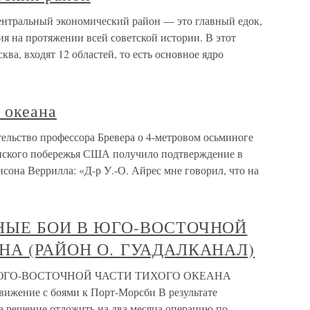
нтральный экономический район — это главный едок,
я на протяжении всей советской истории. В этот
ква, входят 12 областей, то есть основное ядро
 океана
ельство профессора Бревера о 4-метровом осьминоге
нского побережья США получило подтверждение в
исона Веррилла: «Д-р У.-О. Айрес мне говорил, что на
НЫЕ БОИ В ЮГО-ВОСТОЧНОЙ
НА (РАЙОН О. ГУАДАЛКАНАЛ)
 ЮГО-ВОСТОЧНОЙ ЧАСТИ ТИХОГО ОКЕАНА
ение с боями к Порт-Морсби В результате
а решение отложить на два месяца операцию по