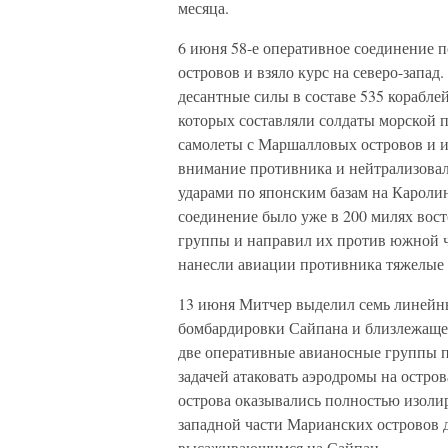
месяца.
6 июня 58-е оперативное соединение
островов и взяло курс на северо-запад
десантные силы в составе 535 кораблей
которых составляли солдаты морской 
самолеты с Маршалловых островов и и
внимание противника и нейтрализова
ударами по японским базам на Каролин
соединение было уже в 200 милях вос
группы и направил их против южной 
нанесли авиации противника тяжелые 
13 июня Митчер выделил семь линейн
бомбардировки Сайпана и близлежаще
две оперативные авианосные группы п
задачей атаковать аэродромы на остр
острова оказывались полностью изол
западной части Марианских островов 
высаживающимся на Сайпан.