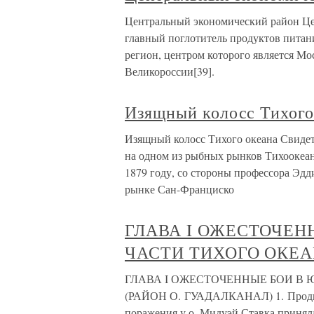
Центральный экономический район Це
главный поглотитель продуктов питани
регион, центром которого является Мос
Великороссии[39].
Изящный колосс Тихого
Изящный колосс Тихого океана Свидет
на одном из рыбных рынков Тихоокеа
1879 году, со стороны профессора Эдд
рынке Сан-Франциско
ГЛАВА I ОЖЕСТОЧЕН
ЧАСТИ ТИХОГО ОКЕА
ГЛАВА I ОЖЕСТОЧЕННЫЕ БОИ В
(РАЙОН О. ГУАДАЛКАНАЛ) 1. Продвиж
поражения у о. Мидуэй Ставка принял