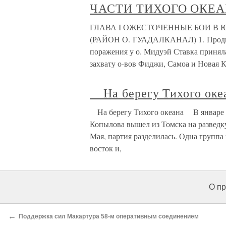
ЧАСТИ ТИХОГО ОКЕА
ГЛАВА I ОЖЕСТОЧЕННЫЕ БОИ В
(РАЙОН О. ГУАДАЛКАНАЛ) 1. Продвиж
поражения у о. Мидуэй Ставка принял
захвату о-вов Фиджи, Самоа и Новая К
На берегу Тихого оке
На берегу Тихого океана В январе 1
Копылова вышел из Томска на разведк
Мая, партия разделилась. Одна групп
восток и,
О пр
←
Поддержка сил Макартура 58-м оперативным соединением