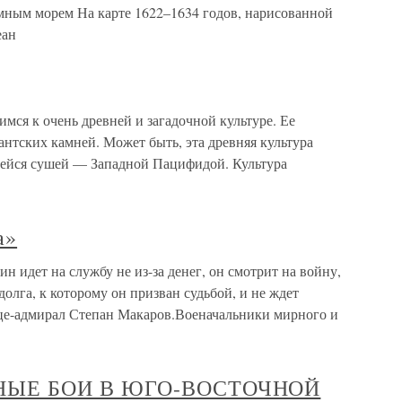
мным морем На карте 1622–1634 годов, нарисованной
еан
имся к очень древней и загадочной культуре. Ее
антских камней. Может быть, эта древняя культура
шейся сушей — Западной Пацифидой. Культура
а»
н идет на службу не из-за денег, он смотрит на войну,
олга, к которому он призван судьбой, и не ждет
це-адмирал Степан Макаров.Военачальники мирного и
НЫЕ БОИ В ЮГО-ВОСТОЧНОЙ