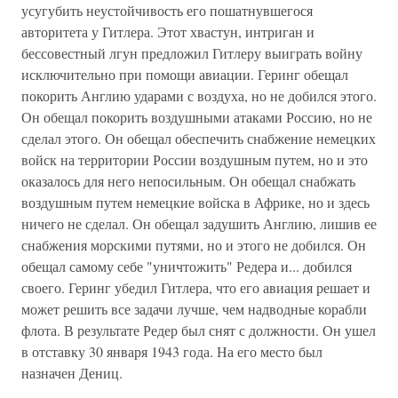
усугубить неустойчивость его пошатнувшегося
авторитета у Гитлера. Этот хвастун, интриган и
бессовестный лгун предложил Гитлеру выиграть войну
исключительно при помощи авиации. Геринг обещал
покорить Англию ударами с воздуха, но не добился этого.
Он обещал покорить воздушными атаками Россию, но не
сделал этого. Он обещал обеспечить снабжение немецких
войск на территории России воздушным путем, но и это
оказалось для него непосильным. Он обещал снабжать
воздушным путем немецкие войска в Африке, но и здесь
ничего не сделал. Он обещал задушить Англию, лишив ее
снабжения морскими путями, но и этого не добился. Он
обещал самому себе "уничтожить" Редера и... добился
своего. Геринг убедил Гитлера, что его авиация решает и
может решить все задачи лучше, чем надводные корабли
флота. В результате Редер был снят с должности. Он ушел
в отставку 30 января 1943 года. На его место был
назначен Дениц.