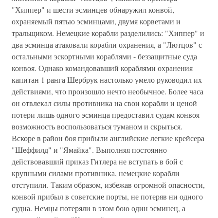
"Хиппер" и шести эсминцев обнаружил конвой,
охраняемый пятью эсминцами, двумя корветами и
тральщиком. Немецкие корабли разделились: "Хиппер" и
два эсминца атаковали корабли охранения, а "Лютцов" с
остальными эскортными кораблями - беззащитные суда
конвоя. Однако командовавший кораблями охранения
капитан 1 ранга Шербрук настолько умело руководил их
действиями, что произошло нечто необычное. Более часа
он отвлекал силы противника на свои корабли и ценой
потери лишь одного эсминца предоставил судам конвоя
возможность воспользоваться туманом и скрыться.
Вскоре в район боя прибыли английские легкие крейсера
"Шеффилд" и "Ямайка". Выполняя постоянно
действовавший приказ Гитлера не вступать в бой с
крупными силами противника, немецкие корабли
отступили. Таким образом, избежав огромной опасности,
конвой прибыл в советские порты, не потеряв ни одного
судна. Немцы потеряли в этом бою один эсминец, а