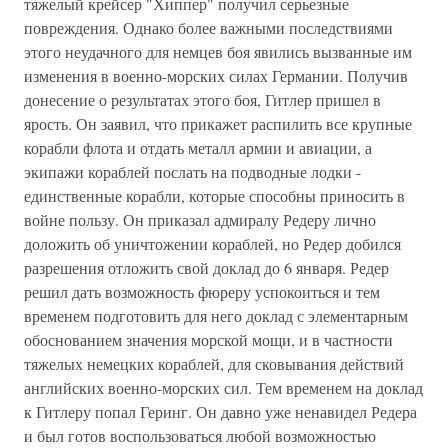
тяжелый крейсер "Хиппер" получил серьезные
повреждения. Однако более важными последствиями
этого неудачного для немцев боя явились вызванные им
изменения в военно-морских силах Германии. Получив
донесение о результатах этого боя, Гитлер пришел в
ярость. Он заявил, что прикажет распилить все крупные
корабли флота и отдать металл армии и авиации, а
экипажи кораблей послать на подводные лодки -
единственные корабли, которые способны приносить в
войне пользу. Он приказал адмиралу Редеру лично
доложить об уничтожении кораблей, но Редер добился
разрешения отложить свой доклад до 6 января. Редер
решил дать возможность фюреру успокоиться и тем
временем подготовить для него доклад с элементарным
обоснованием значения морской мощи, и в частности
тяжелых немецких кораблей, для сковывания действий
английских военно-морских сил. Тем временем на доклад
к Гитлеру попал Геринг. Он давно уже ненавидел Редера
и был готов воспользоваться любой возможностью