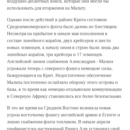
воздушно-десантных войск, которые они могли бы
использовать для вторжения на Мальту.
Однако после действий в районе Крита состояние
Средиземноморского флота было далеко не блестящим.
Несмотря на прибытие в начале мая пополнения в
составе линейного корабля, двух крейсеров и шести
новых эсминцев, к началу июня в строю были лишь два
линейных корабля, три крейсера и 17 эсминцев.
Английской линии снабжения Александрия - Мальта
угрожали теперь с северного фланга немецкие силы,
базирующиеся на Крит. Недостаточное обеспечение
Мальты постепенно ослабляло оборону этого острова и
базы, в то время как немецко-итальянские коммуникации
в Северную Африку становились все более безопасными.
В это же время на Среднем Востоке возникла новая
угроза восточному флангу английской армии в Египте и
линии снабжения флота топливом. В начале апреля
профашистски настроенный Рашид Али установил свой