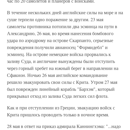
час по 20 самолетов и планеров с войсками.
В течение нескольких дней английские силы на море и на
суше терпели одно поражение за другим. 23 мая
самолеты противника потопили два эсминца на пути в
Александрию, 26 мая, во время нанесения бомбового
удара по аэродрому на острове Скарпанто, серьезные
повреждения получили авианосец "Формидебл" и
эсминец. На острове немецкие войска прорвались к
заливу Суда, и англичане вынуждены были отступить
через горный хребет на южный берег в направлении на
Сфакион. Ночью 26 мая английское командование
решило эвакуировать свои силы с Крита. Утром 27 мая
был поврежден линейный корабль "Бархэм", который
прикрывал отход из залива Суда легких сил флота.
Как и при отступлении из Греции, эвакуацию войск с
Крита пришлось проводить только в ночное время.
28 мая в ответ на приказ адмирала Каннингхэма: "...надо