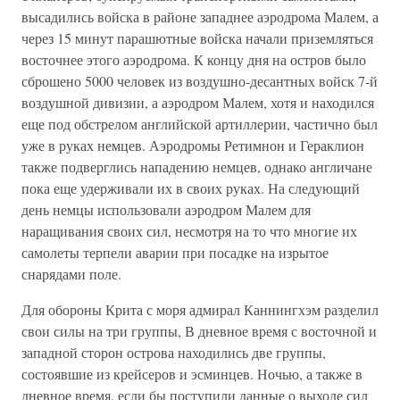
высадились войска в районе западнее аэродрома Малем, а
через 15 минут парашютные войска начали приземляться
восточнее этого аэродрома. К концу дня на остров было
сброшено 5000 человек из воздушно-десантных войск 7-й
воздушной дивизии, а аэродром Малем, хотя и находился
еще под обстрелом английской артиллерии, частично был
уже в руках немцев. Аэродромы Ретимнон и Гераклион
также подверглись нападению немцев, однако англичане
пока еще удерживали их в своих руках. На следующий
день немцы использовали аэродром Малем для
наращивания своих сил, несмотря на то что многие их
самолеты терпели аварии при посадке на изрытое
снарядами поле.
Для обороны Крита с моря адмирал Каннингхэм разделил
свои силы на три группы, В дневное время с восточной и
западной сторон острова находились две группы,
состоявшие из крейсеров и эсминцев. Ночью, а также в
дневное время, если бы поступили данные о выходе сил