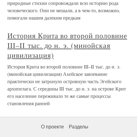
природные стихии сопровождали всю историю рода
человеческого. Они не мешали, а в чем-то, возможно,
помогали нашим далеким предкам
История Крита во второй половине
III–II тыс. до н. э. (минойская
цивилизация)
История Крита во второй половине III–II тыс. до н. э.
(минойская цивилизация) Ахейское завоевание
практически не затронуло островную часть Эгейского
архипелага. С середины III тыс. до н. э. на острове Крит
его население переживало те же самые процессы
становления ранней
О проекте
Разделы