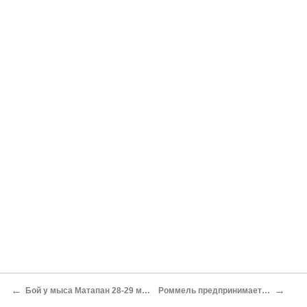
←
→
Бой у мыса Матапан 28-29 марта 1941 года
Роммель предпринимает наступление