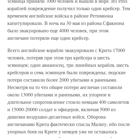
эсминца приняли 7000 человек и вышли в море. Из этих
кораблей повреждение получил только один крейсер. Тем
временем английские войска в районе Ретимнона
капитулировали. В ночь на 30 мая из района Сфакиона
было эвакуировано еще 4000 человек, при этом
англичане потеряли еще один крейсер.
Всего английские корабли эвакуировали с Крита 17000
человек, потеряв при этом три крейсера и шесть
эсминцев; один авианосец, три линейных корабля, шесть
крейсеров и семь эсминцев были повреждены; людские
потери составили более 2000 убитыми и ранеными.
Несмотря на то что общие потери англичан составили
около 13000 убитыми и ранеными, их упорное и
длительное сопротивление стоило немцам 400 самолетов
и 15000-20000 солдат и офицеров, включая 5000 из
дивизии воздушно-десантных войск. Оборона
англичанами Крита фактически спасла Мальту, ибо после
упорных боев на Крите у немцев уже не оставалось