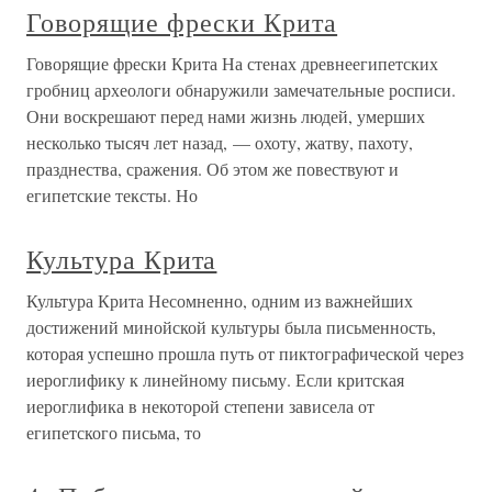
Говорящие фрески Крита
Говорящие фрески Крита На стенах древнеегипетских
гробниц археологи обнаружили замечательные росписи.
Они воскрешают перед нами жизнь людей, умерших
несколько тысяч лет назад, — охоту, жатву, пахоту,
празднества, сражения. Об этом же повествуют и
египетские тексты. Но
Культура Крита
Культура Крита Несомненно, одним из важнейших
достижений минойской культуры была письменность,
которая успешно прошла путь от пиктографической через
иероглифику к линейному письму. Если критская
иероглифика в некоторой степени зависела от
египетского письма, то