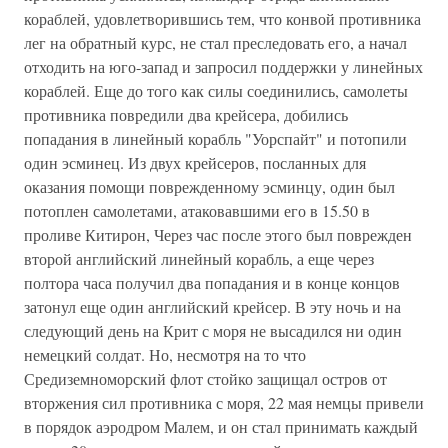
кораблей, удовлетворившись тем, что конвой противника
лег на обратный курс, не стал преследовать его, а начал
отходить на юго-запад и запросил поддержки у линейных
кораблей. Еще до того как силы соединились, самолеты
противника повредили два крейсера, добились
попадания в линейный корабль "Уорспайт" и потопили
один эсминец. Из двух крейсеров, посланных для
оказания помощи поврежденному эсминцу, один был
потоплен самолетами, атаковавшими его в 15.50 в
проливе Китирон, Через час после этого был поврежден
второй английский линейный корабль, а еще через
полтора часа получил два попадания и в конце концов
затонул еще один английский крейсер. В эту ночь и на
следующий день на Крит с моря не высадился ни один
немецкий солдат. Но, несмотря на то что
Средиземноморский флот стойко защищал остров от
вторжения сил противника с моря, 22 мая немцы привели
в порядок аэродром Малем, и он стал принимать каждый