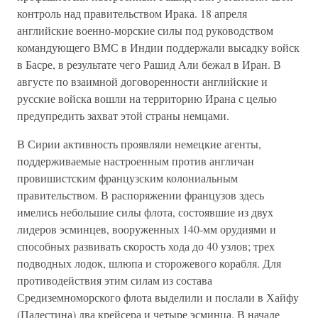
контроль над правительством Ирака. 18 апреля
английские военно-морские силы под руководством
командующего ВМС в Индии поддержали высадку войск
в Басре, в результате чего Рашид Али бежал в Иран. В
августе по взаимной договоренности английские и
русские войска вошли на территорию Ирана с целью
предупредить захват этой страны немцами.
В Сирии активность проявляли немецкие агенты,
поддерживаемые настроенным против англичан
провишистским французским колониальным
правительством. В распоряжении французов здесь
имелись небольшие силы флота, состоявшие из двух
лидеров эсминцев, вооруженных 140-мм орудиями и
способных развивать скорость хода до 40 узлов; трех
подводных лодок, шлюпа и сторожевого корабля. Для
противодействия этим силам из состава
Средиземноморского флота выделили и послали в Хайфу
(Палестина) два крейсера и четыре эсминца. В начале