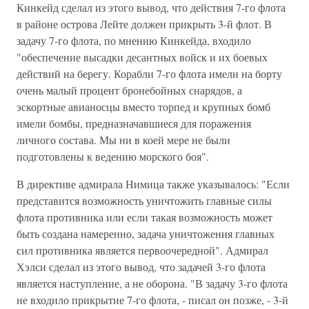
Кинкейд сделал из этого вывод, что действия 7-го флота
в районе острова Лейте должен прикрыть 3-й флот. В
задачу 7-го флота, по мнению Кинкейда, входило
"обеспечение высадки десантных войск и их боевых
действий на берегу. Корабли 7-го флота имели на борту
очень малый процент бронебойных снарядов, а
эскортные авианосцы вместо торпед и крупных бомб
имели бомбы, предназначавшиеся для поражения
личного состава. Мы ни в коей мере не были
подготовлены к ведению морского боя".
В директиве адмирала Нимица также указывалось: "Если
представится возможность уничтожить главные силы
флота противника или если такая возможность может
быть создана намеренно, задача уничтожения главных
сил противника является первоочередной". Адмирал
Хэлси сделал из этого вывод, что задачей 3-го флота
является наступление, а не оборона. "В задачу 3-го флота
не входило прикрытие 7-го флота, - писал он позже, - 3-й