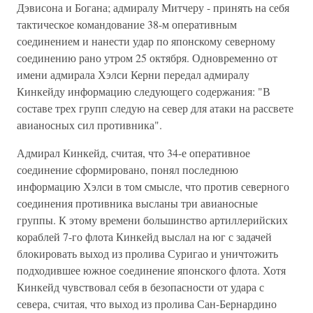
Дэвисона и Богана; адмиралу Митчеру - принять на себя
тактическое командование 38-м оперативным
соединением и нанести удар по японскому северному
соединению рано утром 25 октября. Одновременно от
имени адмирала Хэлси Керни передал адмиралу
Кинкейду информацию следующего содержания: "В
составе трех групп следую на север для атаки на рассвете
авианосных сил противника".
Адмирал Кинкейд, считая, что 34-е оперативное
соединение сформировано, понял последнюю
информацию Хэлси в том смысле, что против северного
соединения противника высланы три авианосные
группы. К этому времени большинство артиллерийских
кораблей 7-го флота Кинкейд выслал на юг с задачей
блокировать выход из пролива Суригао и уничтожить
подходившее южное соединение японского флота. Хотя
Кинкейд чувствовал себя в безопасности от удара с
севера, считая, что выход из пролива Сан-Бернардино