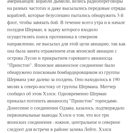
американцев: корабли дымили, велись радиопереговоры
на разных частотах и даже высылались передовые отряды
кораблей, которые безуспешно пытались обнаружить 3-й
флот, чтобы завязать бой. В течение всего утра и в начале
полудня Шерман, в задачу которого входило
осуществлять поиск противника в северном
направлении, не высылал для этой цели авиацию, так как
она была занята отражением атак японской авиации с
острова Лусон и прикрытием горевшего авианосца
"Принстон". Японское авианосное соединение было
обнаружено поисковым бомбардировщиком из группы
Шермана уже далеко за полдень. Оно находилось в 190
милях к северо-востоку от группы Шермана. Митчер
сообщил об этом Хэлси. Одновременно Шерман
приказал потопить авианосец "Принстон" торпедами.
Донесение о соединении Одзава, казалось, подтверждало
первоначальные выводы Хэлси о том, что все три
японских соединения - южное, центральное и северное
следуют для встречи в районе залива Лейте. Хэлси