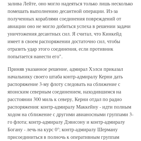
залива Лейте, оно могло надеяться только лишь несколько
помешать выполнению десантной операции. Из-за
полученных кораблями соединения повреждений от
авиации оно не могло добиться успеха в решении задачи
уничтожения десантных сил. Я считал, что Кинкейд
имеет в своем распоряжении достаточно сил, чтобы
отразить удар этого соединения, если противник
попытается нанести его".
Приняв указанное решение, адмирал Хэлси приказал
начальнику своего штаба контр-адмиралу Керни дать
распоряжение 3-му флоту следовать на сближение с
японским северным соединением, находившимся на
расстоянии 300 миль к северу, Керни отдал по радио
распоряжения: контр-адмиралу Маккейну - идти полным
ходом на сближение с другими авианосными группами 3-
го флота; контр-адмиралу Дэвисону и контр-адмиралу
Богану - лечь на курс 0°; контр-адмиралу Шерману
присоединиться в полночь к оперативным группам