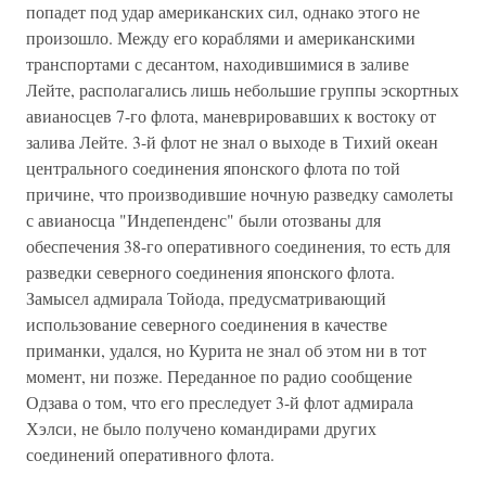
попадет под удар американских сил, однако этого не
произошло. Между его кораблями и американскими
транспортами с десантом, находившимися в заливе
Лейте, располагались лишь небольшие группы эскортных
авианосцев 7-го флота, маневрировавших к востоку от
залива Лейте. 3-й флот не знал о выходе в Тихий океан
центрального соединения японского флота по той
причине, что производившие ночную разведку самолеты
с авианосца "Индепенденс" были отозваны для
обеспечения 38-го оперативного соединения, то есть для
разведки северного соединения японского флота.
Замысел адмирала Тойода, предусматривающий
использование северного соединения в качестве
приманки, удался, но Курита не знал об этом ни в тот
момент, ни позже. Переданное по радио сообщение
Одзава о том, что его преследует 3-й флот адмирала
Хэлси, не было получено командирами других
соединений оперативного флота.