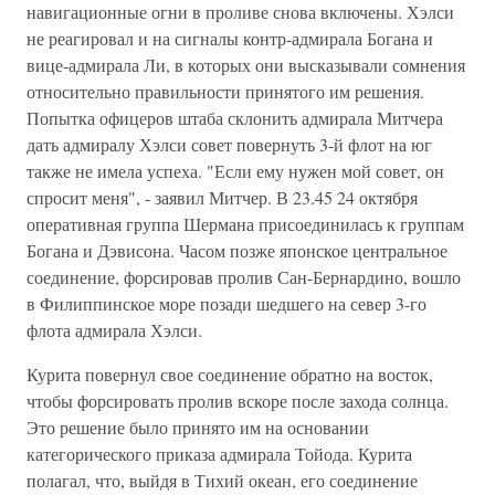
навигационные огни в проливе снова включены. Хэлси
не реагировал и на сигналы контр-адмирала Богана и
вице-адмирала Ли, в которых они высказывали сомнения
относительно правильности принятого им решения.
Попытка офицеров штаба склонить адмирала Митчера
дать адмиралу Хэлси совет повернуть 3-й флот на юг
также не имела успеха. "Если ему нужен мой совет, он
спросит меня", - заявил Митчер. В 23.45 24 октября
оперативная группа Шермана присоединилась к группам
Богана и Дэвисона. Часом позже японское центральное
соединение, форсировав пролив Сан-Бернардино, вошло
в Филиппинское море позади шедшего на север 3-го
флота адмирала Хэлси.
Курита повернул свое соединение обратно на восток,
чтобы форсировать пролив вскоре после захода солнца.
Это решение было принято им на основании
категорического приказа адмирала Тойода. Курита
полагал, что, выйдя в Тихий океан, его соединение