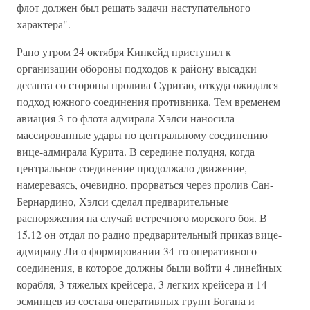
флот должен был решать задачи наступательного
характера".
Рано утром 24 октября Кинкейд приступил к
организации обороны подходов к району высадки
десанта со стороны пролива Суригао, откуда ожидался
подход южного соединения противника. Тем временем
авиация 3-го флота адмирала Хэлси наносила
массированные удары по центральному соединению
вице-адмирала Курита. В середине полудня, когда
центральное соединение продолжало движение,
намереваясь, очевидно, прорваться через пролив Сан-
Бернардино, Хэлси сделал предварительные
распоряжения на случай встречного морского боя. В
15.12 он отдал по радио предварительный приказ вице-
адмиралу Ли о формировании 34-го оперативного
соединения, в которое должны были войти 4 линейных
корабля, 3 тяжелых крейсера, 3 легких крейсера и 14
эсминцев из состава оперативных групп Богана и