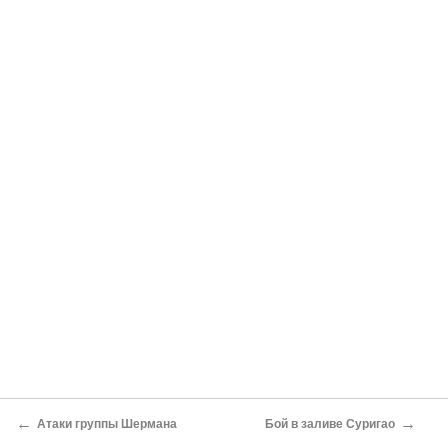
←
→
Атаки группы Шермана
Бой в заливе Суригао