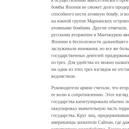
бомбы Япония не сможет долго продер
способного нести атомную бомбу, и в
на южной группе Марианских островов
атомными бомбами. Другие отмечали, 
русскими вторжение в Манчжурию явя
Японию в бесполезности дальнейшего 
заслуживали внимания, но все же бол
государственных деятелей придержива
из трех. Для удобства их можно назват
ни один из этих трех взглядов не отс
ведомством.
Руководители армии считали, что вто
ее волю к сопротивлению. Этот взгля
государства капитулировали обычно л
оккупировал значительную часть терри
государства. Круг лиц, придерживавши
американцы захватили Сайпан, где да
капитуляции самоубийство. Такого ро