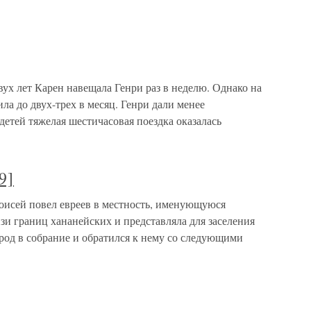
ух лет Карен навещала Генри раз в неделю. Однако на
ла до двух-трех в месяц. Генри дали менее
детей тяжелая шестичасовая поездка оказалась
9]
Моисей повел евреев в местность, именующуюся
изи границ хананейских и представляла для заселения
арод в собрание и обратился к нему со следующими