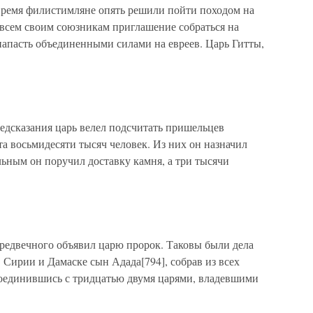
 время филистимляне опять решили пойти походом на
 всем своим союзникам приглашение собраться на
 напасть объединенными силами на евреев. Царь Гитты,
редсказания царь велел подсчитать пришельцев
ста восьмидесяти тысяч человек. Из них он назначил
льным он поручил доставку камня, а три тысячи
Предвечного объявил царю пророк. Таковы были дела
в Сирии и Дамаске сын Адада[794], собрав из всех
соединившись с тридцатью двумя царями, владевшими