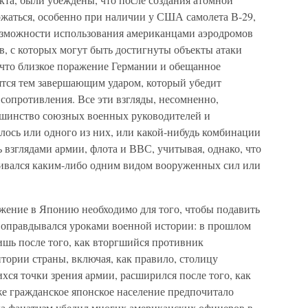
жаться, особенно при наличии у США самолета В-29,
озможности использования американцами аэродромов
, с которых могут быть достигнуты объекты атаки
что близкое поражение Германии и обещанное
тся тем завершающим ударом, который убедит
сопротивления. Все эти взгляды, несомненно,
ьшинство союзных военных руководителей и
лось или одного из них, или какой-нибудь комбинации
ь взглядами армии, флота и ВВС, учитывая, однако, что
таивался каким-либо одним видом вооруженных сил или
ржение в Японию необходимо для того, чтобы подавить
д оправдывался уроками военной истории: в прошлом
ишь после того, как вторгшийся противник
тории страны, включая, как правило, столицу
хся точки зрения армии, расширился после того, как
же гражданское японское население предпочитало
да фанатизм убедил многих американских офицеров в