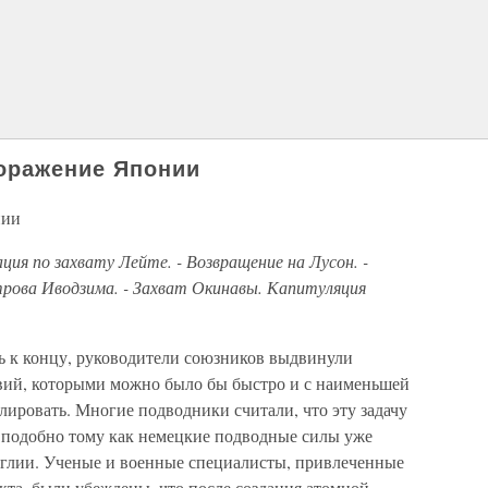
оражение Японии
нии
ия по захвату Лейте. - Возвращение на Лусон. -
рова Иводзима. - Захват Окинавы. Капитуляция
сь к концу, руководители союзников выдвинули
вий, которыми можно было бы быстро и с наименьшей
лировать. Многие подводники считали, что эту задачу
 подобно тому как немецкие подводные силы уже
глии. Ученые и военные специалисты, привлеченные
кта, были убеждены, что после создания атомной