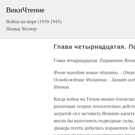
ВикиЧтение
Война на море (1939-1945)
Нимиц Честер
Глава четырнадцатая. П
Глава четырнадцатая. Поражение Япо
Флот находит новые объекты. - Операц
Освобождение Филиппин. - Захват ост
Японии
Когда война на Тихом океане близила
различные теории относительно дейст
затратой сил заставить Японию капиту
могли бы выполнить подводные силы,
дважды почти добились поражения Ан
к осуществлению манхэттенского прое