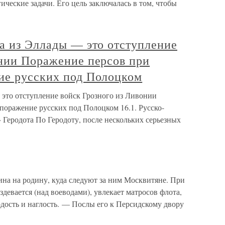
ические задачи. Его цель заключалась в том, чтобы
а из Эллады — это отступление
онии Поражение персов при
ие русских под Полоцком
 это отступление войск Грозного из Ливонии
поражение русских под Полоцком 16.1. Русско-
Геродота По Геродоту, после нескольких серьезных
ина на родину, куда следуют за ним Москвитяне. При
девается (над воеводами), увлекает матросов флота,
дость и наглость. — Послы его к Персидскому двору