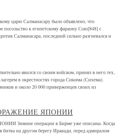
скому царю Салманасару было объявлено, что
е посольство к египетскому фараону Сою[848] с
ротив Салманасара, последний сильно разгневался и
вительно явился со своим войском, принял в него тех,
 лагерем в окрестностях города Сикима (Сихема).
мников и около 20 000 приверженцев своих из
 ПОРАЖЕНИЕ ЯПОНИИ
ОНИИ Зимние операции в Бирме уже описаны. Когда
я битва на другом берегу Иравади, перед адмиралом