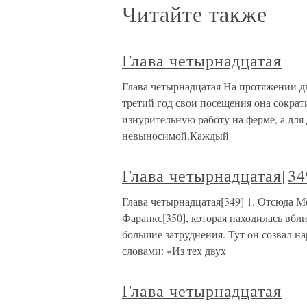
Читайте также
Глава четырнадцатая
Глава четырнадцатая На протяжении дв
третий год свои посещения она сократи
изнурительную работу на ферме, а для 
невыносимой.Каждый
Глава четырнадцатая[34
Глава четырнадцатая[349] 1. Отсюда 
Фаранкс[350], которая находилась вбл
большие затруднения. Тут он созвал н
словами: «Из тех двух
Глава четырнадцатая