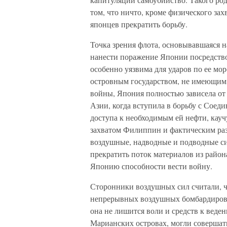
том, что ничто, кроме физического зах
японцев прекратить борьбу.
Точка зрения флота, основывавшаяся н
нанести поражение Японии посредств
особенно уязвима для ударов по ее м
островным государством, не имеющим 
войны, Япония полностью зависела от 
Азии, когда вступила в борьбу с Сое
доступа к необходимым ей нефти, кау
захватом Филиппин и фактическим ра
воздушные, надводные и подводные си
прекратить поток материалов из райо
Японию способности вести войну.
Сторонники воздушных сил считали, 
непрерывных воздушных бомбардирово
она не лишится воли и средств к вед
Марианских островах, могли совершат