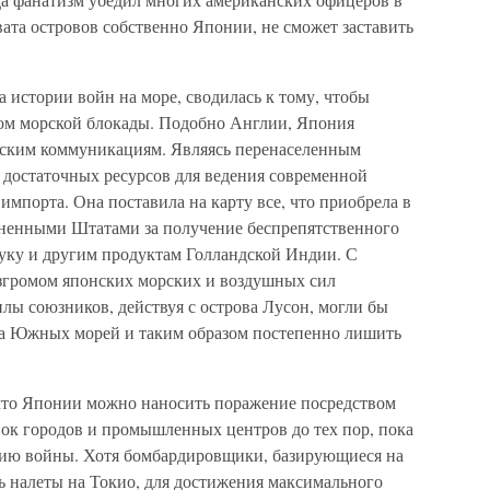
вата островов собственно Японии, не сможет заставить
а истории войн на море, сводилась к тому, чтобы
ом морской блокады. Подобно Англии, Япония
орским коммуникациям. Являясь перенаселенным
достаточных ресурсов для ведения современной
импорта. Она поставила на карту все, что приобрела в
диненными Штатами за получение беспрепятственного
чуку и другим продуктам Голландской Индии. С
згромом японских морских и воздушных сил
лы союзников, действуя с острова Лусон, могли бы
на Южных морей и таким образом постепенно лишить
что Японии можно наносить поражение посредством
к городов и промышленных центров до тех пор, пока
ению войны. Хотя бомбардировщики, базирующиеся на
ь налеты на Токио, для достижения максимального