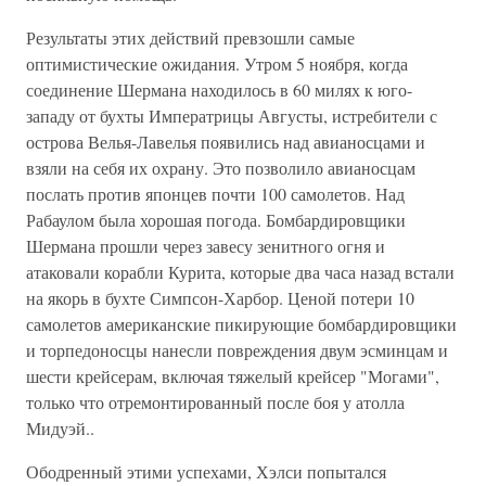
Результаты этих действий превзошли самые
оптимистические ожидания. Утром 5 ноября, когда
соединение Шермана находилось в 60 милях к юго-
западу от бухты Императрицы Августы, истребители с
острова Велья-Лавелья появились над авианосцами и
взяли на себя их охрану. Это позволило авианосцам
послать против японцев почти 100 самолетов. Над
Рабаулом была хорошая погода. Бомбардировщики
Шермана прошли через завесу зенитного огня и
атаковали корабли Курита, которые два часа назад встали
на якорь в бухте Симпсон-Харбор. Ценой потери 10
самолетов американские пикирующие бомбардировщики
и торпедоносцы нанесли повреждения двум эсминцам и
шести крейсерам, включая тяжелый крейсер "Могами",
только что отремонтированный после боя у атолла
Мидуэй..
Ободренный этими успехами, Хэлси попытался