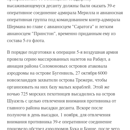
высаживающемуся десанту должны были оказать 39-е
оперативное соединение адмирала Мерилла и авианосная
оперативная группа под командованием контр-адмирала
Шермана во главе с авианосцем "Саратога" и легким
авианосцем "Принстон", временно приданным ему из
состава 5-го флота.
В порядке подготовки к операции 5-я воздушная армия
провела серию массированных налетов на Рабаул, а
авиация района Соломоновых островов атаковала
аэродромы на острове Бугенвиль, 27 октября 6000
новозеландцев захватили острова Трежери, чтобы
организовать на них базу малых кораблей. Этой же
ночью 725 морских пехотинцев высадились на остров
Шуазель с целью отвлечения внимания противника от
главного района высадки десанта. Вскоре после
полуночи в день высадки, 1 ноября, для отвлечения
внимания противника 39-е оперативное соединение
произвело обстрел аэродромов Бука и Бонне, после чего