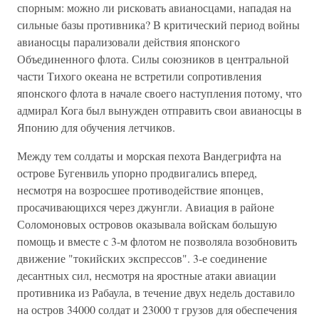
спорным: можно ли рисковать авианосцами, нападая на
сильные базы противника? В критический период войны
авианосцы парализовали действия японского
Объединенного флота. Силы союзников в центральной
части Тихого океана не встретили сопротивления
японского флота в начале своего наступления потому, что
адмирал Кога был вынужден отправить свои авианосцы в
Японию для обучения летчиков.
Между тем солдаты и морская пехота Вандегрифта на
острове Бугенвиль упорно продвигались вперед,
несмотря на возросшее противодействие японцев,
просачивающихся через джунгли. Авиация в районе
Соломоновых островов оказывала войскам большую
помощь и вместе с 3-м флотом не позволяла возобновить
движение "токийских экспрессов". 3-е соединение
десантных сил, несмотря на яростные атаки авиации
противника из Рабаула, в течение двух недель доставило
на остров 34000 солдат и 23000 т грузов для обеспечения