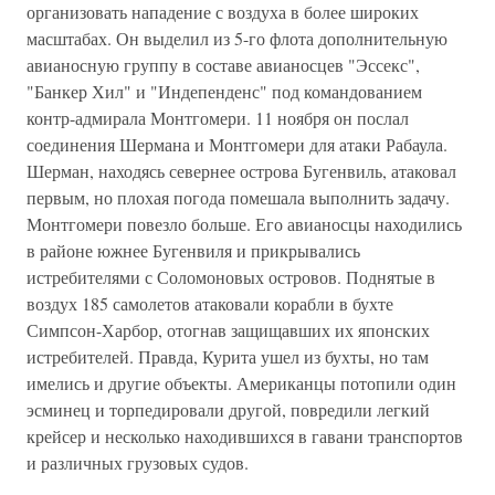
организовать нападение с воздуха в более широких
масштабах. Он выделил из 5-го флота дополнительную
авианосную группу в составе авианосцев "Эссекс",
"Банкер Хил" и "Индепенденс" под командованием
контр-адмирала Монтгомери. 11 ноября он послал
соединения Шермана и Монтгомери для атаки Рабаула.
Шерман, находясь севернее острова Бугенвиль, атаковал
первым, но плохая погода помешала выполнить задачу.
Монтгомери повезло больше. Его авианосцы находились
в районе южнее Бугенвиля и прикрывались
истребителями с Соломоновых островов. Поднятые в
воздух 185 самолетов атаковали корабли в бухте
Симпсон-Харбор, отогнав защищавших их японских
истребителей. Правда, Курита ушел из бухты, но там
имелись и другие объекты. Американцы потопили один
эсминец и торпедировали другой, повредили легкий
крейсер и несколько находившихся в гавани транспортов
и различных грузовых судов.