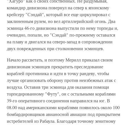
"Хагуро" как о своих собственных. Не раздумывая,
командир дивизиона повернул на север к японскому
крейсеру "Сэндай", который все еще циркулировал с
заклиненным рулем, но вел артиллерийский огонь. Два
эсминца 46-го дивизиона выпустили по нему торпеды и,
очевидно, попали, но "Сэндай" по-прежнему оставался
на плаву и двигался на северо-запад в сопровождении
двух поврежденных при столкновении эсминцев.
Начало рассветать, и поэтому Мерилл приказал своим
дивизионам эсминцев прекратить преследование
кораблей противника и идти в точку рандеву, чтобы
лучше организовать оборону против неизбежных атак с
воздуха. Оставив три эсминца для оказания помощи
торпедированному "Футу", он с остальными кораблями
39-го оперативного соединения направился на юг. В
08.00 над американскими кораблями появилось около 100
бомбардировщиков авианосной авиации под прикрытием
истребителей из Рабаула. Благодаря точному зенитному