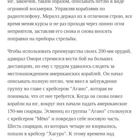
юг, закончив, таким образом, описывать петлю в виде
огромной восьмерки. Управляя кораблями по
радиотелефону, Мерилл держал их в отличном строю, все
время меняя курсы и не раз проходя через линию огня
неприятеля, заставляя его снова и снова вносить
поправки на приборы стрельбы.
Чтобы использовать преимущества своих 200-мм орудий,
адмирал Омори стремился вести бой на больших
дистанциях, но ему с трудом удавалось следить за
местонахождением американских кораблей. Он начал
описывать полную петлю, чем ввел в заблуждение
группу во главе с крейсером "Агано", которая не
понимала, что от нее требуется. Когда он снова повел
корабли на юг, вокруг них начали падать американские
150-мм снаряды. Эсминец из группы "Агано" столкнулся
с крейсером "Мёко" и повредил себе носовую часть.
Шесть снарядов, из которых четыре не взорвались,
попали в крейсер "Хагуро". К этому времени над