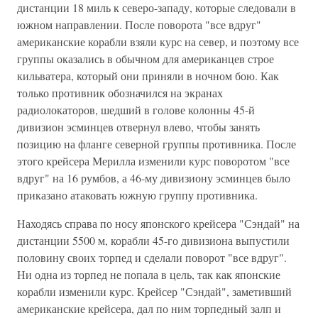
дистанции 18 миль к северо-западу, которые следовали в
южном направлении. После поворота "все вдруг"
американские корабли взяли курс на север, и поэтому все
группы оказались в обычном для американцев строе
кильватера, который они приняли в ночном бою. Как
только противник обозначился на экранах
радиолокаторов, шедший в голове колонны 45-й
дивизион эсминцев отвернул влево, чтобы занять
позицию на фланге северной группы противника. После
этого крейсера Мерилла изменили курс поворотом "все
вдруг" на 16 румбов, а 46-му дивизиону эсминцев было
приказано атаковать южную группу противника.
Находясь справа по носу японского крейсера "Сэндай" на
дистанции 5500 м, корабли 45-го дивизиона выпустили
половину своих торпед и сделали поворот "все вдруг".
Ни одна из торпед не попала в цель, так как японские
корабли изменили курс. Крейсер "Сэндай", заметивший
американские крейсера, дал по ним торпедный залп и