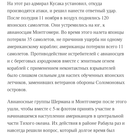
На этот раз адмирал Кусака установил, откуда
производятся атаки, и решил нанести ответный удар.
После полудня 11 ноября в воздух поднялись 120
японских самолетов. Они устремились на юг, к
авианосцам Монтгомери. Во время этого налета японцы
потеряли 35 самолетов, не причинив ущерба ни одному
американскому кораблю; американцы потеряли всего 11
самолетов. Противодействие истребителей с авианосцев
и с береговых аэродромов вместе с зенитным огнем
кораблей с применением неконтактных взрывателей
было слишком сильным для наспех обученных японских
летчиков, заменивших ветеранов обороны Соломоновых
островов.
Авианосные группы Шермана и Монтгомери после этого
ушли, чтобы вместе с 5-м флотом принять участие в
начинавшемся наступлении американцев в центральной
части Тихого океана. Их действия в районе Рабаула раз и
навсегда решили вопрос, который долгое время был