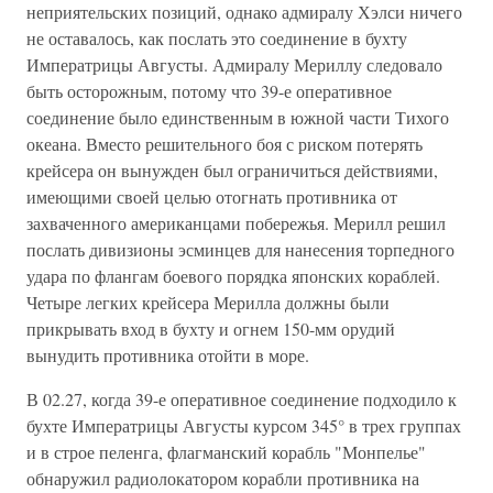
неприятельских позиций, однако адмиралу Хэлси ничего
не оставалось, как послать это соединение в бухту
Императрицы Августы. Адмиралу Мериллу следовало
быть осторожным, потому что 39-е оперативное
соединение было единственным в южной части Тихого
океана. Вместо решительного боя с риском потерять
крейсера он вынужден был ограничиться действиями,
имеющими своей целью отогнать противника от
захваченного американцами побережья. Мерилл решил
послать дивизионы эсминцев для нанесения торпедного
удара по флангам боевого порядка японских кораблей.
Четыре легких крейсера Мерилла должны были
прикрывать вход в бухту и огнем 150-мм орудий
вынудить противника отойти в море.
В 02.27, когда 39-е оперативное соединение подходило к
бухте Императрицы Августы курсом 345° в трех группах
и в строе пеленга, флагманский корабль "Монпелье"
обнаружил радиолокатором корабли противника на