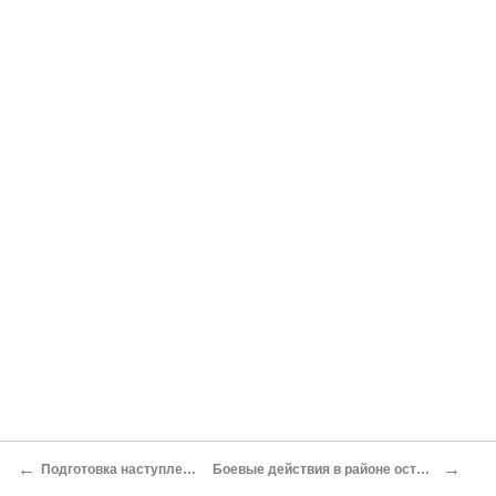
←
→
Подготовка наступления на Рабаул
Боевые действия в районе острова Новая Гвинея