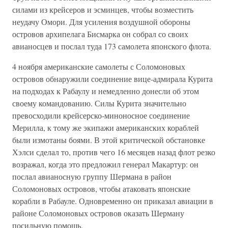
силами из крейсеров и эсминцев, чтобы возместить
неудачу Омори. Для усиления воздушной обороны
островов архипелага Бисмарка он собрал со своих
авианосцев и послал туда 173 самолета японского флота.
4 ноября американские самолеты с Соломоновых
островов обнаружили соединение вице-адмирала Курита
на подходах к Рабаулу и немедленно донесли об этом
своему командованию. Силы Курита значительно
превосходили крейсерско-миноносное соединение
Мерилла, к тому же экипажи американских кораблей
были измотаны боями. В этой критической обстановке
Хэлси сделал то, против чего 16 месяцев назад флот резко
возражал, когда это предложил генерал Макартур: он
послал авианосную группу Шермана в район
Соломоновых островов, чтобы атаковать японские
корабли в Рабауле. Одновременно он приказал авиации в
районе Соломоновых островов оказать Шерману
посильную помощь.