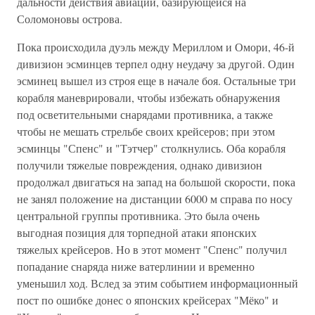
дальности действия авиации, базирующейся на
Соломоновы острова.
Пока происходила дуэль между Мериллом и Омори, 46-й
дивизион эсминцев терпел одну неудачу за другой. Один
эсминец вышел из строя еще в начале боя. Остальные три
корабля маневрировали, чтобы избежать обнаружения
под осветительными снарядами противника, а также
чтобы не мешать стрельбе своих крейсеров; при этом
эсминцы "Спенс" и "Тэтчер" столкнулись. Оба корабля
получили тяжелые повреждения, однако дивизион
продолжал двигаться на запад на большой скорости, пока
не занял положение на дистанции 6000 м справа по носу
центральной группы противника. Это была очень
выгодная позиция для торпедной атаки японских
тяжелых крейсеров. Но в этот момент "Спенс" получил
попадание снаряда ниже ватерлинии и временно
уменьшил ход. Вслед за этим событием информационный
пост по ошибке донес о японских крейсерах "Мёко" и