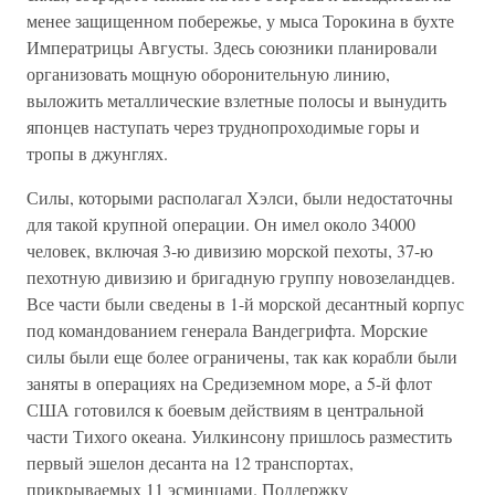
менее защищенном побережье, у мыса Торокина в бухте
Императрицы Августы. Здесь союзники планировали
организовать мощную оборонительную линию,
выложить металлические взлетные полосы и вынудить
японцев наступать через труднопроходимые горы и
тропы в джунглях.
Силы, которыми располагал Хэлси, были недостаточны
для такой крупной операции. Он имел около 34000
человек, включая 3-ю дивизию морской пехоты, 37-ю
пехотную дивизию и бригадную группу новозеландцев.
Все части были сведены в 1-й морской десантный корпус
под командованием генерала Вандегрифта. Морские
силы были еще более ограничены, так как корабли были
заняты в операциях на Средиземном море, а 5-й флот
США готовился к боевым действиям в центральной
части Тихого океана. Уилкинсону пришлось разместить
первый эшелон десанта на 12 транспортах,
прикрываемых 11 эсминцами. Поддержку