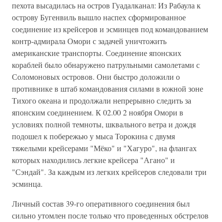
пехота высадилась на остров Гуадалканал: Из Рабаула к
острову Бугенвиль вышло наспех сформированное
соединение из крейсеров и эсминцев под командованием
контр-адмирала Омори с задачей уничтожить
американские транспорты. Соединение японских
кораблей было обнаружено патрульными самолетами с
Соломоновых островов. Они быстро доложили о
противнике в штаб командования силами в южной зоне
Тихого океана и продолжали непрерывно следить за
японским соединением. К 02.00 2 ноября Омори в
условиях полной темноты, шквального ветра и дождя
подошел к побережью у мыса Торокина с двумя
тяжелыми крейсерами "Мёко" и "Хагуро", на флангах
которых находились легкие крейсера "Агано" и
"Сэндай". За каждым из легких крейсеров следовали три
эсминца.
Личный состав 39-го оперативного соединения был
сильно утомлен после только что проведенных обстрелов