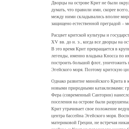
Дворцы на острове Крит не были окру
думать, что правили ими, скорее всег
между ними складывались вполне мирн
защищено естественной преградой – м
Расцвет критской культуры и государ
XV вв. до н. э., когда все дворцы на 
В это время Крит превращается в кру
легенды, именно владыка Кносса по и
построить большой флот, уничтожить п
Эгейского моря. Поэтому критскую ц
Однако развитие минойского Крита в к
новыми природными катаклизмами: гра
Фера (современный Санторин) нанесло
поселения на острове были разрушены
Крит утрачивает свое положение ведущ
центра бассейна Эгейского моря. Вос
материковой Греции, не встречая ника