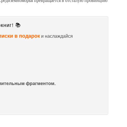
 Средиземноморья превращается в отсталую провинцию
книг! 📚
писки в подарок
и наслаждайся
омительным фрагментом.