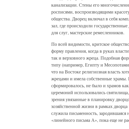
канализации. Стены его многочисле
росписями, воспроизводящими красот
общества. Дворец включал в себя комп
зал, где происходили государственные
для слуг, мастерские ремесленников.
По всей видимости, критское общество
форму правления, когда в руках власт
так и верховного жреца. Подобная фор
типу (например, Египту и Месопотамии I
что на Востоке религиозная власть хот
жрецами и имела собственные храмы. 
сформировалось, не было и храмов ка
церемоний использовались святилища,
зрения увязанные в планировку дворц
хозяйственной жизни в рамках дворца
служила письменность, зародившаяся 
«линейного письма А», пока еще не р