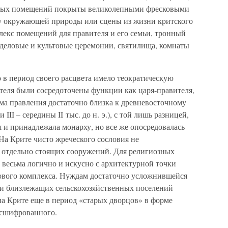
нных помещений покрыты великолепными фресковыми
у окружающей природы или сцены из жизни критского
лекс помещений для правителя и его семьи, тронный
 деловые и культовые церемонии, святилища, комнаты
 в период своего расцвета имело теократическую
ителя были сосредоточены функции как царя-правителя,
ма правления достаточно близка к древневосточному
II – середины II тыс. до н. э.), с той лишь разницей,
я и принадлежала монарху, но все же опосредовалась
На Крите чисто жреческого сословия не
к отдельно стоящих сооружений. Для религиозных
 весьма логично и искусно с архитектурной точки
ового комплекса. Нуждам достаточно усложнившейся
 и близлежащих сельскохозяйственных поселений
на Крите еще в период «старых дворцов» в форме
асшифрованного.