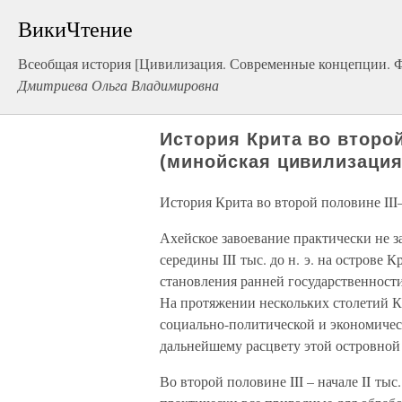
ВикиЧтение
Всеобщая история [Цивилизация. Современные концепции. Ф
Дмитриева Ольга Владимировна
История Крита во второй 
(минойская цивилизация
История Крита во второй половине III–
Ахейское завоевание практически не з
середины III тыс. до н. э. на острове
становления ранней государственности
На протяжении нескольких столетий 
социально-политической и экономичес
дальнейшему расцвету этой островной
Во второй половине III – начале II ты