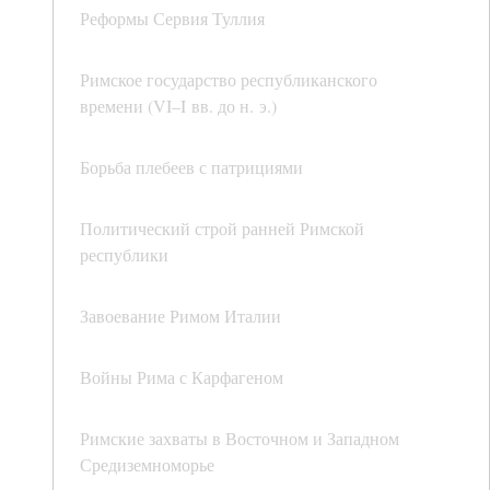
Реформы Сервия Туллия
Римское государство республиканского
времени (VI–I вв. до н. э.)
Борьба плебеев с патрициями
Политический строй ранней Римской
республики
Завоевание Римом Италии
Войны Рима с Карфагеном
Римские захваты в Восточном и Западном
Средиземноморье