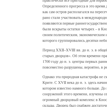
практически все пригодные для обрабо
Определенного прогресса в это время д
как сам остров располагался на перес
рано стали участвовать в международном
появляются первые раннегосударствен
были вскрыты остатки четырех – в Кно
своим политическим, экономическим 
которого группировались десятки неб
Период XXII–XVIII вв. до н. э. в общ
старых дворцов». Об этом времени пра
1700 году до н. э. центры первых ран
повсеместно разрушены, вероятно, в р
Однако эта природная катастрофа не с
Крите. С XVII века до н. э. здесь нач
котором известно намного больше. До
сооружений этого времени, изучены се
огромный дворцовый комплекс в Кноссе
склады. Дворец был снабжен достаточ