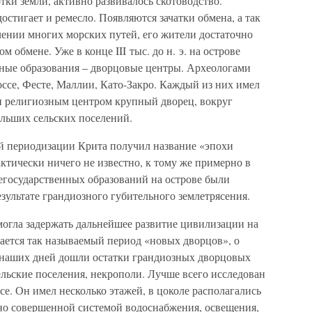
тки земли, активно развивалось скотоводство.
остигает и ремесло. Появляются зачатки обмена, а так
ечении многих морских путей, его жители достаточно
 обмене. Уже в конце III тыс. до н. э. на острове
ные образования – дворцовые центры. Археологами
ссе, Фесте, Маллии, Като-Закро. Каждый из них имел
и религиозным центром крупный дворец, вокруг
ольших сельских поселений.
ей периодизации Крита получил название «эпохи
ктически ничего не известно, к тому же примерно в
негосударственных образований на острове были
езультате грандиозного губительного землетрясения.
могла задержать дальнейшее развитие цивилизации на
инается так называемый период «новых дворцов», о
 наших дней дошли остатки грандиозных дворцовых
льские поселения, некрополи. Лучше всего исследован
. Он имел несколько этажей, в цоколе располагались
но совершенной системой водоснабжения, освещения,