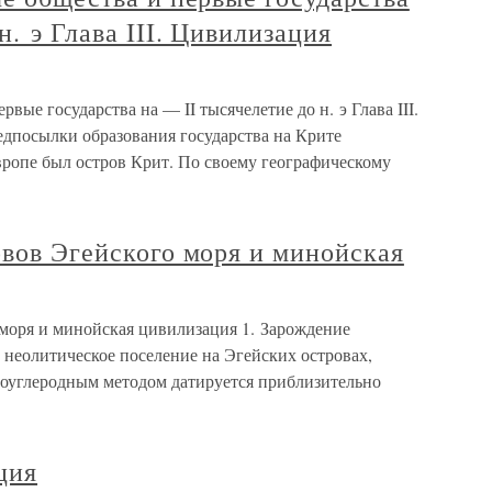
н. э Глава III. Цивилизация
рвые государства на — II тысячелетие до н. э Глава III.
дпосылки образования государства на Крите
ропе был остров Крит. По своему географическому
овов Эгейского моря и минойская
 моря и минойская цивилизация 1. Зарождение
неолитическое поселение на Эгейских островах,
иоуглеродным методом датируется приблизительно
ция