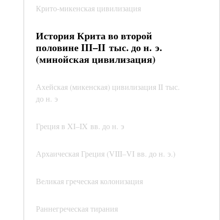
Крито-микенская цивилизация
История Крита во второй
половине III–II тыс. до н. э.
(минойская цивилизация)
Ахейская (микенская) цивилизация II тыс.
до н. э
Греция в XI–IX вв. до н. э
Архаическая Греция (VIII–VI вв. до н. э.)
Великая греческая колонизация
Раннегреческая тирания