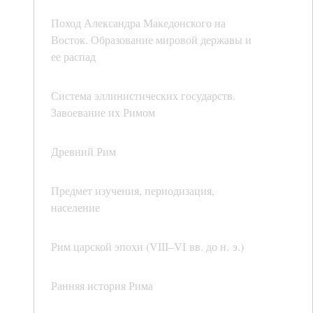
Поход Александра Македонского на
Восток. Образование мировой державы и
ее распад
Система эллинистических государств.
Завоевание их Римом
Древний Рим
Предмет изучения, периодизация,
население
Рим царской эпохи (VIII–VI вв. до н. э.)
Ранняя история Рима