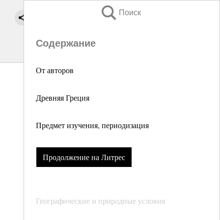
Поиск
Содержание
От авторов
Древняя Греция
Предмет изучения, периодизация
Продолжение на Литрес
Географические и природные условия