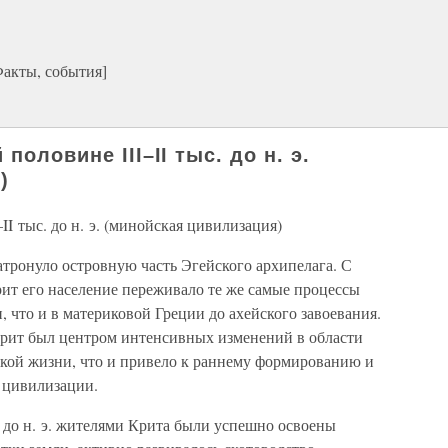
акты, события]
половине III–II тыс. до н. э.
)
II тыс. до н. э. (минойская цивилизация)
атронуло островную часть Эгейского архипелага. С
 Крит его население переживало те же самые процессы
, что и в материковой Греции до ахейского завоевания.
Крит был центром интенсивных изменений в области
кой жизни, что и привело к раннему формированию и
 цивилизации.
с. до н. э. жителями Крита были успешно освоены