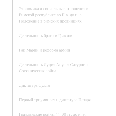
Экономика и социальные отношения в
Римской республике во II в. до н. э.
Положение в римских провинциях
Деятельность братьев Гракхов
Гай Марий и реформа армии
Деятельность Луция Апулея Сатурнина.
Союзническая война
Диктатура Суллы
Первый триумвират и диктатура Цезаря
Гражданские войны 44–30 гг. до н. э.