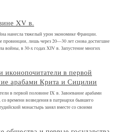
вине XV в.
йна нанесла тяжелый урон экономике Франции.
е провинции, лишь через 20—30 лет снова достигшие
ла войны, в 30-х годах XIV в. Запустение многих
и иконопочитатели в первой
ние арабами Крита и Сицилии
ели в первой половине IX в. Завоевание арабами
, со времени возведения в патриархи бывшего
удийский монастырь занял вместе со своими
ые общества и первые государства