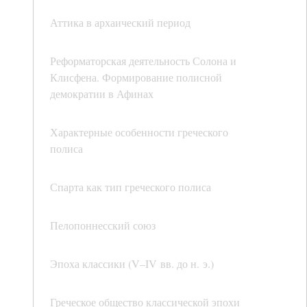
Аттика в архаический период
Реформаторская деятельность Солона и
Клисфена. Формирование полисной
демократии в Афинах
Характерные особенности греческого
полиса
Спарта как тип греческого полиса
Пелопоннесский союз
Эпоха классики (V–IV вв. до н. э.)
Греческое общество классической эпохи