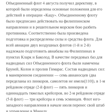
Объединенный флот 4 августа получил директиву, в
которой были определены основные положения для его
действий в операции «Кацу». Объединенному флоту
было предписано действовать на филиппинском
направлении и в решительном морском бою разбить
противника. Соответственно была произведена
подготовка и распределены силы и средства флота. Для
всей авиации двух воздушных флотов (1-й и 2-й)
надлежало подготовить авиабазы на Филиппинах в
пунктах Кларк и Баколод. В качестве передовых баз для
надводных сил Объединенного флота были намечены
Бруней, Колон и пролив Гимарас. Состав надводных сил:
в маневренном соединении — семь авианосцев (два
переделаны из линкоров, самолетов не имели[110]), в 1-м
рейдовом отряде (2-й флот) — пять линкоров и
одиннадцать тяжелых крейсеров, во 2-м рейдовом отряде
(5-й флот) — три крейсера и семь эсминцев. Флот юго-
западного направления в начале июля перенес свой штаб
и управление в Манилу.