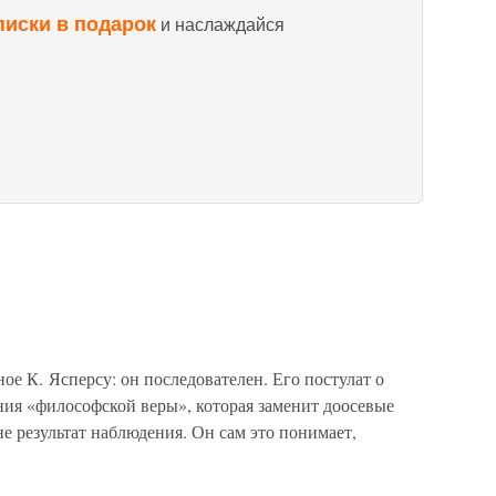
писки в подарок
и наслаждайся
ое К. Ясперсу: он последователен. Его постулат о
ния «философской веры», которая заменит доосевые
 не результат наблюдения. Он сам это понимает,