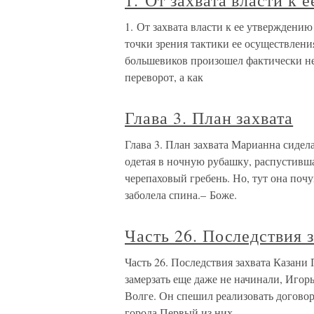
1. От захвата власти к
1. От захвата власти к ее утверждени
точки зрения тактики ее осуществления
большевиков произошел фактически не
переворот, а как
Глава 3. План захвата
Глава 3. План захвата Марианна сидел
одетая в ночную рубашку, распустивша
черепаховый гребень. Но, тут она почу
заболела спина.– Боже.
Часть 26. Последствия 
Часть 26. Последствия захвата Казани
замерзать еще даже не начинали, Игор
Волге. Он спешил реализовать догово
города.Первый из них