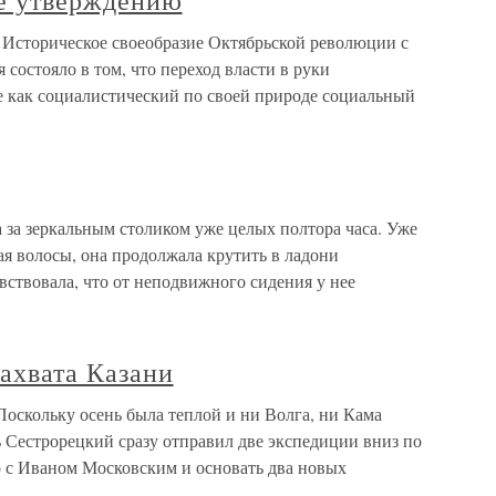
 ее утверждению
ю Историческое своеобразие Октябрьской революции с
 состояло в том, что переход власти в руки
 как социалистический по своей природе социальный
а за зеркальным столиком уже целых полтора часа. Уже
я волосы, она продолжала крутить в ладони
вствовала, что от неподвижного сидения у нее
захвата Казани
 Поскольку осень была теплой и ни Волга, ни Кама
ь Сестрорецкий сразу отправил две экспедиции вниз по
р с Иваном Московским и основать два новых