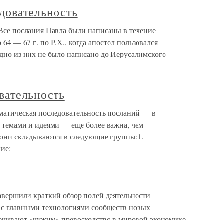
довательность
Все послания Павла были написаны в течение
 64 — 67 г. по Р.Х., когда апостол пользовался
дно из них не было написано до Иерусалимского
вательность
матическая последовательность посланий — в
темами и идеями — еще более важна, чем
 они складываются в следующие группы:1.
ие:
завершили краткий обзор полей деятельности
я с главными технологиями сообществ новых
печивают «чужим» превосходство в мировой экономике,