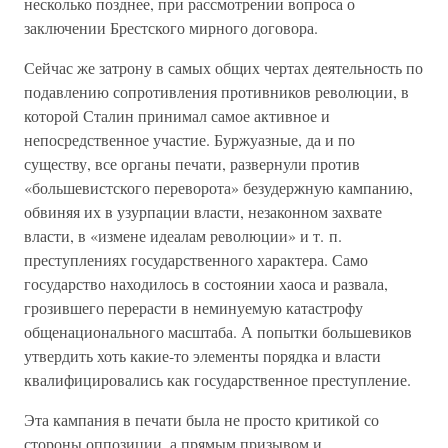
несколько позднее, при рассмотрении вопроса о
заключении Брестского мирного договора.
Сейчас же затрону в самых общих чертах деятельность по
подавлению сопротивления противников революции, в
которой Сталин принимал самое активное и
непосредственное участие. Буржуазные, да и по
существу, все органы печати, развернули против
«большевистского переворота» безудержную кампанию,
обвиняя их в узурпации власти, незаконном захвате
власти, в «измене идеалам революции» и т. п.
преступлениях государственного характера. Само
государство находилось в состоянии хаоса и развала,
грозившего перерасти в неминуемую катастрофу
общенационального масштаба. А попытки большевиков
утвердить хоть какие-то элементы порядка и власти
квалифицировались как государственное преступление.
Эта кампания в печати была не просто критикой со
стороны оппозиции, а прямым призывом и