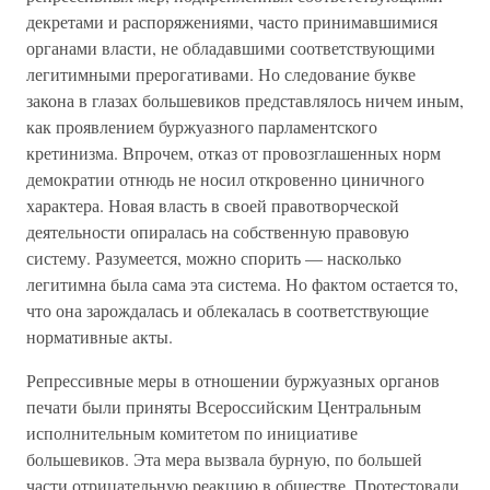
декретами и распоряжениями, часто принимавшимися
органами власти, не обладавшими соответствующими
легитимными прерогативами. Но следование букве
закона в глазах большевиков представлялось ничем иным,
как проявлением буржуазного парламентского
кретинизма. Впрочем, отказ от провозглашенных норм
демократии отнюдь не носил откровенно циничного
характера. Новая власть в своей правотворческой
деятельности опиралась на собственную правовую
систему. Разумеется, можно спорить — насколько
легитимна была сама эта система. Но фактом остается то,
что она зарождалась и облекалась в соответствующие
нормативные акты.
Репрессивные меры в отношении буржуазных органов
печати были приняты Всероссийским Центральным
исполнительным комитетом по инициативе
большевиков. Эта мера вызвала бурную, по большей
части отрицательную реакцию в обществе. Протестовали