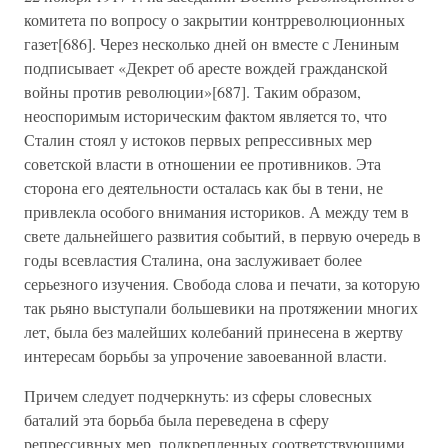
комитета по вопросу о закрытии контрреволюционных
газет[686]. Через несколько дней он вместе с Лениным
подписывает «Декрет об аресте вождей гражданской
войны против революции»[687]. Таким образом,
неоспоримым историческим фактом является то, что
Сталин стоял у истоков первых репрессивных мер
советской власти в отношении ее противников. Эта
сторона его деятельности осталась как бы в тени, не
привлекла особого внимания историков. А между тем в
свете дальнейшего развития событий, в первую очередь в
годы всевластия Сталина, она заслуживает более
серьезного изучения. Свобода слова и печати, за которую
так рьяно выступали большевики на протяжении многих
лет, была без малейших колебаний принесена в жертву
интересам борьбы за упрочение завоеванной власти.
Причем следует подчеркнуть: из сферы словесных
баталий эта борьба была переведена в сферу
репрессивных мер, подкрепленных соответствующими