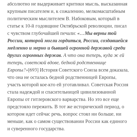
абсолютно не выдерживает критики мысль, высказанная
крупным писателем и, к сожалению, мелкомасштабным
политическим мыслителем В. Набоковым, который в
статье к 10-й годовщине Октябрьской революции, писал
с чувством глубочайшей печали:
«…Мы верны той
России, которой могли гордиться, России, создавшейся
медленно и мерно и бывшей огромной державой среди
других огромных держав.
А что она теперь, куда ж ей
теперь, советской вдове, бедной родственнице
Европы?»
[693] История Советского Союза всем доказала,
что она не осталась бедной родственницей Европы,
участь которой кое-кто ей уготавливал. Советская Россия
стала надеждой и спасительницей цивилизованной
Европы от гитлеровского варварства. Но это все еще
предстояло пережить. В тот же исторический период, о
котором идет сейчас речь, вопрос стоял ни больше, ни
меньше, как о самом существовании России как единого
и суверенного государства.