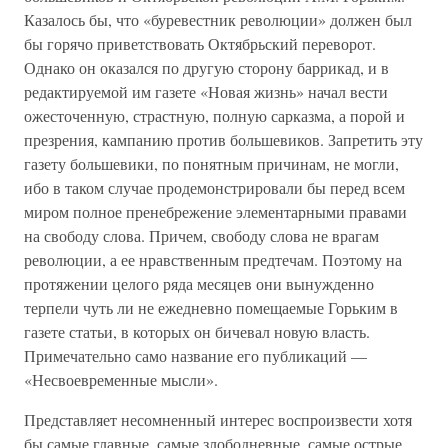
Казалось бы, что «буревестник революции» должен был
бы горячо приветствовать Октябрьский переворот.
Однако он оказался по другую сторону баррикад, и в
редактируемой им газете «Новая жизнь» начал вести
ожесточенную, страстную, полную сарказма, а порой и
презрения, кампанию против большевиков. Запретить эту
газету большевики, по понятным причинам, не могли,
ибо в таком случае продемонстрировали бы перед всем
миром полное пренебрежение элементарными правами
на свободу слова. Причем, свободу слова не врагам
революции, а ее нравственным предтечам. Поэтому на
протяжении целого ряда месяцев они вынужденно
терпели чуть ли не ежедневно помещаемые Горьким в
газете статьи, в которых он бичевал новую власть.
Примечательно само название его публикаций —
«Несвоевременные мысли».
Представляет несомненный интерес воспроизвести хотя
бы самые главные, самые злободневные, самые острые