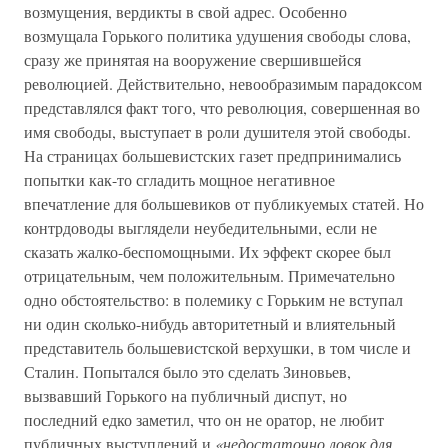
возмущения, вердикты в свой адрес. Особенно
возмущала Горького политика удушения свободы слова,
сразу же принятая на вооружение свершившейся
революцией. Действительно, невообразимым парадоксом
представлялся факт того, что революция, совершенная во
имя свободы, выступает в роли душителя этой свободы.
На страницах большевистских газет предпринимались
попытки как-то сгладить мощное негативное
впечатление для большевиков от публикуемых статей. Но
контрдоводы выглядели неубедительными, если не
сказать жалко-беспомощными. Их эффект скорее был
отрицательным, чем положительным. Примечательно
одно обстоятельство: в полемику с Горьким не вступал
ни один сколько-нибудь авторитетный и влиятельный
представитель большевистской верхушки, в том числе и
Сталин. Попытался было это сделать Зиновьев,
вызвавший Горького на публичный диспут, но
последний едко заметил, что он не оратор, не любит
публичных выступлений и
«недостаточно ловок для