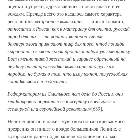
оценки и упреки, адресовавшиеся новой власти и ее
вождям. Прежде всего это касалось самого характера
революции.
«Народные комиссары
, — писал Горький, —
относятся к России как к материалу для опыта, русский
народ для них — та лошадь, которой ученые-
бактериологи прививают тиф для того, чтоб лошадь
выработала в своей крови противотифозную сыворотку.
Вот именно такой жестокий и заранее обреченный на
неудачу опыт производят комиссары над русским
народом, не думая о том, что измученная, полуголодная
лошадка может издохнуть.
Реформаторам из Смольного нет дела до России, они
хладнокровно обрекают ее в жертву своей грезе о
всемирной или европейской революции»
[689].
Нелицеприятно и даже с чувством плохо скрываемого
презрения он пишет о вожде большевиков Ленине, с
которым он ранее поддерживал хорошие не только