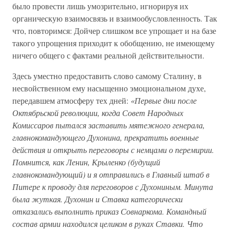
было провести лишь умозрительно, игнорируя их
органическую взаимосвязь и взаимообусловленность. Так
что, повторимся: Дойчер слишком все упрощает и на базе
такого упрощения приходит к обобщению, не имеющему
ничего общего с фактами реальной действительности.
Здесь уместно предоставить слово самому Сталину, в
несвойственном ему насыщенно эмоциональном духе,
передавшем атмосферу тех дней:
«Первые дни после
Октябрьской революции, когда Совет Народных
Комиссаров пытался заставить мятежного генерала,
главнокомандующего Духонина, прекратить военные
действия и открыть переговоры с немцами о перемирии.
Помнится, как Ленин, Крыленко (будущий
главнокомандующий) и я отправились в Главный штаб в
Питере к проводу для переговоров с Духониным. Минута
была жуткая. Духонин и Ставка категорически
отказались выполнить приказ Совнаркома. Командный
состав армии находился целиком в руках Ставки. Что