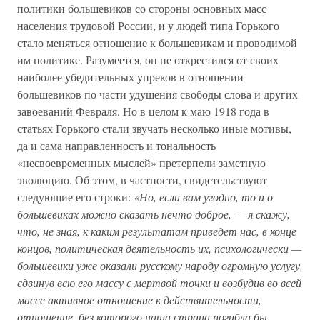
политики большевиков со стороны основных масс
населения трудовой России, и у людей типа Горького
стало меняться отношение к большевикам и проводимой
им политике. Разумеется, он не открестился от своих
наиболее убедительных упреков в отношении
большевиков по части удушения свободы слова и других
завоеваний Февраля. Но в целом к маю 1918 года в
статьях Горького стали звучать несколько иные мотивы,
да и сама направленность и тональность
«несвоевременных мыслей» претерпели заметную
эволюцию. Об этом, в частности, свидетельствуют
следующие его строки:
«Но, если вам угодно, то и о
большевиках можно сказать нечто доброе, — я скажу,
что, не зная, к каким результатам приведет нас, в конце
концов, политическая деятельность их, психологически —
большевики уже оказали русскому народу огромную услугу,
сдвинув всю его массу с мертвой точки и возбудив во всей
массе активное отношение к действительности,
отношение, без которого наша страна погибла бы.