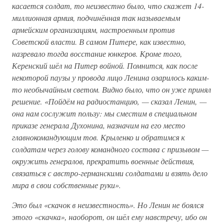
касается солдат, то неизвестно было, что скажет 14-
миллионная армия, подчинённая так называемым
армейским организациям, настроенным против
Советской власти. В самом Питере, как известно,
назревало тогда восстание юнкеров. Кроме того,
Керенский шёл на Питер войной. Помнится, как после
некоторой паузы у провода лицо Ленина озарилось каким-
то необычайным светом. Видно было, что он уже принял
решение. «Пойдём на радиостанцию, — сказал Ленин, —
она нам сослужит пользу: мы сместим в специальном
приказе генерала Духонина, назначим на его место
главнокомандующим тов. Крыленко и обратимся к
солдатам через голову командного состава с призывом —
окружить генералов, прекратить военные действия,
связаться с австро-германскими солдатами и взять дело
мира в свои собственные руки».
Это был «скачок в неизвестность». Но Ленин не боялся
этого «скачка», наоборот, он шёл ему навстречу, ибо он