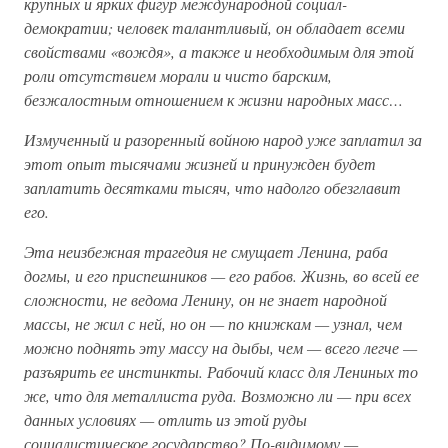
крупных и ярких фигур международной социал-
демократии; человек талантливый, он обладает всеми
свойствами «вождя», а также и необходимым для этой
роли отсутствием морали и чисто барским,
безжалостным отношением к жизни народных масс…
Измученный и разоренный войною народ уже заплатил за
этот опыт тысячами жизней и принужден будет
заплатить десятками тысяч, что надолго обезглавит
его.
Эта неизбежная трагедия не смущает Ленина, раба
догмы, и его приспешников — его рабов. Жизнь, во всей ее
сложности, не ведома Ленину, он не знает народной
массы, не жил с ней, но он — по книжкам — узнал, чем
можно поднять эту массу на дыбы, чем — всего легче —
разъярить ее инстинкты. Рабочий класс для Лениных то
же, что для металлиста руда. Возможно ли — при всех
данных условиях — отлить из этой руды
социалистическое государство? По-видимому —