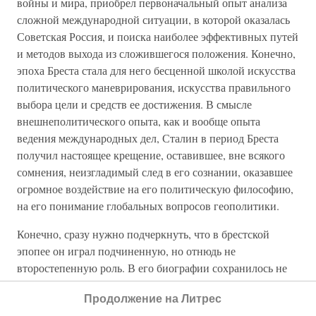
войны и мира, приобрел первоначальный опыт анализа
сложной международной ситуации, в которой оказалась
Советская Россия, и поиска наиболее эффективных путей
и методов выхода из сложившегося положения. Конечно,
эпоха Бреста стала для него бесценной школой искусства
политического маневрирования, искусства правильного
выбора цели и средств ее достижения. В смысле
внешнеполитического опыта, как и вообще опыта
ведения международных дел, Сталин в период Бреста
получил настоящее крещение, оставившее, вне всякого
сомнения, неизгладимый след в его сознании, оказавшее
огромное воздействие на его политическую философию,
на его понимание глобальных вопросов геополитики.
Конечно, сразу нужно подчеркнуть, что в брестской
эпопее он играл подчиненную, но отнюдь не
второстепенную роль. В его биографии сохранилось не
так уж много документов и материалов, достаточно
Продолжение на Литрес
объективно и широко раскрывающих его роль во всей