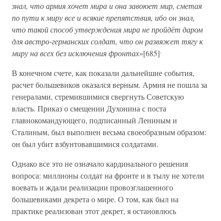
знал, что армия хочет мира и она завоюет мир, сметая
по пути к миру все и всякие препятствия, ибо он знал,
что такой способ утверждения мира не пройдёт даром
для австро-германских солдат, что он развяжет тягу к
.
миру на всех без исключения фронтах»
[685]
В конечном счете, как показали дальнейшие события,
расчет большевиков оказался верным. Армия не пошла за
генералами, стремившимися свергнуть Советскую
власть. Приказ о смещении Духонина с поста
главнокомандующего, подписанный Лениным и
Сталиным, был выполнен весьма своеобразным образом:
он был убит взбунтовавшимися солдатами.
Однако все это не означало кардинального решения
вопроса: миллионы солдат на фронте и в тылу не хотели
воевать и ждали реализации провозглашенного
большевиками декрета о мире. О том, как был на
практике реализован этот декрет, я остановлюсь