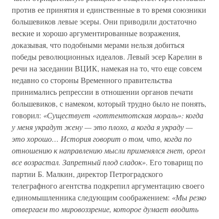
против ее принятия и единственные в то время союзники
большевиков левые эсеры. Они приводили достаточно
веские и хорошо аргументированные возражения,
доказывая, что подобными мерами нельзя добиться
победы революционных идеалов. Левый эсер Карелин в
речи на заседании ВЦИК, намекая на то, что еще совсем
недавно со стороны Временного правительства
принимались репрессии в отношении органов печати
большевиков, с намеком, который трудно было не понять,
говорил:
«Существует «готтентотская мораль»: когда
у меня украдут жену — это плохо, а когда я украду —
это хорошо… История говорит о том, что, когда по
отношению к направлению мысли применялся гнет, ореол
все возрастал. Запретный плод сладок»
. Его товарищ по
партии Б. Малкин, директор Петроградского
телеграфного агентства подкрепил аргументацию своего
единомышленника следующим соображением:
«Мы резко
отвергаем то мировоззрение, которое думает вводить