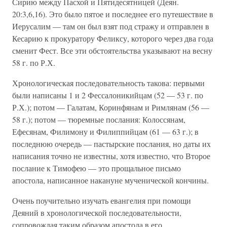
Сирию между Пасхой и Пятидесятницей (Деян.
20:3,6,16). Это было пятое и последнее его путешествие в
Иерусалим — там он был взят под стражу и отправлен в
Кесарию к прокуратору Феликсу, которого через два года
сменит Фест. Все эти обстоятельства указывают на весну
58 г. по Р.Х.
Хронологическая последовательность такова: первыми
были написаны 1 и 2 Фессалоникийцам (52 — 53 г. по
Р.Х.); потом — Галатам, Коринфянам и Римлянам (56 —
58 г.); потом — тюремные послания: Колоссянам,
Ефесянам, Филимону и Филиппийцам (61 — 63 г.); в
последнюю очередь — пастырские послания, но даты их
написания точно не известны, хотя известно, что Второе
послание к Тимофею — это прощальное письмо
апостола, написанное накануне мученической кончины.
Очень поучительно изучать евангелия при помощи
Деяний в хронологической последовательности,
сопровождая таким образом апостола в его