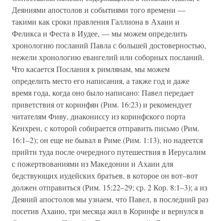
Деяниями апостолов и событиями того времени —
такими как сроки правления Галлиона в Ахаии и
Феликса и Феста в Иудее, — мы можем определить
хронологию посланий Павла с большей достоверностью,
нежели хронологию евангелий или соборных посланий.
Что касается Послания к римлянам, мы можем
определить место его написания, а также год и даже
время года, когда оно было написано: Павел передает
приветствия от коринфян (Рим. 16:23) и рекомендует
читателям Фиву, диакониссу из коринфского порта
Кенхреи, с которой собирается отправить письмо (Рим.
16:1–2); он еще не бывал в Риме (Рим. 1:13), но надеется
прийти туда после очередного путешествия в Иерусалим
с пожертвованиями из Македонии и Ахаии для
бедствующих иудейских братьев, в которое он вот–вот
должен отправиться (Рим. 15:22–29; ср. 2 Кор. 8:1–3); а из
Деяний апостолов мы узнаем, что Павел, в последний раз
посетив Ахаию, три месяца жил в Коринфе и вернулся в