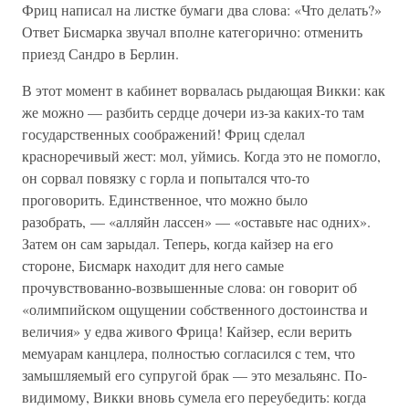
Фриц написал на листке бумаги два слова: «Что делать?»
Ответ Бисмарка звучал вполне категорично: отменить
приезд Сандро в Берлин.
В этот момент в кабинет ворвалась рыдающая Викки: как
же можно — разбить сердце дочери из-за каких-то там
государственных соображений! Фриц сделал
красноречивый жест: мол, уймись. Когда это не помогло,
он сорвал повязку с горла и попытался что-то
проговорить. Единственное, что можно было
разобрать, — «алляйн лассен» — «оставьте нас одних».
Затем он сам зарыдал. Теперь, когда кайзер на его
стороне, Бисмарк находит для него самые
прочувствованно-возвышенные слова: он говорит об
«олимпийском ощущении собственного достоинства и
величия» у едва живого Фрица! Кайзер, если верить
мемуарам канцлера, полностью согласился с тем, что
замышляемый его супругой брак — это мезальянс. По-
видимому, Викки вновь сумела его переубедить: когда