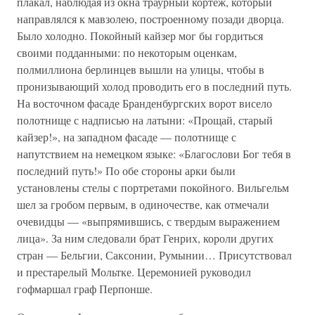
плакал, наблюдая из окна траурный кортеж, который
направлялся к мавзолею, построенному позади дворца.
Было холодно. Покойный кайзер мог бы гордиться
своими подданными: по некоторым оценкам,
полмиллиона берлинцев вышли на улицы, чтобы в
пронизывающий холод проводить его в последний путь.
На восточном фасаде Бранденбургских ворот висело
полотнище с надписью на латыни: «Прощай, старый
кайзер!», на западном фасаде — полотнище с
напутствием на немецком языке: «Благослови Бог тебя в
последний путь!» По обе стороны арки были
установлены стелы с портретами покойного. Вильгельм
шел за гробом первым, в одиночестве, как отмечали
очевидцы — «выпрямившись, с твердым выражением
лица». За ним следовали брат Генрих, короли других
стран — Бельгии, Саксонии, Румынии… Присутствовал
и престарелый Мольтке. Церемонией руководил
гофмаршал граф Перпонше.