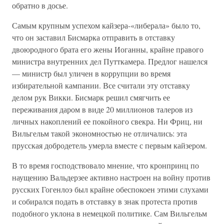
обратно в досье.
Самым крупным успехом кайзера-«либерала» было то,
что он заставил Бисмарка отправить в отставку
двоюродного брата его жены Иоганны, крайне правого
министра внутренних дел Путткамера. Предлог нашелся
— министр был уличен в коррупции во время
избирательной кампании. Все считали эту отставку
делом рук Викки. Бисмарк решил смягчить ее
переживания даром в виде 20 миллионов талеров из
личных накоплений ее покойного свекра. Ни Фриц, ни
Вильгельм такой экономностью не отличались: эта
прусская добродетель умерла вместе с первым кайзером.
В то время господствовало мнение, что кронпринц по
наущению Вальдерзее активно настроен на войну против
русских Гогенлоэ был крайне обеспокоен этими слухами
и собирался подать в отставку в знак протеста против
подобного уклона в немецкой политике. Сам Вильгельм