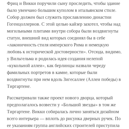
Фриц и Викки поручили сыну проследить, чтобы здание
было увенчано большим куполом в итальянском стиле.
Собор должен был служить прославлению династии
Гогенцоллернов. С этой целью кайзер захотел, чтобы над
могильными плитами внутри собора были воздвигнуты
статуи, внешний вид которых соединял бы в себе
«лаконичность стиля имперского Рима и немецкую
любовь к исторической достоверности». Отсюда, видимо,
у Вильгельма и родилась идея создания нелепой
«кукольной аллеи», как берлинцы назвали череду
фамильных портретов в камне, которые были
воздвигнуты при нем вдоль Зигесаллее (Аллеи победы) в
Тиргартене.
Рассматривали также проект нового дворца, который
предполагалось возвести у «Большой звезды» в том же
Тиргартене. Викки собиралась лично заняться дизайном
всего интерьера — вплоть до рисунка дверных ручек. По
ее указаниям группа английских строителей приступила