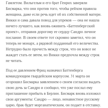
Гамлетом. Вильгельм и его брат Генрих заверяли
Бисмарка, что они против того, чтобы рейхом правила
женщина, даже если речь идет об их собственной матери.
Викки и сама давала повод для упреков — она не нашла
ничего лучшего, как вновь оживить «Баттенбергский
проект», отправив дорогому ее сердцу Сандро личное
послание. В своем ответе тот скромно заметил, что он
теперь не монарх, а рядовой подданный его величества.
Нетрудно было прочесть между строк, что он вовсе не
жаждет стать ее зятем, но Викки предпочла между строк
не читать.
Под ее давлением Фриц назначил Баттенберга
командующим гвардейским корпусом. 31 марта он
огорошил Бисмарка заявлением о своем согласии выдать
свою дочь за Сандро и сообщил, что уже послал ему
приглашение прибыть в Берлин. Бисмарк вновь изложил
свои аргументы: Сандро — лицо, ненавистное русскому
царю, брак будет морганатическим, он подает в отставку.