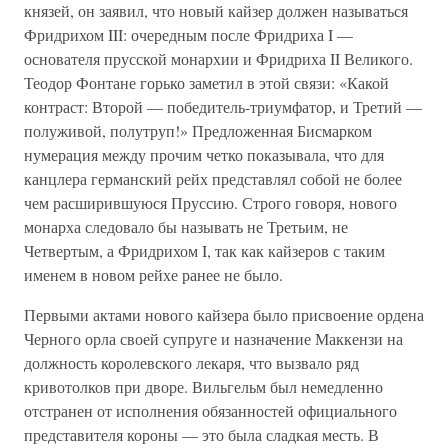
князей, он заявил, что новый кайзер должен называться
Фридрихом III: очередным после Фридриха I —
основателя прусской монархии и Фридриха II Великого.
Теодор Фонтане горько заметил в этой связи: «Какой
контраст: Второй — победитель-триумфатор, и Третий —
полуживой, полутруп!» Предложенная Бисмарком
нумерация между прочим четко показывала, что для
канцлера германский рейх представлял собой не более
чем расширившуюся Пруссию. Строго говоря, нового
монарха следовало бы называть не Третьим, не
Четвертым, а Фридрихом I, так как кайзеров с таким
именем в новом рейхе ранее не было.
Первыми актами нового кайзера было присвоение ордена
Черного орла своей супруге и назначение Маккензи на
должность королевского лекаря, что вызвало ряд
кривотолков при дворе. Вильгельм был немедленно
отстранен от исполнения обязанностей официального
представителя короны — это была сладкая месть. В