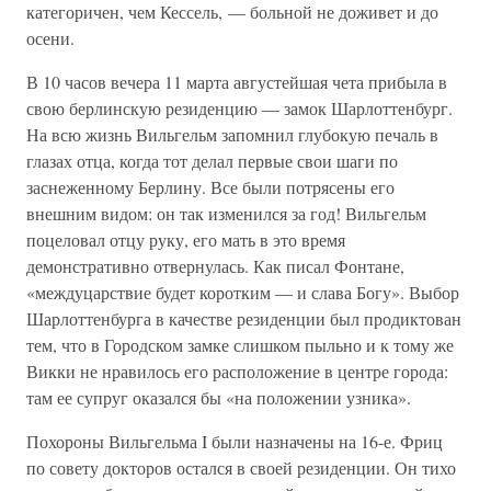
категоричен, чем Кессель, — больной не доживет и до
осени.
В 10 часов вечера 11 марта августейшая чета прибыла в
свою берлинскую резиденцию — замок Шарлоттенбург.
На всю жизнь Вильгельм запомнил глубокую печаль в
глазах отца, когда тот делал первые свои шаги по
заснеженному Берлину. Все были потрясены его
внешним видом: он так изменился за год! Вильгельм
поцеловал отцу руку, его мать в это время
демонстративно отвернулась. Как писал Фонтане,
«междуцарствие будет коротким — и слава Богу». Выбор
Шарлоттенбурга в качестве резиденции был продиктован
тем, что в Городском замке слишком пыльно и к тому же
Викки не нравилось его расположение в центре города:
там ее супруг оказался бы «на положении узника».
Похороны Вильгельма I были назначены на 16-е. Фриц
по совету докторов остался в своей резиденции. Он тихо