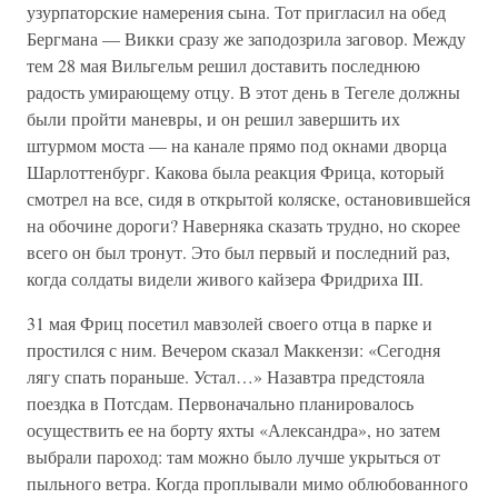
узурпаторские намерения сына. Тот пригласил на обед
Бергмана — Викки сразу же заподозрила заговор. Между
тем 28 мая Вильгельм решил доставить последнюю
радость умирающему отцу. В этот день в Тегеле должны
были пройти маневры, и он решил завершить их
штурмом моста — на канале прямо под окнами дворца
Шарлоттенбург. Какова была реакция Фрица, который
смотрел на все, сидя в открытой коляске, остановившейся
на обочине дороги? Наверняка сказать трудно, но скорее
всего он был тронут. Это был первый и последний раз,
когда солдаты видели живого кайзера Фридриха III.
31 мая Фриц посетил мавзолей своего отца в парке и
простился с ним. Вечером сказал Маккензи: «Сегодня
лягу спать пораньше. Устал…» Назавтра предстояла
поездка в Потсдам. Первоначально планировалось
осуществить ее на борту яхты «Александра», но затем
выбрали пароход: там можно было лучше укрыться от
пыльного ветра. Когда проплывали мимо облюбованного