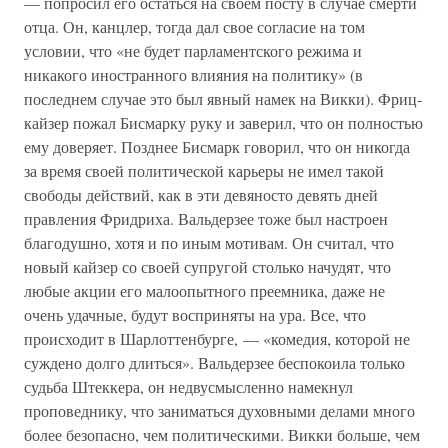
— попросил его остаться на своем посту в случае смерти
отца. Он, канцлер, тогда дал свое согласие на том
условии, что «не будет парламентского режима и
никакого иностранного влияния на политику» (в
последнем случае это был явный намек на Викки). Фриц-
кайзер пожал Бисмарку руку и заверил, что он полностью
ему доверяет. Позднее Бисмарк говорил, что он никогда
за время своей политической карьеры не имел такой
свободы действий, как в эти девяносто девять дней
правления Фридриха. Вальдерзее тоже был настроен
благодушно, хотя и по иным мотивам. Он считал, что
новый кайзер со своей супругой столько начудят, что
любые акции его малоопытного преемника, даже не
очень удачные, будут восприняты на ура. Все, что
происходит в Шарлоттенбурге, — «комедия, которой не
суждено долго длиться». Вальдерзее беспокоила только
судьба Штеккера, он недвусмысленно намекнул
проповеднику, что заниматься духовными делами много
более безопасно, чем политическими. Викки больше, чем