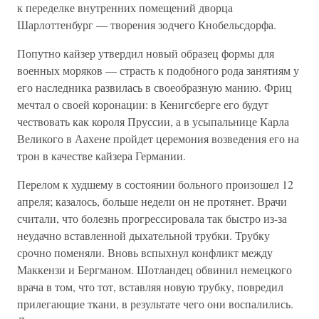
к переделке внутренних помещений дворца
Шарлоттенбург — творения зодчего Кнобельсдорфа.
Попутно кайзер утвердил новый образец формы для
военных моряков — страсть к подобного рода занятиям у
его наследника развилась в своеобразную манию. Фриц
мечтал о своей коронации: в Кенигсберге его будут
чествовать как короля Пруссии, а в усыпальнице Карла
Великого в Аахене пройдет церемония возведения его на
трон в качестве кайзера Германии.
Перелом к худшему в состоянии больного произошел 12
апреля; казалось, больше недели он не протянет. Врачи
считали, что болезнь прогрессировала так быстро из-за
неудачно вставленной дыхательной трубки. Трубку
срочно поменяли. Вновь вспыхнул конфликт между
Маккензи и Бергманом. Шотландец обвинил немецкого
врача в том, что тот, вставляя новую трубку, повредил
прилегающие ткани, в результате чего они воспалились.