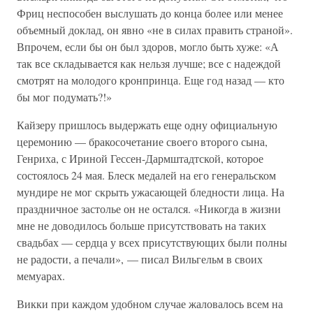
Фриц неспособен выслушать до конца более или менее
объемный доклад, он явно «не в силах править страной».
Впрочем, если бы он был здоров, могло быть хуже: «А
так все складывается как нельзя лучше; все с надеждой
смотрят на молодого кронпринца. Еще год назад — кто
бы мог подумать?!»
Кайзеру пришлось выдержать еще одну официальную
церемонию — бракосочетание своего второго сына,
Генриха, с Ириной Гессен-Дармштадтской, которое
состоялось 24 мая. Блеск медалей на его генеральском
мундире не мог скрыть ужасающей бледности лица. На
праздничное застолье он не остался. «Никогда в жизни
мне не доводилось больше присутствовать на таких
свадьбах — сердца у всех присутствующих были полны
не радости, а печали», — писал Вильгельм в своих
мемуарах.
Викки при каждом удобном случае жаловалось всем на