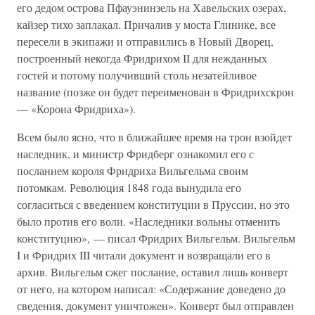
его дедом острова Пфауэнинзель на Хавельских озерах,
кайзер тихо заплакал. Причалив у моста Глинике, все
пересели в экипажи и отправились в Новый Дворец,
построенный некогда Фридрихом II для нежданных
гостей и потому получивший столь незатейливое
название (позже он будет переименован в Фридрихскрон
— «Корона Фридриха»).
Всем было ясно, что в ближайшее время на трон взойдет
наследник, и министр Фридберг ознакомил его с
посланием короля Фридриха Вильгельма своим
потомкам. Революция 1848 года вынудила его
согласиться с введением конституции в Пруссии, но это
было против его воли. «Наследники вольны отменить
конституцию», — писал Фридрих Вильгельм. Вильгельм
I и Фридрих III читали документ и возвращали его в
архив. Вильгельм сжег послание, оставил лишь конверт
от него, на котором написал: «Содержание доведено до
сведения, документ уничтожен». Конверт был отправлен