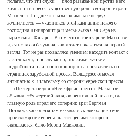
полагал, что эти слухи — плод развязанной против него
кампании в прессе, существенную роль в которой играет
Маккензи. Позднее он называл имена еще двух
журналистов — участников этой кампании: некоего
господина Шнидровитца и месье Жака Сен-Сера из
парижской «Фигаро». В том, что касается роли Маккензи,
идея не такая безумная, как может показаться на первый
взгляд. Тот не раз похвалялся умением находить контакт с
газетчиками, и не случайно, что самые жуткие
подробности о личности кронпринца проявлялись на
страницах зарубежной прессы. Вальдерзее отмечал
антипатию к Вильгельму со стороны еврейской прессы
— «Пестер ллойд» и «Нейе фрейе прессе». Маккензи
объявил себя жертвой нападок рептильной печати, где
главную роль играл его соперник врач Бергман.
Шотландского врача там называли скрывающим свое
происхождение евреем, настоящее имя которого,
оказывается, было Мориц Марковиц.