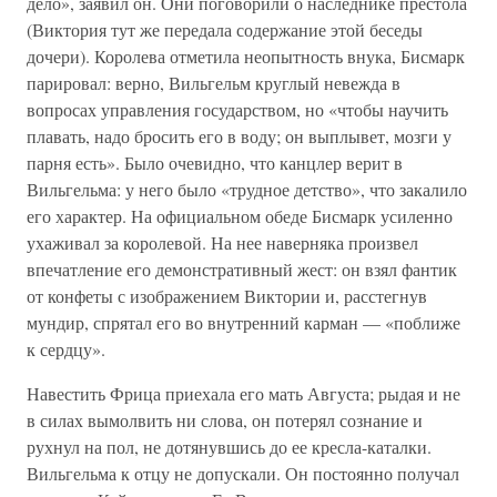
дело», заявил он. Они поговорили о наследнике престола
(Виктория тут же передала содержание этой беседы
дочери). Королева отметила неопытность внука, Бисмарк
парировал: верно, Вильгельм круглый невежда в
вопросах управления государством, но «чтобы научить
плавать, надо бросить его в воду; он выплывет, мозги у
парня есть». Было очевидно, что канцлер верит в
Вильгельма: у него было «трудное детство», что закалило
его характер. На официальном обеде Бисмарк усиленно
ухаживал за королевой. На нее наверняка произвел
впечатление его демонстративный жест: он взял фантик
от конфеты с изображением Виктории и, расстегнув
мундир, спрятал его во внутренний карман — «поближе
к сердцу».
Навестить Фрица приехала его мать Августа; рыдая и не
в силах вымолвить ни слова, он потерял сознание и
рухнул на пол, не дотянувшись до ее кресла-каталки.
Вильгельма к отцу не допускали. Он постоянно получал