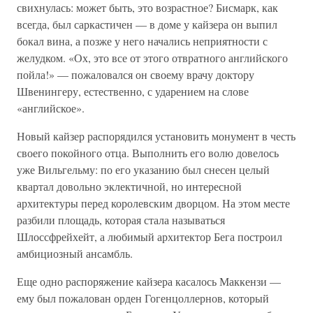
свихнулась: может быть, это возрастное? Бисмарк, как
всегда, был саркастичен — в доме у кайзера он выпил
бокал вина, а позже у него начались неприятности с
желудком. «Ох, это все от этого отвратного английского
пойла!» — пожаловался он своему врачу доктору
Швенингеру, естественно, с ударением на слове
«английское».
Новый кайзер распорядился установить монумент в честь
своего покойного отца. Выполнить его волю довелось
уже Вильгельму: по его указанию был снесен целый
квартал довольно эклектичной, но интересной
архитектуры перед королевским дворцом. На этом месте
разбили площадь, которая стала называться
Шлоссфрейхейт, а любимый архитектор Бега построил
амбициозный ансамбль.
Еще одно распоряжение кайзера касалось Маккензи —
ему был пожалован орден Гогенцоллернов, который