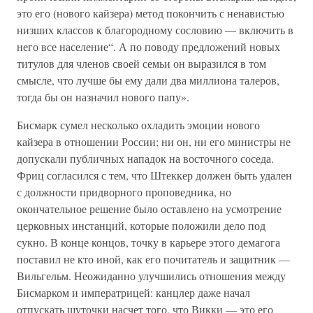
это его (нового кайзера) метод покончить с ненавистью
низших классов к благородному сословию — включить в
него все население“. А по поводу предложений новых
титулов для членов своей семьи он выразился в том
смысле, что лучше бы ему дали два миллиона талеров,
тогда бы он назначил нового папу».
Бисмарк сумел несколько охладить эмоции нового
кайзера в отношении России; ни он, ни его министры не
допускали публичных нападок на восточного соседа.
Фриц согласился с тем, что Штеккер должен быть удален
с должности придворного проповедника, но
окончательное решение было оставлено на усмотрение
церковных инстанций, которые положили дело под
сукно. В конце концов, точку в карьере этого демагога
поставил не кто иной, как его почитатель и защитник —
Вильгельм. Неожиданно улучшились отношения между
Бисмарком и императрицей: канцлер даже начал
отпускать шуточки насчет того, что Викки — это его