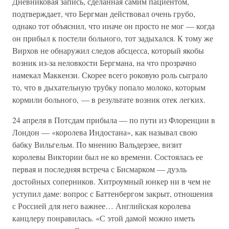
Дневниковая запись, сделанная самим пациентом,
подтверждает, что Бергман действовал очень грубо,
однако тот объяснил, что иначе он просто не мог — когда
он прибыл к постели больного, тот задыхался. К тому же
Вирхов не обнаружил следов абсцесса, который якобы
возник из-за неловкости Бергмана, на что прозрачно
намекал Маккензи. Скорее всего роковую роль сыграло
то, что в дыхательную трубку попало молоко, которым
кормили больного, — в результате возник отек легких.
24 апреля в Потсдам прибыла — по пути из Флоренции в
Лондон — «королева Индостана», как называл свою
бабку Вильгельм. По мнению Вальдерзее, визит
королевы Виктории был не ко времени. Состоялась ее
первая и последняя встреча с Бисмарком — дуэль
достойных соперников. Хитроумный юнкер ни в чем не
уступил даме: вопрос с Баттенбергом закрыт, отношения
с Россией для него важнее… Английская королева
канцлеру понравилась. «С этой дамой можно иметь