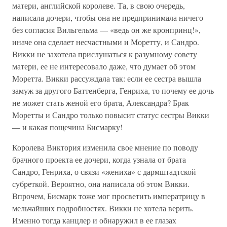
матери, английской королеве. Та, в свою очередь,
написала дочери, чтобы она не предпринимала ничего
без согласия Вильгельма — «ведь он же кронпринц!»,
иначе она сделает несчастными и Моретту, и Сандро.
Викки не захотела прислушаться к разумному совету
матери, ее не интересовало даже, что думает об этом
Моретта. Викки рассуждала так: если ее сестра вышла
замуж за другого Баттенберга, Генриха, то почему ее дочь
не может стать женой его брата, Александра? Брак
Моретты и Сандро только повысит статус сестры Викки
— и какая пощечина Бисмарку!
Королева Виктория изменила свое мнение по поводу
брачного проекта ее дочери, когда узнала от брата
Сандро, Генриха, о связи «жениха» с дармштадтской
субреткой. Вероятно, она написала об этом Викки.
Впрочем, Бисмарк тоже мог просветить императрицу в
мельчайших подробностях. Викки не хотела верить.
Именно тогда канцлер и обнаружил в ее глазах