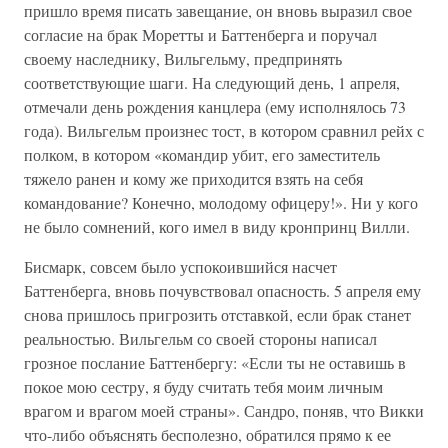
пришло время писать завещание, он вновь выразил свое
согласие на брак Моретты и Баттенберга и поручал
своему наследнику, Вильгельму, предпринять
соответствующие шаги. На следующий день, 1 апреля,
отмечали день рождения канцлера (ему исполнялось 73
года). Вильгельм произнес тост, в котором сравнил рейх с
полком, в котором «командир убит, его заместитель
тяжело ранен и кому же приходится взять на себя
командование? Конечно, молодому офицеру!». Ни у кого
не было сомнений, кого имел в виду кронпринц Вилли.
Бисмарк, совсем было успокоившийся насчет
Баттенберга, вновь почувствовал опасность. 5 апреля ему
снова пришлось пригрозить отставкой, если брак станет
реальностью. Вильгельм со своей стороны написал
грозное послание Баттенбергу: «Если ты не оставишь в
покое мою сестру, я буду считать тебя моим личным
врагом и врагом моей страны». Сандро, поняв, что Викки
что-либо объяснять бесполезно, обратился прямо к ее