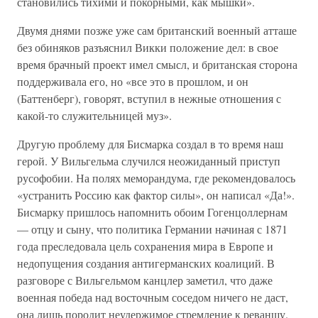
становились тихими и покорными, как мышки».
Двумя днями позже уже сам британский военный атташе
без обиняков разъяснил Викки положение дел: в свое
время брачный проект имел смысл, и британская сторона
поддерживала его, но «все это в прошлом, и он
(Баттенберг), говорят, вступил в нежные отношения с
какой-то служительницей муз».
Другую проблему для Бисмарка создал в то время наш
герой. У Вильгельма случился неожиданный приступ
русофобии. На полях меморандума, где рекомендовалось
«устранить Россию как фактор силы», он написал «Да!».
Бисмарку пришлось напомнить обоим Гогенцоллернам
— отцу и сыну, что политика Германии начиная с 1871
года преследовала цель сохранения мира в Европе и
недопущения создания антигерманских коалиций. В
разговоре с Вильгельмом канцлер заметил, что даже
военная победа над восточным соседом ничего не даст,
она лишь породит неудержимое стремление к реваншу.