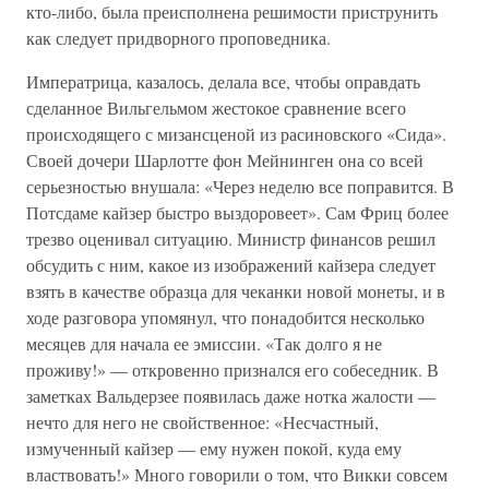
кто-либо, была преисполнена решимости приструнить
как следует придворного проповедника.
Императрица, казалось, делала все, чтобы оправдать
сделанное Вильгельмом жестокое сравнение всего
происходящего с мизансценой из расиновского «Сида».
Своей дочери Шарлотте фон Мейнинген она со всей
серьезностью внушала: «Через неделю все поправится. В
Потсдаме кайзер быстро выздоровеет». Сам Фриц более
трезво оценивал ситуацию. Министр финансов решил
обсудить с ним, какое из изображений кайзера следует
взять в качестве образца для чеканки новой монеты, и в
ходе разговора упомянул, что понадобится несколько
месяцев для начала ее эмиссии. «Так долго я не
проживу!» — откровенно признался его собеседник. В
заметках Вальдерзее появилась даже нотка жалости —
нечто для него не свойственное: «Несчастный,
измученный кайзер — ему нужен покой, куда ему
властвовать!» Много говорили о том, что Викки совсем