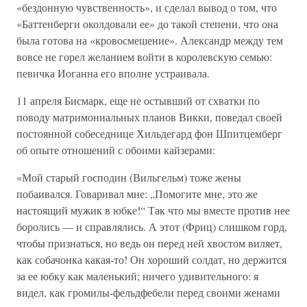
«бездонную чувственность», и сделал вывод о том, что
«Баттенберги околдовали ее» до такой степени, что она
была готова на «кровосмешение». Александр между тем
вовсе не горел желанием войти в королевскую семью:
певичка Иоганна его вполне устраивала.
11 апреля Бисмарк, еще не остывший от схватки по
поводу матримониальных планов Викки, поведал своей
постоянной собеседнице Хильдегард фон Шпитцемберг
об опыте отношений с обоими кайзерами:
«Мой старый господин (Вильгельм) тоже жены
побаивался. Говаривал мне: „Помогите мне, это же
настоящий мужик в юбке!“ Так что мы вместе против нее
боролись — и справлялись. А этот (Фриц) слишком горд,
чтобы признаться, но ведь он перед ней хвостом виляет,
как собачонка какая-то! Он хороший солдат, но держится
за ее юбку как маленький; ничего удивительного: я
видел, как громилы-фельдфебели перед своими женами