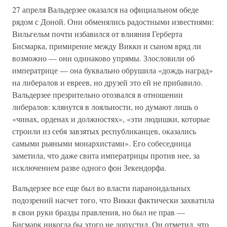
27 апреля Вальдерзее оказался на официальном обеде
рядом с Доной. Они обменялись радостными известиями:
Вильгельм почти избавился от влияния Герберта
Бисмарка, примирение между Викки и сыном вряд ли
возможно — они одинаково упрямы. Злословили об
императрице — она буквально обрушила «дождь наград»
на либералов и евреев, но друзей это ей не прибавило.
Вальдерзее презрительно отозвался в отношении
либералов: клянутся в лояльности, но думают лишь о
«чинах, орденах и должностях», «эти людишки, которые
строили из себя завзятых республиканцев, оказались
самыми рьяными монархистами». Его собеседница
заметила, что даже свита императрицы против нее, за
исключением разве одного фон Зекендорфа.
Вальдерзее все еще был во власти параноидальных
подозрений насчет того, что Викки фактически захватила
в свои руки бразды правления, но был не прав —
Бисмарк никогда бы этого не допустил. Он отметил, что