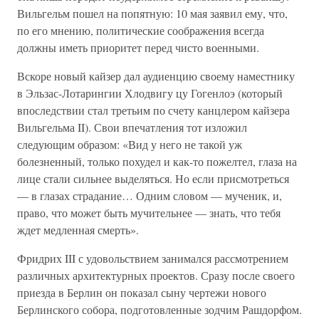
Вильгельм пошел на попятную: 10 мая заявил ему, что,
по его мнению, политические соображения всегда
должны иметь приоритет перед чисто военными.
Вскоре новый кайзер дал аудиенцию своему наместнику
в Эльзас-Лотарингии Хлодвигу цу Гогенлоэ (который
впоследствии стал третьим по счету канцлером кайзера
Вильгельма II). Свои впечатления тот изложил
следующим образом: «Вид у него не такой уж
болезненный, только похудел и как-то пожелтел, глаза на
лице стали сильнее выделяться. Но если присмотреться
— в глазах страдание… Одним словом — мученик, и,
право, что может быть мучительнее — знать, что тебя
ждет медленная смерть».
Фридрих III с удовольствием занимался рассмотрением
различных архитектурных проектов. Сразу после своего
приезда в Берлин он показал сыну чертежи нового
Берлинского собора, подготовленные зодчим Рашдорфом.