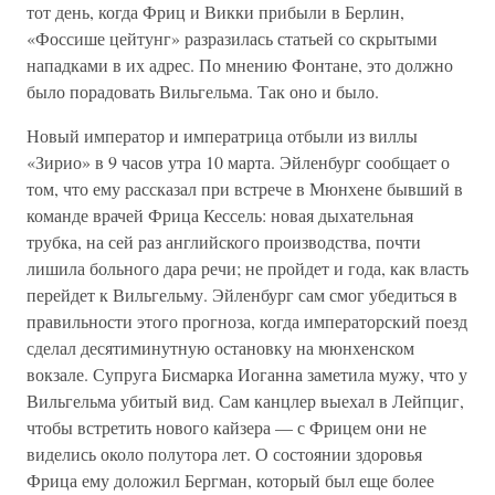
тот день, когда Фриц и Викки прибыли в Берлин,
«Фоссише цейтунг» разразилась статьей со скрытыми
нападками в их адрес. По мнению Фонтане, это должно
было порадовать Вильгельма. Так оно и было.
Новый император и императрица отбыли из виллы
«Зирио» в 9 часов утра 10 марта. Эйленбург сообщает о
том, что ему рассказал при встрече в Мюнхене бывший в
команде врачей Фрица Кессель: новая дыхательная
трубка, на сей раз английского производства, почти
лишила больного дара речи; не пройдет и года, как власть
перейдет к Вильгельму. Эйленбург сам смог убедиться в
правильности этого прогноза, когда императорский поезд
сделал десятиминутную остановку на мюнхенском
вокзале. Супруга Бисмарка Иоганна заметила мужу, что у
Вильгельма убитый вид. Сам канцлер выехал в Лейпциг,
чтобы встретить нового кайзера — с Фрицем они не
виделись около полутора лет. О состоянии здоровья
Фрица ему доложил Бергман, который был еще более