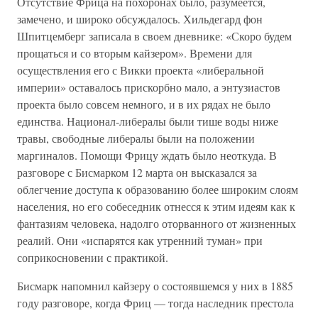
Отсутствие Фрица на похоронах было, разумеется,
замечено, и широко обсуждалось. Хильдегард фон
Шпитцемберг записала в своем дневнике: «Скоро будем
прощаться и со вторым кайзером». Времени для
осуществления его с Викки проекта «либеральной
империи» оставалось прискорбно мало, а энтузиастов
проекта было совсем немного, и в их рядах не было
единства. Национал-либералы были тише воды ниже
травы, свободные либералы были на положении
маргиналов. Помощи Фрицу ждать было неоткуда. В
разговоре с Бисмарком 12 марта он высказался за
облегчение доступа к образованию более широким слоям
населения, но его собеседник отнесся к этим идеям как к
фантазиям человека, надолго оторванного от жизненных
реалий. Они «испарятся как утренний туман» при
соприкосновении с практикой.
Бисмарк напомнил кайзеру о состоявшемся у них в 1885
году разговоре, когда Фриц — тогда наследник престола