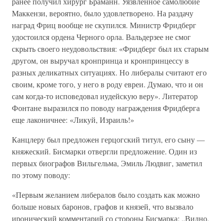
ранее получил хирург Браманн. Уязвленное самолюбие
Маккензи, вероятно, было удовлетворено. На раздачу
наград Фриц вообще не скупился. Министр Фридберг
удостоился ордена Черного орла. Вальдерзее не смог
скрыть своего неудовольствия: «Фридберг был их старым
другом, он выручал кронпринца и кронпринцессу в
разных деликатных ситуациях. Но либералы считают его
своим, кроме того, у него в роду евреи. Думаю, что и он
сам когда-то исповедовал иудейскую веру». Литератор
Фонтане выразился по поводу награждения Фридберга
еще лаконичнее: «Ликуй, Израиль!»
Канцлеру был предложен герцогский титул, его сыну —
княжеский. Бисмарки отвергли предложение. Один из
первых биографов Вильгельма, Эмиль Людвиг, заметил
по этому поводу:
«Первым желанием либералов было создать как можно
больше новых баронов, графов и князей, что вызвало
иронический комментарий со стороны Бисмарка: „Видно,