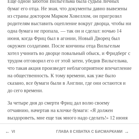
Еще одной заботой Вильгельма была судьба личных
бумаг его отца. Не зная, что документы давно вывезены
из страны доктором Марком Ховеллом, он пригрозил
родителям выставить оцепление вокруг дворца, чтобы ни
одна бумага не пропала, — так он и сделал: ночью 14
июня, когда Фриц был в агонии, Новый Дворец был
окружен солдатами. После кончины отца Вильгельм
хотел учинить во дворце повальный обыск, и Фридберг с
трудом отговорил его от этой затеи, убедив Вильгельма,
что такая акция произведет неблагоприятное впечатление
на общественность. К тому времени, как уже было
сказано, все бумаги были в Англии, где они остаются и
до сего времени.
За четыре дня до смерти Фриц дал волю своему
отчаянию, начертав на клочке бумаги: «Я должен
выздороветь, мне еще так много надо сделать!» 12 июня
он смог найти в себе силы, чтобы во всех королевских
←
→
регалиях приветствовать прибывшего с визитом короля
VI
ГЛАВА 8 СХВАТКА С БИСМАРКАМИ