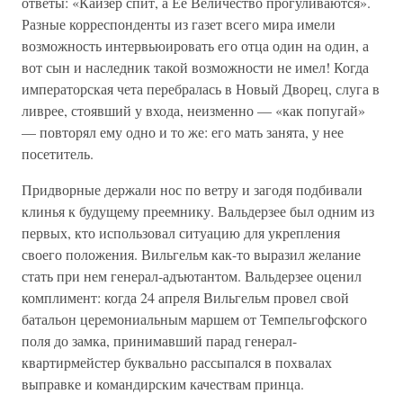
ответы: «Кайзер спит, а Ее Величество прогуливаются».
Разные корреспонденты из газет всего мира имели
возможность интервьюировать его отца один на один, а
вот сын и наследник такой возможности не имел! Когда
императорская чета перебралась в Новый Дворец, слуга в
ливрее, стоявший у входа, неизменно — «как попугай»
— повторял ему одно и то же: его мать занята, у нее
посетитель.
Придворные держали нос по ветру и загодя подбивали
клинья к будущему преемнику. Вальдерзее был одним из
первых, кто использовал ситуацию для укрепления
своего положения. Вильгельм как-то выразил желание
стать при нем генерал-адъютантом. Вальдерзее оценил
комплимент: когда 24 апреля Вильгельм провел свой
батальон церемониальным маршем от Темпельгофского
поля до замка, принимавший парад генерал-
квартирмейстер буквально рассыпался в похвалах
выправке и командирским качествам принца.