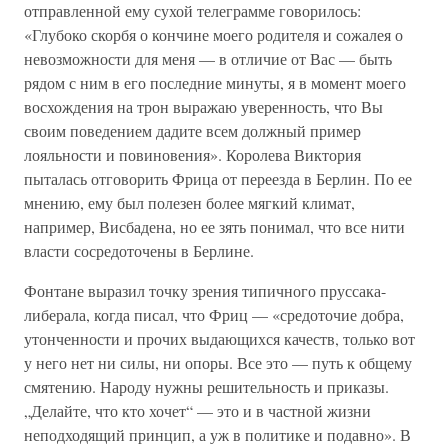
отправленной ему сухой телеграмме говорилось:
«Глубоко скорбя о кончине моего родителя и сожалея о
невозможности для меня — в отличие от Вас — быть
рядом с ним в его последние минуты, я в момент моего
восхождения на трон выражаю уверенность, что Вы
своим поведением дадите всем должный пример
лояльности и повиновения». Королева Виктория
пыталась отговорить Фрица от переезда в Берлин. По ее
мнению, ему был полезен более мягкий климат,
например, Висбадена, но ее зять понимал, что все нити
власти сосредоточены в Берлине.
Фонтане выразил точку зрения типичного пруссака-
либерала, когда писал, что Фриц — «средоточие добра,
утонченности и прочих выдающихся качеств, только вот
у него нет ни силы, ни опоры. Все это — путь к общему
смятению. Народу нужны решительность и приказы.
„Делайте, что кто хочет“ — это и в частной жизни
неподходящий принцип, а уж в политике и подавно». В