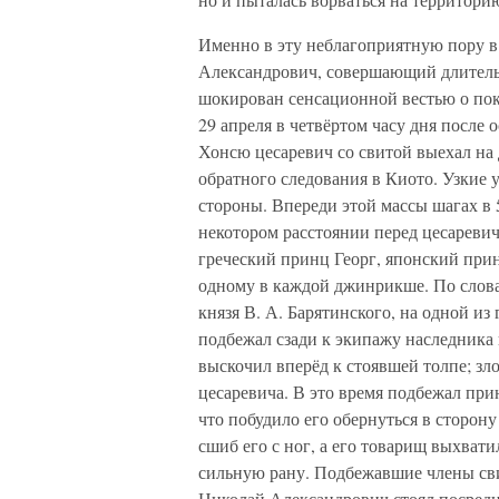
Именно в эту неблагоприятную пору в
Александрович, совершающий длительн
шокирован сенсационной вестью о пок
29 апреля в четвёртом часу дня после 
Хонсю цесаревич со свитой выехал на
обратного следования в Киото. Узкие
стороны. Впереди этой массы шагах в 
некотором расстоянии перед цесаревич
греческий принц Георг, японский прин
одному в каждой джинрикше. По слова
князя В. А. Барятинского, на одной и
подбежал сзади к экипажу наследника 
выскочил вперёд к стоявшей толпе; з
цесаревича. В это время подбежал при
что побудило его обернуться в сторон
сшиб его с ног, а его товарищ выхвати
сильную рану. Подбежавшие члены сви
Николай Александрович стоял посреди 