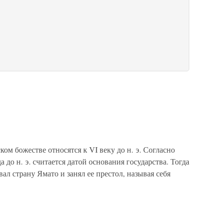
м божестве относятся к VI веку до н. э. Согласно
 до н. э. считается датой основания государства. Тогда
л страну Ямато и занял ее престол, называя себя