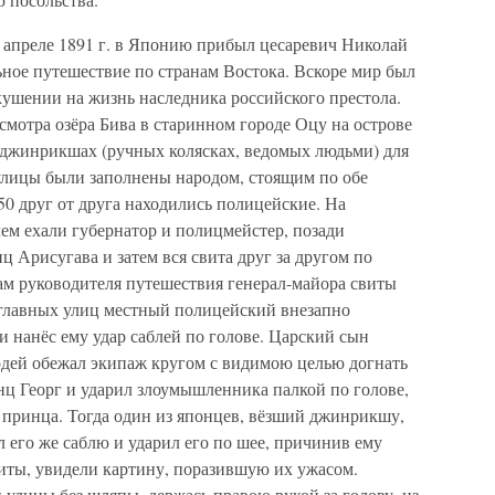
 апреле 1891 г. в Японию прибыл цесаревич Николай
ое путешествие по странам Востока. Вскоре мир был
ушении на жизнь наследника российского престола.
осмотра озёра Бива в старинном городе Оцу на острове
 джинрикшах (ручных колясках, ведомых людьми) для
 улицы были заполнены народом, стоящим по обе
50 друг от друга находились полицейские. На
ем ехали губернатор и полицмейстер, позади
ц Арисугава и затем вся свита друг за другом по
м руководителя путешествия генерал-майора свиты
з главных улиц местный полицейский внезапно
и нанёс ему удар саблей по голове. Царский сын
лодей обежал экипаж кругом с видимою целью догнать
нц Георг и ударил злоумышленника палкой по голове,
у принца. Тогда один из японцев, вёзший джинрикшу,
л его же саблю и ударил его по шее, причинив ему
ты, увидели картину, поразившую их ужасом.
улицы без шляпы, держась правою рукой за голову, из