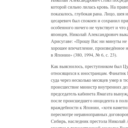
которой сильно лилась кровь. На прав
показалось, глубокая рана. Лицо, шея
цесаревич был спокоен и сохранил прис
особенного ничего не чувствует и что
японцев, Николай Александрович выка
Арисугаве: «Прошу Вас ни минуты не 
хорошее впечатление, произведённое
в Японии» (380, 1994, № 6, с. 23).
Как выяснилось, преступником был Цу
относящихся к иностранцам. Фанатик 
суда через несколько месяцев умер в 
происшествие министр внутренних де
председатель кабинета Ямагата вынужд
после происшедшего инцидента в поли
враждебности к Японии, «хотя наметил
пересмотре неравноправных договоров
Сибирь, наследник престола Николай А
участие в торжественной закладке Ве