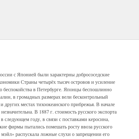
 России с Японией были характерны добрососедские
кономики Страны четырёх тысяч островов и усиление
го беспокойства в Петербурге. Японцы беспошлинно
халин, в громадных размерах вели бесконтрольный
и других местах тихоокеанского прибрежья. В начале
 незначительна. В 1887 г. стоимость русского экспорта
 в следующем году, в связи с поставками керосина,
ские фирмы пытались помешать росту ввоза русского
 мэйл» распускала ложные слухи о запрещении его