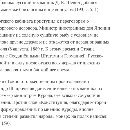
, однако русский посланник Д. Е. Шевич добился
амим же британским вице-консулом (193, с. 551).
гского кабинета приступил к переговорам о
торгового договора. Министр иностранных дел Японии
ошлину на солёную сушёную рыбу с условием не
, пока другие державы не откажутся от неравноправных
ля (8 августа) 1889 г. К этому времени Страна
ры с Соединёнными Штатами и Германией. Русско-
войти в силу после отказа всех держав от прежних
маловероятным в ближайшее время.
е из Токио о торжественном провозглашении
андр III, прочитав донесение нашего посланника из
премьер-министром Курода, без всякого сочувствия
ения. Против слов «Конституция, благодаря которой
 форму правления, по мнению Куроды, вполне
степени развития народа» монарх на полях написал:
 159).