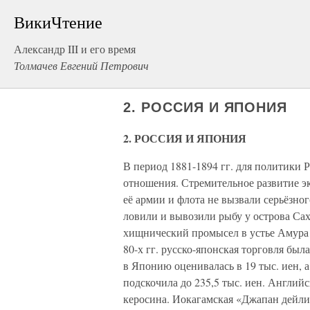
ВикиЧтение
Александр III и его время
Толмачев Евгений Петрович
2. РОССИЯ И ЯПОНИЯ
2. РОССИЯ И ЯПОНИЯ
В период 1881-1894 гг. для политики
отношения. Стремительное развитие э
её армии и флота не вызвали серьёзно
ловили и вывозили рыбу у острова Са
хищнический промысел в устье Амура 
80-х гг. русско-японская торговля была
в Японию оценивалась в 19 тыс. иен, а
подскочила до 235,5 тыс. иен. Англий
керосина. Иокагамская «Джапан дейли