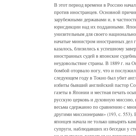
В этот период времени в Россию нача
против иностранцев. Основной причин
зарубежными державами и, в частност
юрисдикции над их подданными. Японц
унизительным для своего национально
начатые министром иностранных дел 
казалось, близились к успешному за
иностранных судей в японские судебны
неудовольствие страны. В 1889 г. на 
бомбой оторвало ногу, что и послужил
следующем году в Токио был убит анг
избиты бывший английский пастор Со
газеты в Японии и местная печать ос
русскую церковь и духовную миссию, н
весьма сдержанно по сравнению с мн
другими миссионерами» (193, с. 553). 
японцев начала не только швырять ка
супруги, наблюдавших из беседки у ст
но и пыталась ворваться на территори