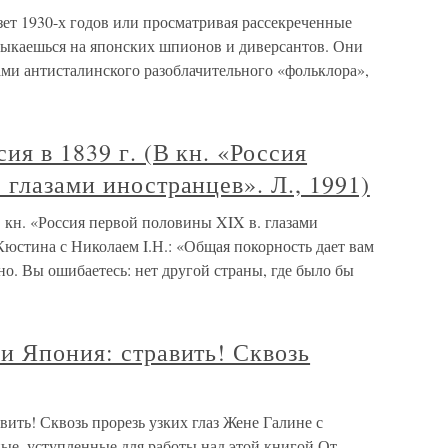
ет 1930-х годов или просматривая рассекреченные
атыкаешься на японских шпионов и диверсантов. Они
и антисталинского разоблачительного «фольклора»,
ия в 1839 г. (В кн. «Россия
 глазами иностранцев». Л., 1991)
В кн. «Россия первой половины XIX в. глазами
 Кюстина с Николаем I.Н.: «Общая покорность дает вам
зно. Вы ошибаетесь: нет другой страны, где было бы
и Япония: стравить! Сквозь
вить! Сквозь прорезь узких глаз Жене Галине с
ные, уступленные для работы над этой книгой От