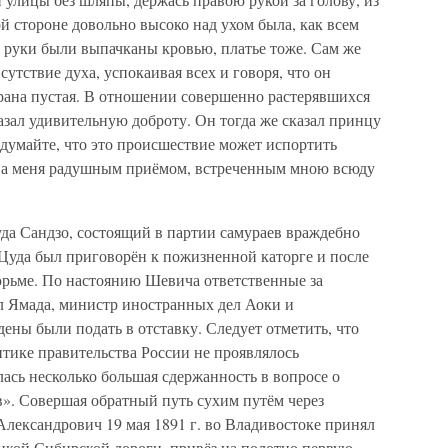
ой стороне довольно высоко над ухом была, как всем
 и руки были выпачканы кровью, платье тоже. Сам же
утствие духа, успокаивая всех и говоря, что он
 рана пустая. В отношении совершенно растерявшихся
зал удивительную доброту. Он тогда же сказал принцу
думайте, что это происшествие может испортить
 на меня радушным приёмом, встреченным мною всюду
да Сандзо, состоящий в партии самураев враждебно
Цуда был приговорён к пожизненной каторге и после
тюрьме. По настоянию Шевича ответственные за
л Ямада, министр иностранных дел Аоки и
ены были подать в отставку. Следует отметить, что
тике правительства России не проявлялось
ась несколько большая сдержанность в вопросе о
». Совершая обратный путь сухим путём через
лександрович 19 мая 1891 г. во Владивостоке принял
ликой Сибирской дороги, привёз на полотно первую