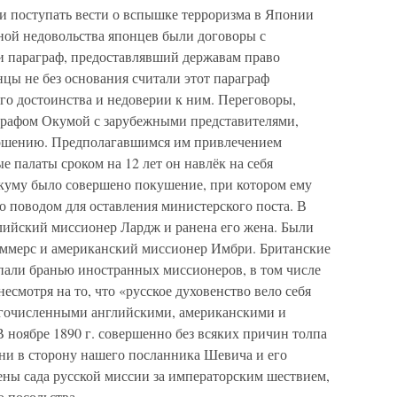
ли поступать вести о вспышке терроризма в Японии
ой недовольства японцев были договоры с
и параграф, предоставлявший державам право
ы не без основания считали этот параграф
го достоинства и недоверии к ним. Переговоры,
графом Окумой с зарубежными представителями,
вершению. Предполагавшимся им привлечением
е палаты сроком на 12 лет он навлёк на себя
Окуму было совершено покушение, при котором ему
о поводом для оставления министерского поста. В
лийский миссионер Лардж и ранена его жена. Были
ммерс и американский миссионер Имбри. Британские
ыпали бранью иностранных миссионеров, в том числе
есмотря на то, что «русское духовенство вело себя
огочисленными английскими, американскими и
В ноябре 1890 г. совершенно без всяких причин толпа
мни в сторону нашего посланника Шевича и его
ены сада русской миссии за императорским шествием,
ю посольства.