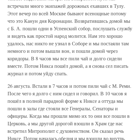
встречали много экипажей дорожных ехавших в Тулу.
Этот вечер по всей Москве бывают всенощные потому
что это Канун дня Коронации. Возвратившись домой мы
с Б. А. пошли одни в Успенский собор, послушать службу
и видеть как простой народ молится. Нам это хорошо
удалось, нас никто не узнал в Соборе и мы постаяли там
немного и потом вышли вон, и пошли домой через
коридоры. В 8 часов мы все пили чай и долго сидели
вместе. Потом Никса пошёл домой, а я снова сел писать
журнал и потом уйду спать.
26 августа. Встали в 7 часов и потом пили чай с М. Реми.
После чего я долго с ним сидел и говорил. В 10 часов я
пошёл в полной парадной форме к Никсе а оттуда мы
пошли в залы где стояли все Генералы, Сенаторы и
офицеры. Когда мы прошли мимо их то они все пошли в
Церковь, а мы другой дорогой взошли в Храм где нас
встретил Митрополит с духовенством. Он сказал речь
Никсе. Потом началась обедня и мы взошли во внутрь.