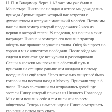
Н. П. и Владимир. Через 1 1/2 часа мы уже были в
Монастыре. Никто нас не ждал и оттого мы дожидались
прихода Архимандрита который нас встретил с
духовенством и отслужил маленький молебен. Потом мы
начали наш осмотр который продолжался 2 часа из
церкви в которой теперь 39 пределов, мы пошли в скит
патриарха Никона и осмотрев его пошли в трактир
обедать нас провожала ужасная толпа. Обед был прост но
хорош и мы с аппетитом пообедали. После обеда мы
сидели в комнатах где все курили и разговаривали.
Севши в коляски мы поехали в обратный путь и
приехали на станцию раньше чем ожидали и потому
поезд не был ещё готов. Через несколько минут всё было
готово и мы поехали назад в Москву. Приехали туда в 6
часов. Прямо со станции мы отправились домой где
застали Никсу который приехал из Нижнего Новгорода.
Мы с ним пошли к себе и там пили чай со всем
обществом. Теперь я намерен идти к Никсе осматривать
его вещи а потом лягу спать.