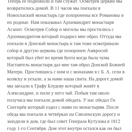
Теперь её подновили и там служат. Осмотрев церкви мы
возвратились домой. В 11 часов мы поехали в
Новоспаский монастырь где похоронены все Романовы и
их родные. Нам показывал Архимандрит монастыря
Агапит. Осмотрев Собор и могилы мы простились с
Архимандритом который подарил мне образ. Оттуда мы
поехали в Донской монастырь и там тоже осматривали
собор и другую церковь где похоронен Амвросий
который был убит во время бунта когда была чума.
Настаятель монастыря дал мне там образ Донской Божией
Матери. Простившись с ним и с монахами я с Б. А. сели в
коляску и уехали, а за нами наша свита. На дороге домой
мы заехали к Графу Блудову который живёт в
Александрие, и пили у него чай. Побыв там около
получаса мы поехали домой обедать. У нас обедал Гн
Снегирёв который ездил с нами по монастырям. После
обеда мы поехали в четвёрках на Смоленскую дорогу и
заходили в дом, где был совет Генерала Кутузова в 1812
году 1-го Сентября. Дом этот внутри остался как он был