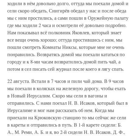
ходили в нём довольно долго, оттуда мы поехали домой и
сели скоро обедать, Снигирёв обедал у нас и после обеда
мы с ним простились, а сами пошли в Оружейную палату
где мы ходили 2 часа и осмотрели её довольно подробно.
Нам показывал всё полковник Яковлев, который знает
все вещи очень хорошо; оттуда простившись с ним, мы
пошли смотреть Комнаты Никсы, которые мне не очень
понравились. Возвратясь домой мы поехали кататься по
городу и к 8-ми часам возвратились домой пить чай, а
потом я сел писать сей журнал после коего я лягу спать.
22 августа. Встали в 7 часов и пили чай дома. В 9 часов
мы поехали в колясках на железную дорогу, чтобы ехать
в Новый Иерусалим. Скоро мы сели в вагоны и
отправились. С нами поехал Н. В. Исаков, который был в
Иерусалиме и мог нам рассказать об нем. Когда мы
приехали на Крюковскую станцию то мы сейчас же сели
в кареты и отправились в путь. В 1-й карете сидели: Б.
А., М. Реми, А. Б. и я, во 2-й сидели Н. В. Исаков, Д. Ф.,