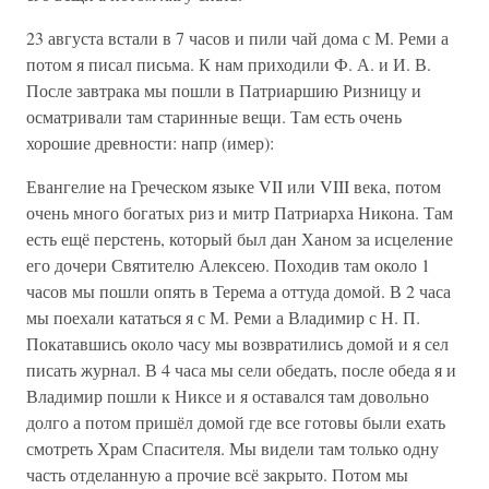
23 августа встали в 7 часов и пили чай дома с М. Реми а
потом я писал письма. К нам приходили Ф. А. и И. В.
После завтрака мы пошли в Патриаршию Ризницу и
осматривали там старинные вещи. Там есть очень
хорошие древности: напр (имер):
Евангелие на Греческом языке VII или VIII века, потом
очень много богатых риз и митр Патриарха Никона. Там
есть ещё перстень, который был дан Ханом за исцеление
его дочери Святителю Алексею. Походив там около 1
часов мы пошли опять в Терема а оттуда домой. В 2 часа
мы поехали кататься я с М. Реми а Владимир с Н. П.
Покатавшись около часу мы возвратились домой и я сел
писать журнал. В 4 часа мы сели обедать, после обеда я и
Владимир пошли к Никсе и я оставался там довольно
долго а потом пришёл домой где все готовы были ехать
смотреть Храм Спасителя. Мы видели там только одну
часть отделанную а прочие всё закрыто. Потом мы