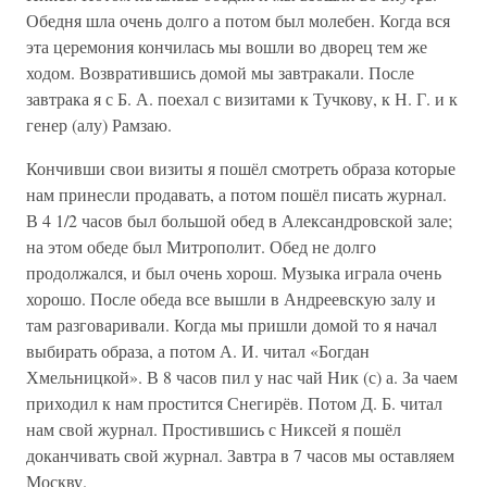
Обедня шла очень долго а потом был молебен. Когда вся
эта церемония кончилась мы вошли во дворец тем же
ходом. Возвратившись домой мы завтракали. После
завтрака я с Б. А. поехал с визитами к Тучкову, к Н. Г. и к
генер (алу) Рамзаю.
Кончивши свои визиты я пошёл смотреть образа которые
нам принесли продавать, а потом пошёл писать журнал.
В 4 1/2 часов был большой обед в Александровской зале;
на этом обеде был Митрополит. Обед не долго
продолжался, и был очень хорош. Музыка играла очень
хорошо. После обеда все вышли в Андреевскую залу и
там разговаривали. Когда мы пришли домой то я начал
выбирать образа, а потом А. И. читал «Богдан
Хмельницкой». В 8 часов пил у нас чай Ник (с) а. За чаем
приходил к нам простится Снегирёв. Потом Д. Б. читал
нам свой журнал. Простившись с Никсей я пошёл
доканчивать свой журнал. Завтра в 7 часов мы оставляем
Москву.