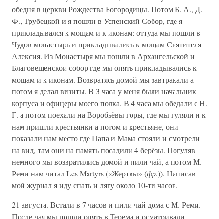
обедня в церкви Рождества Богородицы. Потом Б. А., Д.
Ф., Трубецкой и я пошли в Успенский Собор, где я
прикладывался к мощам и к иконам: оттуда мы пошли в
Чудов монастырь и прикладывались к мощам Святителя
Алексия. Из Монастыря мы пошли в Архангельской и
Благовещенской собор где мы опять прикладывались к
мощам и к иконам. Возвратясь домой мы завтракали а
потом я делал визиты. В 3 часа у меня были начальник
корпуса и офицеры моего полка. В 4 часа мы обедали с Н.
Г. а потом поехали на Воробьёвы горы, где мы гуляли и к
нам пришли крестьянки а потом и крестьяне, они
показали нам место где Папа и Мама стояли и смотрели
на вид, там они на память посадили 4 берёзы. Погуляв
немного мы возвратились домой и пили чай, а потом М.
Реми нам читал Les Martyrs («Жертвы» (
фр
.)). Написав
мой журнал я иду спать и лягу около 10-ти часов.
21 августа. Встали в 7 часов и пили чай дома с М. Реми.
После чая мы пошли опять в Терема и осматривали