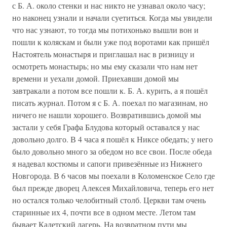
с Б. А. около стенки и нас никто не узнавал около часу;
но наконец узнали и начали суетиться. Когда мы увидели
что нас узнают, то тогда мы потихонько вышли вон и
пошли к коляскам и были уже под воротами как пришёл
Настоятель монастыря и приглашал нас в ризницу и
осмотреть монастырь; но мы ему сказали что нам нет
времени и уехали домой. Приехавши домой мы
завтракали а потом все пошли к. Б. А. курить, а я пошёл
писать журнал. Потом я с Б. А. поехал по магазинам, но
ничего не нашли хорошего. Возвратившись домой мы
застали у себя Графа Блудова который оставался у нас
довольно долго. В 4 часа я пошёл к Никсе обедать; у него
было довольно много за обедом но все свои. После обеда
я надевал костюмы и сапоги привезённые из Нижнего
Новгорода. В 6 часов мы поехали в Коломенское Село где
был прежде дворец Алексея Михайловича, теперь его нет
но остался только челобитный столб. Церкви там очень
старинные их 4, почти все в одном месте. Летом там
бывает Кадетский лагерь. На возвратном пути мы