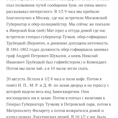
ехал полковник путей сообщения Зуев, он очень много
рассказывал интересного. В 1/2 9 часа мы прибыли
благополучно в Москву, где нас встретили Московский
Губернатор и обер-полицмейстер. Мы сейчас же поехали
к Иверской Бож (ией) Мат (ери) а оттуда домой где нас
встретили генерал-губернатор Тучков, обер-гофмаршал
Трубецкой (Вероятно, в дневнике допущена неточность.
В 1861-1862 годах должность обер-гофмаршала занимал
граф Андрей Петрович Шувалов, а князь Николай
Иванович Трубецкой был гофмейстером.) и Комендант.
Потом мы пили чай, а в 10 часов легли спать.
20 августа. Встали в 1/2 8 часа и пили кофе. Потом я
повёл Н. П., М. Р. и Д. Ф. по залам дворца и на терассу с
которой видели весь вид Замоскваречия. Они
восхищались им и залам. Потом я поехал с визитами к
Генерал Губернатору Тучкову в Петровской парк, потом к
Митрополиту Филарету а потом возвратился домой и
купил разных Лукутинских вещей. В 10 1/2 у нас была