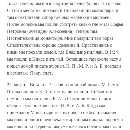
тогда; теперь там висят портреты Генер (алов) 12-го года.
С этого места мы поехали в Новодевичий монастырь, и
там осматривали собор где был маленький молебен.
После молебна мы пошли смотреть келью где жила Софья
Петровна (очевидно Алексеевна), теперь там
Настоятельница монастыря. Мне подарили там образ
Спасителя очень хорошо сделанный. Простившись с
ними мы поехали домой, где Владимир пил чай. В 1/2 9
мы пошли к Никсе пить чай. Оставшись там около часу я
пошёл домой писать журнал. Н. П., М. Р. и А. Б. поехали
в эрмитаж. Я иду спать.
25 августа. Встали в 7 часов и пили чай дома с М. Реми.
Потом пошли к Б. А. и там наши курили. Побыв там
немного мы поехали с Б. А. в Симонов монастырь к
обедне, туда поехали тоже И. В. и А. Б. Когда мы
приехали в Монастырь то там никого не было, наконец
мы нашли одного человека который нам показал дорогу и
мы вошли во Церковь там уже началась обедня, мы стали