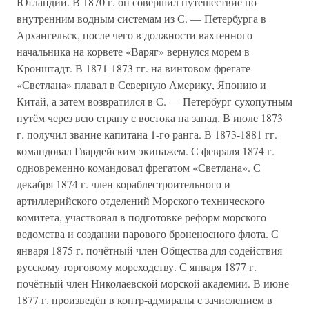
Ютландии. В 1870 г. он совершил путешествие по
внутренним водным системам из С. — Петербурга в
Архангельск, после чего в должности вахтенного
начальника на корвете «Варяг» вернулся морем в
Кронштадт. В 1871-1873 гг. на винтовом фрегате
«Светлана» плавал в Северную Америку, Японию и
Китай, а затем возвратился в С. — Петербург сухопутным
путём через всю страну с востока на запад. В июле 1873
г. получил звание капитана 1-го ранга. В 1873-1881 гг.
командовал Гвардейским экипажем. С февраля 1874 г.
одновременно командовал фрегатом «Светлана». С
декабря 1874 г. член кораблестроительного и
артиллерийского отделений Морского технического
комитета, участвовал в подготовке реформ морского
ведомства и создании парового броненосного флота. С
января 1875 г. почётный член Общества для содействия
русскому торговому мореходству. С января 1877 г.
почётный член Николаевской морской академии. В июне
1877 г. произведён в контр-адмиралы с зачислением в