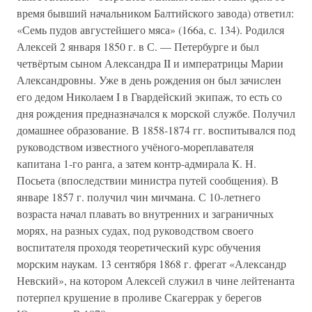
время бывший начальником Балтийского завода) ответил:
«Семь пудов августейшего мяса» (166а, с. 134). Родился
Алексей 2 января 1850 г. в С. — Петербурге и был
четвёртым сыном Александра II и императрицы Марии
Александровны. Уже в день рождения он был зачислен
его дедом Николаем I в Гвардейский экипаж, то есть со
дня рождения предназначался к морской службе. Получил
домашнее образование. В 1858-1874 гг. воспитывался под
руководством известного учёного-мореплавателя
капитана 1-го ранга, а затем контр-адмирала К. Н.
Посьета (впоследствии министра путей сообщения). В
январе 1857 г. получил чин мичмана. С 10-летнего
возраста начал плавать во внутренних и заграничных
морях, на разных судах, под руководством своего
воспитателя проходя теоретический курс обучения
морским наукам. 13 сентября 1868 г. фрегат «Александр
Невский», на котором Алексей служил в чине лейтенанта
потерпел крушение в проливе Скагеррак у берегов