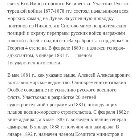
свиту Его Императорского Величества. Участник Русско-
турецкой войны 1877-1878 гг.: состоял начальником всех
морских команд на Дунае. За успешную проводку
понтонов из Никополя в Систово мимо неприятельских
позиций и охрану переправы русских войск награждён
золотой саблей с надписью «За храбрость» и орденом Св.
Георгия 4 степени. В феврале 1880 г. назначен генерал-
адъютантом, в январе 1881 г. — членом
Государственного совета.
В мае 1881 г., как указано выше, Алексей Александрович
возглавил морское ведомство. Одновременно возглавил
Особое совещание по усилению русского военного
флота. Участвовал в разработке 20-летней
судостроительной программы (1881), последующих
планов военно-морского строительства. С февраля 1882 г.
вице-адмирал, а в мае 1883 г. возведён в звание генерал-
адмирала. В январе 1888 г. получил чин адмирала. В
январе 1892 г. назначен членом Комитета министров и