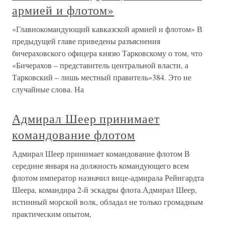
армией и флотом»
«Главнокомандующий кавказской армией и флотом» В
предыдущей главе приведены разъяснения
бичераховского офицера князю Тарковскому о том, что
«Бичерахов – представитель центральной власти, а
Тарковский – лишь местный правитель»384. Это не
случайные слова. На
Адмирал Шеер принимает
командование флотом
Адмирал Шеер принимает командование флотом В
середине января на должность командующего всем
флотом император назначил вице-адмирала Рейнгардта
Шеера, командира 2-й эскадры флота.Адмирал Шеер,
истинный морской волк, обладал не только громадным
практическим опытом,