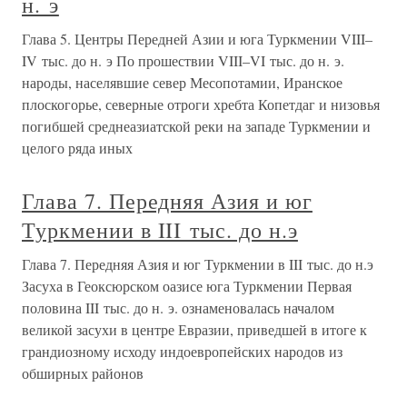
н. э
Глава 5. Центры Передней Азии и юга Туркмении VIII–
IV тыс. до н. э По прошествии VIII–VI тыс. до н. э.
народы, населявшие север Месопотамии, Иранское
плоскогорье, северные отроги хребта Копетдаг и низовья
погибшей среднеазиатской реки на западе Туркмении и
целого ряда иных
Глава 7. Передняя Азия и юг
Туркмении в III тыс. до н.э
Глава 7. Передняя Азия и юг Туркмении в III тыс. до н.э
Засуха в Геоксюрском оазисе юга Туркмении Первая
половина III тыс. до н. э. ознаменовалась началом
великой засухи в центре Евразии, приведшей в итоге к
грандиозному исходу индоевропейских народов из
обширных районов