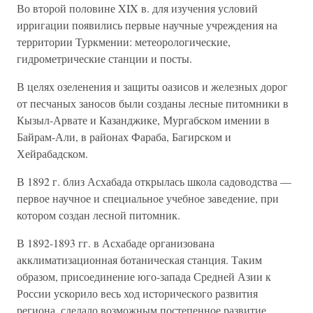
Во второй половине XIX в. для изучения условий
ирригации появились первые научные учреждения на
территории Туркмении: метеорологические,
гидрометрические станции и посты.
В целях озеленения и защиты оазисов и железных дорог
от песчаных заносов были созданы лесные питомники в
Кызыл-Арвате и Казанджике, Мургабском имении в
Байрам-Али, в районах Фараба, Багирском и
Хейрабадском.
В 1892 г. близ Асхабада открылась школа садоводства —
первое научное и специальное учебное заведение, при
котором создан лесной питомник.
В 1892-1893 гг. в Асхабаде организована
акклиматизационная ботаническая станция. Таким
образом, присоединение юго-запада Средней Азии к
России ускорило весь ход исторического развития
региона, сделало возможным постепенное развитие