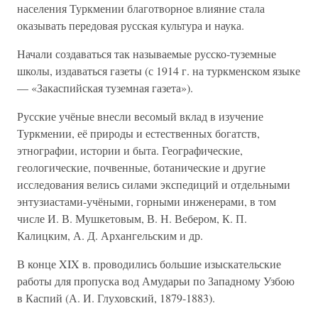
населения Туркмении благотворное влияние стала
оказывать передовая русская культура и наука.
Начали создаваться так называемые русско-туземные
школы, издаваться газеты (с 1914 г. на туркменском языке
— «Закаспийская туземная газета»).
Русские учёные внесли весомый вклад в изучение
Туркмении, её природы и естественных богатств,
этнографии, истории и быта. Географические,
геологические, почвенные, ботанические и другие
исследования велись силами экспедиций и отдельными
энтузиастами-учёными, горными инженерами, в том
числе И. В. Мушкетовым, В. Н. Вебером, К. П.
Калицким, А. Д. Архангельским и др.
В конце XIX в. проводились большие изыскательские
работы для пропуска вод Амударьи по Западному Узбою
в Каспий (А. И. Глуховский, 1879-1883).