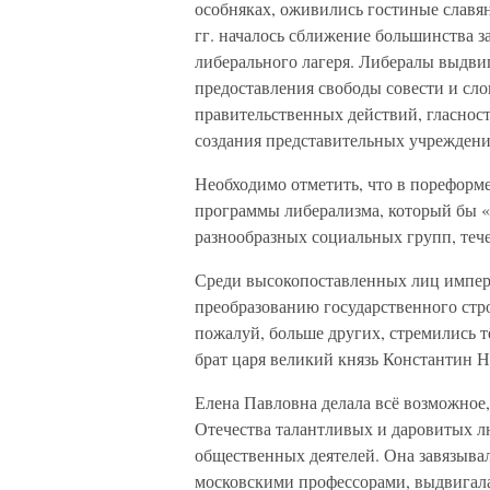
особняках, оживились гостиные славян
гг. началось сближение большинства з
либерального лагеря. Либералы выдви
предоставления свободы совести и сло
правительственных действий, гласнос
создания представительных учреждени
Необходимо отметить, что в пореформ
программы либерализма, который бы «
разнообразных социальных групп, тече
Среди высокопоставленных лиц импер
преобразованию государственного ст
пожалуй, больше других, стремились т
брат царя великий князь Константин Н
Елена Павловна делала всё возможное,
Отечества талантливых и даровитых лю
общественных деятелей. Она завязыва
московскими профессорами, выдвигала