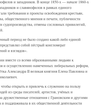
офилов и западников. В конце 1850-х — начале 1860-х
ападников и славянофилов в рамках единого
гали требования и проекты освобождения крестьян,
ва, общественного мнения и печати, публичности
ти судопроизводства, отмены сословных привилегий,
й.
енный период не было создано какой-либо единой
представлял собой пёстрый конгломерат
ний и взглядов».
ии вместе со всеми образованными людьми к
роя и осуществлению намеченных либеральных реформ,
ётка Александра II великая княгиня Елена Павловна и
иколаевич.
 чтобы открыть и привлечь к служению на пользу
дей из среды писателей, артистов, учёных и
ла дружественные отношения с Грановским и другими
 и поддерживала в их общественной деятельности