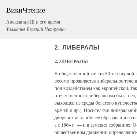
ВикиЧтение
Александр III и его время
Толмачев Евгений Петрович
2. ЛИБЕРАЛЫ
2. ЛИБЕРАЛЫ
В общественной жизни 80-х и первой п
весомо проявляется либеральное течени
под воздействием как европейской, та
отечественного либерализма была нео
выходцев из среды богатого купечеств
врачей и др.). Носителями либеральной
дворянство, наиболее образованное с
а с 1864 г. — и в земских собраниях. 
общественном движении определялись