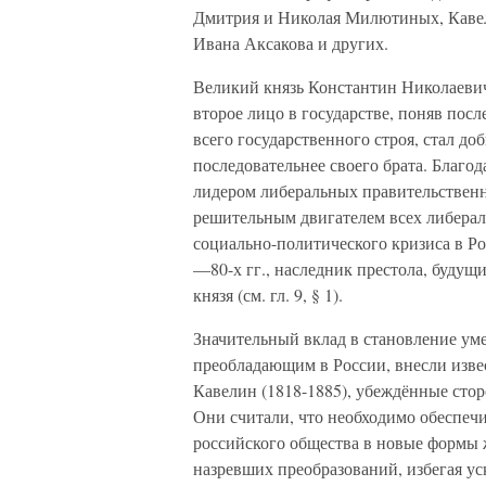
Дмитрия и Николая Милютиных, Кавел
Ивана Аксакова и других.
Великий князь Константин Николаевич
второе лицо в государстве, поняв по
всего государственного строя, стал до
последовательнее своего брата. Благо
лидером либеральных правительственн
решительным двигателем всех либера
социально-политического кризиса в Р
—80-х гг., наследник престола, будущ
князя (см. гл. 9, § 1).
Значительный вклад в становление ум
преобладающим в России, внесли извес
Кавелин (1818-1885), убеждённые сто
Они считали, что необходимо обеспеч
российского общества в новые формы 
назревших преобразований, избегая у