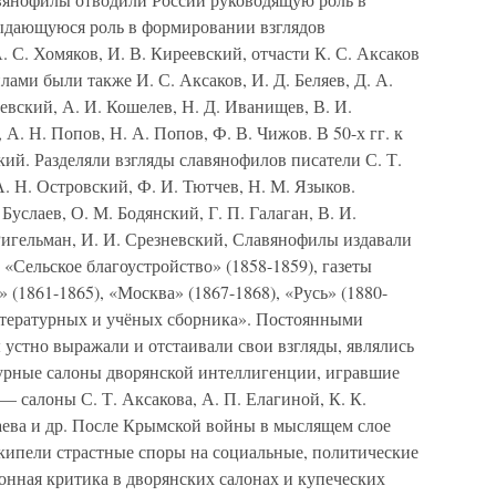
Выдающуюся роль в формировании взглядов
 С. Хомяков, И. В. Киреевский, отчасти К. С. Аксаков
ми были также И. С. Аксаков, И. Д. Беляев, Д. А.
евский, А. И. Кошелев, Н. Д. Иванищев, В. И.
 А. Н. Попов, Н. А. Попов, Ф. В. Чижов. В 50-х гг. к
ий. Разделяли взгляды славянофилов писатели С. Т.
 А. Н. Островский, Ф. И. Тютчев, Н. М. Языков.
услаев, О. М. Бодянский, Г. П. Галаган, В. И.
Ригельман, И. И. Срезневский, Славянофилы издавали
 «Сельское благоустройство» (1858-1859), газеты
» (1861-1865), «Москва» (1867-1868), «Русь» (1880-
итературных и учёных сборника». Постоянными
 устно выражали и отстаивали свои взгляды, являлись
урные салоны дворянской интеллигенции, игравшие
 салоны С. Т. Аксакова, А. П. Елагиной, К. К.
даева и др. После Крымской войны в мыслящем слое
кипели страстные споры на социальные, политические
онная критика в дворянских салонах и купеческих