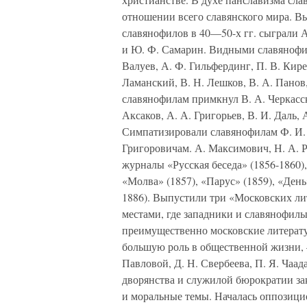
отношении всего славянского мира. 
славянофилов в 40—50-х гг. сыграли А.
и Ю. Ф. Самарин. Видными славянофила
Валуев, А. Ф. Гильфердинг, П. В. Кире
Ламанский, В. Н. Лешков, В. А. Панов,
славянофилам примкнул В. А. Черкасск
Аксаков, А. А. Григорьев, В. И. Даль,
Симпатизировали славянофилам Ф. И. Б
Григоровичам. А. Максимович, Н. А. 
журналы «Русская беседа» (1856-1860),
«Молва» (1857), «Парус» (1859), «День
1886). Выпустили три «Московских л
местами, где западники и славянофилы
преимущественно московские литерат
большую роль в общественной жизни, —
Павловой, Д. Н. Свербеева, П. Я. Чаа
дворянства и служилой бюрократии за
и моральные темы. Началась оппозици