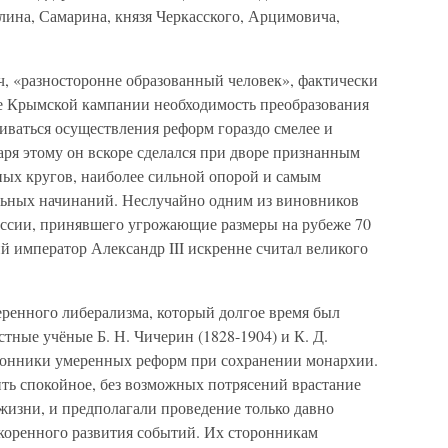
ина, Самарина, князя Черкасского, Арцимовича,
, «разносторонне образованный человек», фактически
сле Крымской кампании необходимость преобразования
биваться осуществления реформ гораздо смелее и
даря этому он вскоре сделался при дворе признанным
ых кругов, наиболее сильной опорой и самым
льных начинаний. Неслучайно одним из виновников
оссии, принявшего угрожающие размеры на рубеже 70
ий император Александр III искренне считал великого
еренного либерализма, который долгое время был
тные учёные Б. Н. Чичерин (1828-1904) и К. Д.
ронники умеренных реформ при сохранении монархии.
ить спокойное, без возможных потрясений врастание
жизни, и предполагали проведение только давно
скоренного развития событий. Их сторонникам