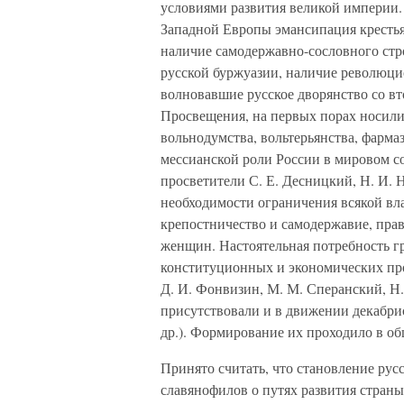
условиями развития великой империи.
Западной Европы эмансипация крестьян
наличие самодержавно-сословного стр
русской буржуазии, наличие революци
волновавшие русское дворянство со в
Просвещения, на первых порах носили
вольнодумства, вольтерьянства, фарма
мессианской роли России в мировом с
просветители С. Е. Десницкий, Н. И.
необходимости ограничения всякой вла
крепостничество и самодержавие, пра
женщин. Настоятельная потребность г
конституционных и экономических про
Д. И. Фонвизин, М. М. Сперанский, Н.
присутствовали и в движении декабрис
др.). Формирование их проходило в о
Принято считать, что становление рус
славянофилов о путях развития страны