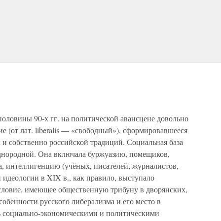
оловины 90-х гг. на политической авансцене довольно
е (от лат. liberalis — «свободный»), сформировавшееся
к и собственно российской традиций. Социальная база
днородной. Она включала буржуазию, помещиков,
а, интеллигенцию (учёных, писателей, журналистов,
 идеологии в XIX в., как правило, выступало
ословие, имеющее общественную трибуну в дворянских,
Особенности русского либерализма и его место в
 социально-экономическими и политическими