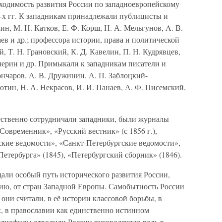
ходимость развития России по западноевропейскому
0-х гг. К западникам принадлежали публицисты и
ин, М. Н. Катков, Е. Ф. Корш, Н. А. Мельгунов, A. В.
аев и др.; профессора истории, права и политической
й, Т. Н. Грановский, К. Д. Кавелин, П. Н. Кудрявцев,
ичерин и др. Примыкали к западникам писатели и
ончаров, А. В. Дружинин, А. П. Заблоцкий-
ютин, Н. А. Некрасов, И. И. Панаев, А. Ф. Писемский,
ественно сотрудничали западники, были журналы
«Современник», «Русский вестник» (с 1856 г.),
ские ведомости», «Санкт-Петербургские ведомости»,
тербурга» (1845), «Петербургский сборник» (1846).
ли особый путь исторического развития России,
ию, от стран Западной Европы. Самобытность России
они считали, в её истории классовой борьбы, в
х, в православии как единственно истинном
авянофилы отводили России руководящую роль в