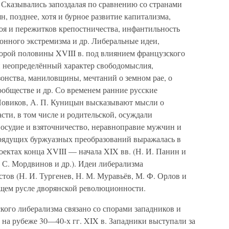
 Сказывались запоздалая по сравнению со странами
, позднее, хотя и бурное развитие капитализма,
оя и пережитков крепостничества, инфантильность
онного экстремизма и др. Либеральные идеи,
торой половины XVIII в. под влиянием французского
 неопределённый характер свободомыслия,
зонства, маниловщины, мечтаний о земном рае, о
ообществе и др. Со временем ранние русские
 Новиков, А. П. Куницын высказывают мысли о
сти, в том числе и родительской, осуждали
восудие и взяточничество, неравноправие мужчин и
рядущих буржуазных преобразований выражалась в
ектах конца XVIII — начала XIX вв. (Н. И. Панин и
 С. Мордвинов и др.). Идеи либерализма
тов (Н. И. Тургенев, Н. М. Муравьёв, М. Ф. Орлов и
бщем русле дворянской революционности.
ского либерализма связано со спорами западников и
 на рубеже 30—40-х гг. XIX в. Западники выступали за