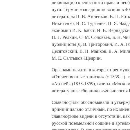
ликвидацию крепостного права и необ
пути. Термин «западники» возник в 4
литераторы П. В. Анненков, В. П. Ботк
Никитенко, И. С. Тургенев, П. Я. Чаад
экономии И. К. Бабст, И. В. Вернадски
П. Г. Редкин, С. М. Соловьёв, Б. Н. Ч
публицисты Д. В. Григорович, И. А. Г
Десятовский, В. Н. Майков, B. А. Мил
М. Е. Салтыков-Щедрин.
Органами печати, в которых преимущ
«Отечественные записки» (с 1839 г.), 
«Атеней» (1858-1859), газеты «Москов
литературные сборники «Физиология Пе
Славянофилы обосновывали и утвержда
принципиально отличный, по их мнен
славянофилы видели в отсутствии, как 
русской поземельной общине и артеля
христианстве. В духе панславизма сл