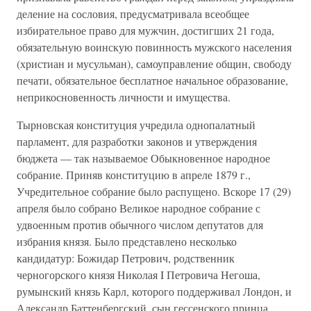
деление на сословия, предусматривала всеобщее
избирательное право для мужчин, достигших 21 года,
обязательную воинскую повинность мужского населения
(христиан и мусульман), самоуправление общин, свободу
печати, обязательное бесплатное начальное образование,
неприкосновенность личности и имущества.
Тырновская конституция учредила однопалатный
парламент, для разработки законов и утверждения
бюджета — так называемое Обыкновенное народное
собрание. Приняв конституцию в апреле 1879 г.,
Учредительное собрание было распущено. Вскоре 17 (29)
апреля было собрано Великое народное собрание с
удвоенным против обычного числом депутатов для
избрания князя. Было представлено несколько
кандидатур: Божидар Петрович, родственник
черногорского князя Николая I Петровича Негоша,
румынский князь Карл, которого поддерживал Лондон, и
Александр Баттенбергский, сын гессенского принца