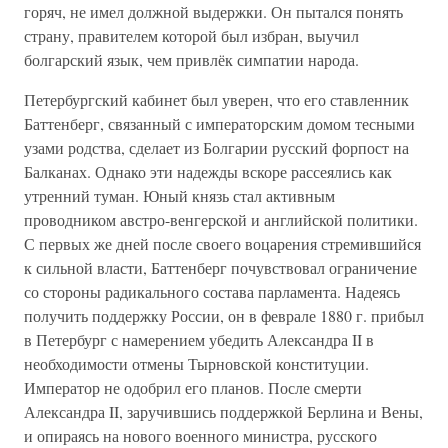
горяч, не имел должной выдержки. Он пытался понять
страну, правителем которой был избран, выучил
болгарский язык, чем привлёк симпатии народа.
Петербургский кабинет был уверен, что его ставленник
Баттенберг, связанный с императорским домом тесными
узами родства, сделает из Болгарии русский форпост на
Балканах. Однако эти надежды вскоре рассеялись как
утренний туман. Юный князь стал активным
проводником австро-венгерской и английской политики.
С первых же дней после своего воцарения стремившийся
к сильной власти, Баттенберг почувствовал ограничение
со стороны радикального состава парламента. Надеясь
получить поддержку России, он в феврале 1880 г. прибыл
в Петербург с намерением убедить Александра II в
необходимости отмены Тырновской конституции.
Император не одобрил его планов. После смерти
Александра II, заручившись поддержкой Берлина и Вены,
и опираясь на нового военного министра, русского