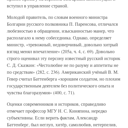
вступил в управление страной.
Молодой правитель, по словам военного министра
Болгарии русского полковника П. Паренсова, отличался
любезностью в обращении, изысканностью манер, что
располагало к нему собеседника. Однако, определяет
министр, «тревожный, недоверчивый, довольно хитрый
взгляд менял впечатление» (205а, ч. 4, с. 69). Довольно
строго оценивал эту персону известный русский историк
С. Д. Сказкин: «Честолюбие не по разуму и аппетиты не
по средствам» (282, с. 236). Американский учёный В. М.
Гевер считал Баттенберга «хорошим солдатом, но плохим
государственным деятелем без политического опыта и
чувства благоразумия» (400, с. 71).
Оценки современников и историков, справедливо
отмечает профессор МГУ Н. С. Киняпина, нередко
субъективны. Если верить фактам, Александр
Баттенберг, был неглуп, хитёр, самолюбив, нетерпелив,