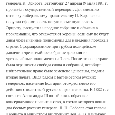
генерала К. Эрнрота, Баттенберг 27 апреля (9 мая) 1881 г.
произвёл государственный переворот. Дал внезапно
отставку либеральному правительству П. Каравелова,
поручил сформировать новую временную власть
Эрнроту, распустил народное собрание и объявил в
прокламации, что откажется от короны, если ему не будут
даны чрезвычайные полномочия для наведения порядка в
стране. Сформированное при грубом полицейском
давлении чрезвычайное собрание дало князю
чрезвычайные полномочия на 7 лет. После этого в стране
была ограничена свобода слова и собраний, всеобщее
избирательное право было заменено цензовым, создана
вторая палата. Видя рядом с Батгенбергом русских
генералов, население Болгарии отождествляло его
действия с политикой русского правительства. В 1882 г. с
согласия Александра III юный князь образовал
консервативное правительство, в состав которого вошли
два боевых русских генерала: Л. Н. Соболев стал главой
Кабинета и министром внутренних дел, А. В. Каульбарс