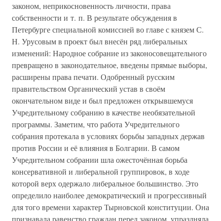
законом, неприкосновенность личности, права
собственности и т. п. В результате обсуждения в
Петербурге специальной комиссией во главе с князем С.
Н. Урусовым в проект был внесён ряд либеральных
изменений: Народное собрание из законосовещательного
превращено в законодательное, введены прямые выборы,
расширены права печати. Одобренный русским
правительством Органический устав в своём
окончательном виде и был предложен открывшемуся
Учредительному собранию в качестве необязательной
программы. Заметим, что работа Учредительного
собрания протекала в условиях борьбы западных держав
против России и её влияния в Болгарии. В самом
Учредительном собрании шла ожесточённая борьба
консервативной и либеральной группировок, в ходе
которой верх одержало либеральное большинство. Это
определило наиболее демократический и прогрессивный
для того времени характер Тырновской конституции. Она
признавала равенство граждан перед законом, упраздняла