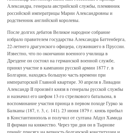
Александра, генерала австрийской службы, племянник
российской императрицы Марии Александровны и
родственник английской королевы.
После долгих дебатов Великое народное собрание
избрало правителем государства Александра Баттенберга,
22-летнего драгунского офицера, служившего в Пруссии.
Известно, что по окончании военного училища в
Дрездене он состоял на германской военной службе,
принял участие в кампании русской армии 1877 г. в
Болгарии, находясь большую часть времени при
императорской Главной квартире. 30 апреля в Ливадии
Александр II произвёл князя в генералы русской службы
и назначил его шефом 13-го стрелкового батальона, в
воспоминание участия принца в первом походе Гурко за
Балканы (187, т. 3, с. 141). 23 июня 1879 г. князь прибыл
в Константинополь и получил от султана Абдул Хамида
II фирман на княжество. Через три дня он в Тырнове
принёс присягу на верность болгарской конституции и