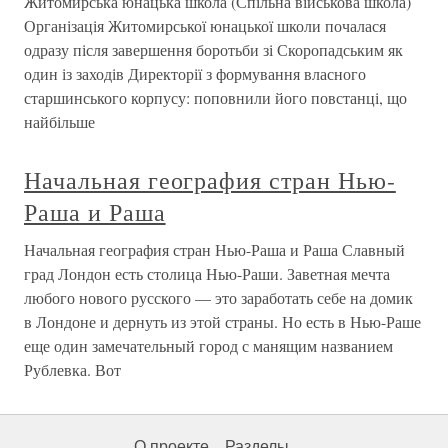
Житомирська юнацька школа (Спільна військова школа)
Організація Житомирської юнацької школи почалася
одразу після завершення боротьби зі Скоропадським як
один із заходів Директорії з формування власного
старшинського корпусу: поповнили його повстанці, що
найбільше
Начальная география стран Нью-
Раша и Раша
Начальная география стран Нью-Раша и Раша Славный
град Лондон есть столица Нью-Раши. Заветная мечта
любого нового русского — это заработать себе на домик
в Лондоне и дернуть из этой страны. Но есть в Нью-Раше
еще один замечательный город с манящим названием
Рублевка. Вот
О проекте
Разделы