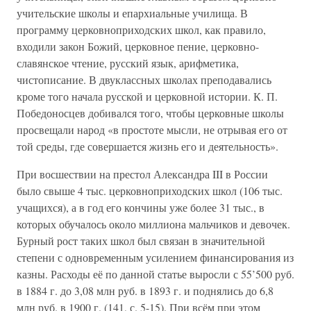
учительские школы и епархиальные училища. В
программу церковноприходских школ, как правило,
входили закон Божий, церковное пение, церковно-
славянское чтение, русский язык, арифметика,
чистописание. В двуклассных школах преподавались
кроме того начала русской и церковной истории. К. П.
Победоносцев добивался того, чтобы церковные школы
просвещали народ «в простоте мысли, не отрывая его от
той среды, где совершается жизнь его и деятельность».
При восшествии на престол Александра III в России
было свыше 4 тыс. церковноприходских школ (106 тыс.
учащихся), а в год его кончины уже более 31 тыс., в
которых обучалось около миллиона мальчиков и девочек.
Бурный рост таких школ был связан в значительной
степени с одновременным усилением финансирования из
казны. Расходы её по данной статье выросли с 55’500 руб.
в 1884 г. до 3,08 млн руб. в 1893 г. и поднялись до 6,8
млн руб. в 1900 г. (141, с. 5-15). При всём при этом