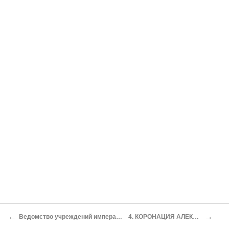
←
→
Ведомство учреждений императрицы Марии
4. КОРОНАЦИЯ АЛЕКСАНДРА III