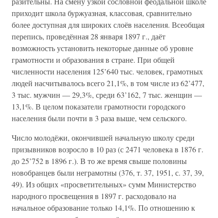
разительны. На смену узкой сословной феодальной школе
приходит школа буржуазная, классовая, сравнительно
более доступная для широких слоёв населения. Всеобщая
перепись, проведённая 28 января 1897 г., даёт
возможность установить некоторые данные об уровне
грамотности и образования в стране. При общей
численности населения 125’640 тыс. человек, грамотных
людей насчитывалось всего 21,1%, в том числе из 62’477,
3 тыс. мужчин — 29,3%, среди 63’162, 7 тыс. женщин —
13,1%. В целом показатели грамотности городского
населения были почти в 3 раза выше, чем сельского.
Число молодёжи, окончившей начальную школу среди
призывников возросло в 10 раз (с 2471 человека в 1876 г.
до 25’752 в 1896 г.). В то же время свыше половины
новобранцев были неграмотны (376, т. 37, 1951, с. 37, 39,
49). Из общих «просветительных» сумм Министерство
народного просвещения в 1897 г. расходовало на
начальное образование только 14,1%. По отношению к