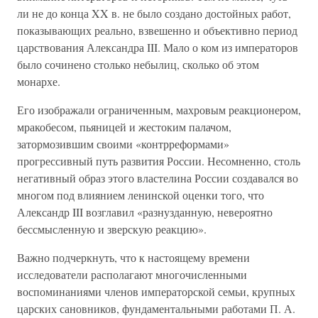
ли не до конца XX в. не было создано достойных работ,
показывающих реально, взвешенно и объективно период
царствования Александра III. Мало о ком из императоров
было сочинено столько небылиц, сколько об этом
монархе.
Его изображали ограниченным, махровым реакционером,
мракобесом, пьяницей и жестоким палачом,
затормозившим своими «контрреформами»
прогрессивный путь развития России. Несомненно, столь
негативный образ этого властелина России создавался во
многом под влиянием ленинской оценки того, что
Александр III возглавил «разнузданную, невероятно
бессмысленную и зверскую реакцию».
Важно подчеркнуть, что к настоящему времени
исследователи располагают многочисленными
воспоминаниями членов императорской семьи, крупных
царских сановников, фундаментальными работами П. А.