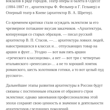
вокзалов в ряде городов, Театр оперы и балета в Одессе
(1884-1887 гг., архитекторы Ф. Фельнер и Г. Гельмер) и
Оперный театр в Киеве (архитектор В. А. Шретер).
Со временем критики стали осуждать эклектизм за его
чрезмерное потакание вкусам заказчиков. «Архитектура,
копирующая со старых образцов, — писал русский
архитектор В. П. Стасов, —… архитектура ловких людей,
навострившихся в классах и… отпускающих товар на
аршин и фунт… Угодно — вот вам пять аршин
«греческого классицизма», а нет — вот три с четвертью
итальянского «ренессанса»… а не то хороший ломтик
романского, шесть золотников готики, а то вот целый пуд
русского».
Дальнейшие этапы развития архитектуры в России будут
связаны с постепенным отказом от образного строя
эклектики; однако завоевания профессионализма этой
эпохи сохранят свою ценность и значение в деятельности
архитекторов следующих поколений.