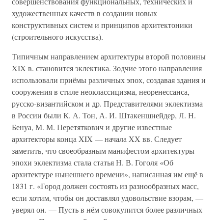
совершенствования функциональных, технических и
художественных качеств в создании новых
конструктивных систем и принципов архитектоники
(строительного искусства).
Типичным направлением архитектуры второй половины
XIX в. становится эклектика. Зодчие этого направления
использовали приёмы различных эпох, создавая здания и
сооружения в стиле неоклассицизма, неоренессанса,
русско-византийском и др. Представителями эклектизма
в России были К. А. Тон, А. И. Штакеншнейдер, Л. Н.
Бенуа, М. М. Перетяткович и другие известные
архитекторы конца XIX — начала XX вв. Следует
заметить, что своеобразным манифестом архитектуры
эпохи эклектизма стала статья Н. В. Гоголя «Об
архитектуре нынешнего времени», написанная им ещё в
1831 г. «Город должен состоять из разнообразных масс,
если хотим, чтобы он доставлял удовольствие взорам, —
уверял он. — Пусть в нём совокупится более различных