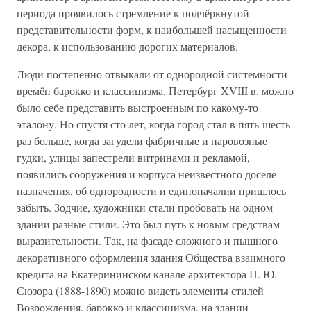
периода проявилось стремление к подчёркнутой
представительности форм, к наибольшей насыщенности
декора, к использованию дорогих материалов.
Люди постепенно отвыкали от однородной системности
времён барокко и классицизма. Петербург XVIII в. можно
было себе представить выстроенным по какому-то
эталону. Но спустя сто лет, когда город стал в пять-шесть
раз больше, когда загудели фабричные и паровозные
гудки, улицы запестрели витринами и рекламой,
появились сооружения и корпуса неизвестного доселе
назначения, об однородности и единоначалии пришлось
забыть. Зодчие, художники стали пробовать на одном
здании разные стили. Это был путь к новым средствам
выразительности. Так, на фасаде сложного и пышного
декоративного оформления здания Общества взаимного
кредита на Екатерининском канале архитектора П. Ю.
Сюзора (1888-1890) можно видеть элементы стилей
Возрождения, барокко и классицизма, на здании