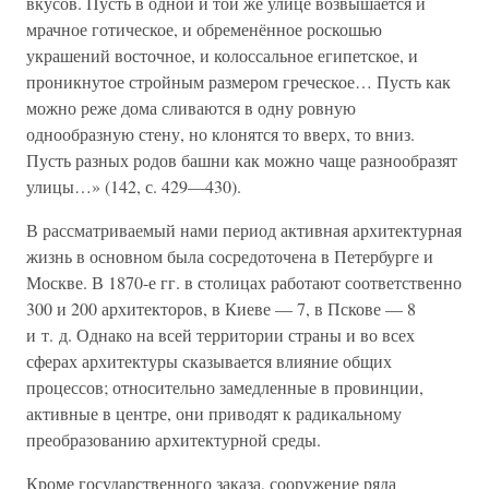
вкусов. Пусть в одной и той же улице возвышается и
мрачное готическое, и обременённое роскошью
украшений восточное, и колоссальное египетское, и
проникнутое стройным размером греческое… Пусть как
можно реже дома сливаются в одну ровную
однообразную стену, но клонятся то вверх, то вниз.
Пусть разных родов башни как можно чаще разнообразят
улицы…» (142, с. 429—430).
В рассматриваемый нами период активная архитектурная
жизнь в основном была сосредоточена в Петербурге и
Москве. В 1870-е гг. в столицах работают соответственно
300 и 200 архитекторов, в Киеве — 7, в Пскове — 8
и т. д. Однако на всей территории страны и во всех
сферах архитектуры сказывается влияние общих
процессов; относительно замедленные в провинции,
активные в центре, они приводят к радикальному
преобразованию архитектурной среды.
Кроме государственного заказа, сооружение ряда