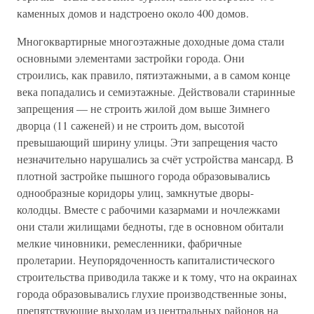
каменных домов и надстроено около 400 домов.
Многоквартирные многоэтажные доходные дома стали
основными элементами застройки города. Они
строились, как правило, пятиэтажными, а в самом конце
века попадались и семиэтажные. Действовали старинные
запрещения — не строить жилой дом выше Зимнего
дворца (11 саженей) и не строить дом, высотой
превышающий ширину улицы. Эти запрещения часто
незначительно нарушались за счёт устройства мансард. В
плотной застройке пышного города образовывались
однообразные коридоры улиц, замкнутые дворы-
колодцы. Вместе с рабочими казармами и ночлежками
они стали жилищами бедноты, где в основном обитали
мелкие чиновники, ремесленники, фабричные
пролетарии. Неупорядоченность капиталистического
строительства приводила также и к тому, что на окраинах
города образовывались глухие производственные зоны,
препятствующие выходам из центральных районов на