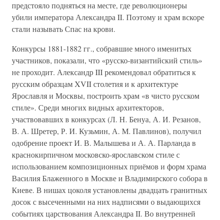
предстояло подняться на месте, где революционеры
убили императора Александра II. Поэтому и храм вскоре
стали называть Спас на крови.
Конкурсы 1881-1882 гг., собравшие много именитых
участников, показали, что «русско-византийский стиль»
не проходит. Александр III рекомендовал обратиться к
русским образцам XVII столетия и к архитектуре
Ярославля и Москвы, построить храм «в чисто русском
стиле». Среди многих видных архитекторов,
участвовавших в конкурсах (Л. Н. Бенуа, А. И. Резанов,
В. А. Шретер, Р. И. Кузьмин, А. М. Павлинов), получил
одобрение проект И. В. Малышева и А. А. Парланда в
краснокирпичном московско-ярославском стиле с
использованием композиционных приёмов и форм храма
Василия Блаженного в Москве и Владимирского собора в
Киеве. В нишах цоколя установлены двадцать гранитных
досок с высеченными на них надписями о выдающихся
событиях царствования Александра II. Во внутренней