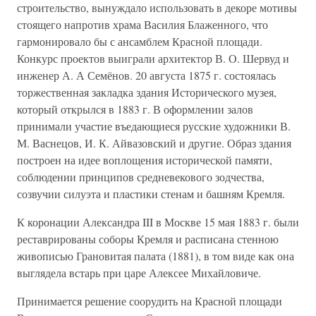
строительство, вынуждало использовать в декоре мотивы
стоящего напротив храма Василия Блаженного, что
гармонировало бы с ансамблем Красной площади.
Конкурс проектов выиграли архитектор В. О. Шервуд и
инженер А. А Семёнов. 20 августа 1875 г. состоялась
торжественная закладка здания Исторического музея,
который открылся в 1883 г. В оформлении залов
принимали участие въедающиеся русские художники В.
М. Васнецов, И. К. Айвазовский и другие. Образ здания
построен на идее воплощения исторической памяти,
соблюдении принципов средневекового зодчества,
созвучии силуэта и пластики стенам и башням Кремля.
К коронации Александра III в Москве 15 мая 1883 г. были
реставрированы соборы Кремля и расписана стенною
живописью Грановитая палата (1881), в том виде как она
выглядела встарь при царе Алексее Михайловиче.
Принимается решение соорудить на Красной площади