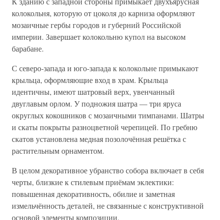
К зданию с западной стороны примыкает двухъярусная
колокольня, которую от цоколя до карниза оформляют
мозаичные гербы городов и губерний Российской
империи. Завершает колокольню купол на высоком
барабане.
С северо-запада и юго-запада к колокольне примыкают
крыльца, оформляющие вход в храм. Крыльца
идентичны, имеют шатровый верх, увенчанный
двуглавым орлом. У подножия шатра — три яруса
округлых кокошников с мозаичными тимпанами. Шатры
и скаты покрыты разноцветной черепицей. По гребню
скатов установлена медная позолочённая решётка с
растительным орнаментом.
В целом декоративное убранство собора включает в себя
черты, близкие к стилевым приёмам эклектики:
повышенная декоративность, обилие и заметная
измельчённость деталей, не связанные с конструктивной
основой элементы композиции.