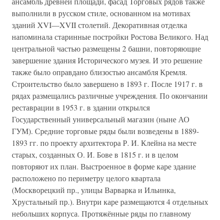
ансамбль древней площади, фасад Торговых рядов также
выполнили в русском стиле, основанном на мотивах
зданий XVI—XVII столетий. Декоративная отделка
напоминала старинные постройки Ростова Великого. Над
центральной частью размещены 2 башни, повторяющие
завершение здания Исторического музея. И это решение
также было оправдано близостью ансамбля Кремля.
Строительство было завершено в 1893 г. После 1917 г. в
рядах размещались различные учреждения. По окончании
реставрации в 1953 г. в здании открылся
Государственный универсальный магазин (ныне АО
ГУМ). Средние торговые ряды были возведены в 1889-
1893 гг. по проекту архитектора Р. И. Клейна на месте
старых, созданных О. И. Бове в 1815 г. и в целом
повторяют их план. Выстроенное в форме каре здание
расположено по периметру целого квартала
(Москворецкий пр., улицы Варварка и Ильинка,
Хрустальный пр.). Внутри каре размещаются 4 отдельных
небольших корпуса. Протяжённые ряды по главному