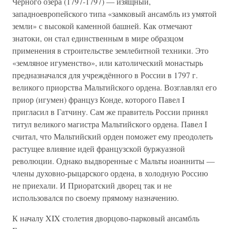
Чёрного озёра (1797-1797) — изящный,
западноевропейского типа «замковый ансамбль из умятой
земли» с высокой каменной башней. Как отмечают
знатоки, он стал единственным в мире образцом
применения в строительстве землебитной техники. Это
«земляное игуменство», или католический монастырь
предназначался для учреждённого в России в 1797 г.
великого приорства Мальтийского ордена. Возглавлял его
приор (игумен) француз Конде, которого Павел I
пригласил в Гатчину. Сам же правитель России принял
титул великого магистра Мальтийского ордена. Павел I
считал, что Мальтийский орден поможет ему преодолеть
растущее влияние идей французской буржуазной
революции. Однако выдворенные с Мальты иоанниты —
члены духовно-рыцарского ордена, в холодную Россию
не приехали. И Приоратский дворец так и не
использовался по своему прямому назначению.
К началу XIX столетия дворцово-парковый ансамбль