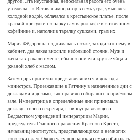
другой. Эта неустанная, непосильная работа его очень
утомляла…» Вставал император в семь утра, умывался
холодной водой, облачался в крестьянское платье, после
краткой прогулки по парку сам варил кофе в стеклянном
кофейнике и, наполнив тарелку сушками, грыз их.
Мария Фёдоровна поднималась позже, заходила к нему в
кабинет, два лакея вносили небольшой столик. Муж и
жена завтракали вместе, обычно они ели крутые яйца и
ржаной хлеб с маслом.
Затем царь принимал представлявшихся и доклады
министров. Приезжавшие в Гатчину в назначенные дни с
докладами и делами, как правило собирались в приёмном
зале. Императрица в определённые дни принимала
доклады своего секретаря, главноуправляющего
Ведомством учреждений императрицы Марии,
председателя Главного правления Красного Креста,
начальниц институтов, представляющихся и немногих
городских дам. Около часу дня царская семья собиралась