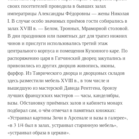
своих посетителей проводила в бывших залах
императрицы Александры Фёдоровны — жены Николая
I. В случае особо значимых приёмов гости собирались в
залах XVIII в. — Белом, Тронных, Мраморной столовой.
В дни праздников или памятных дат для трапез нижних
чинов и прислуги использовались третий этаж
центрального корпуса и помещения Кухонного каре. По
распоряжению царя в Гатчинский дворец закупались и
привозились из других дворцов живопись, иконы,
фарфор. Из Таврического дворца и дворцовых складов
здесь разместили мебель XVIII в., в том числе и
вышедшую из мастерской Давида Рентгена, бронзу
лучших французских мастеров — часы, канделябры,
вазы. Обстановку приёмных залов и кабинета монарх
подбирал сам, о чём отмечал в памятных книжках:
«Устраивал картины Зичи в Арсенале и вазы в галерее»,
«в 3 1/4 был в залах, устраивал старинную мебель»,
«устраивал образа в церкви».