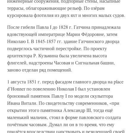
инженерные сооружения, подпорные стены, насыпные
террасы, облагораживающие рельеф. По озёрам
курсировала флотилия из двух яхт и многих малых судов.
После гибели Павла I до 1828 г. Гатчина принадлежала
вдовствующей императрице Марии Фёдоровне, затем
Николаю I. В 1845-1857 гг. здание Гатчинского дворца
подверглось частичной перестройке. По проекту
архитектора Р. Кузьмина была увеличена высота
флигелей, надстроены Часовая и Сигнальная башни,
заново отделан ряд помещений.
1 августа 1851 г. перед фасадом главного дворца на place
d’Honner по повелению Николая I был установлен
бронзовый памятник Павлу I по модели скульптора
Ивана Витали. По свидетельству современников, «при
открытии этого памятника Александр III, тогда ещё
маленький мальчик, стоял в форме павловского солдата
почётным часовым. Думал ли он в то время, что ему
придётся впоследствии царствовать и резиденцией своей