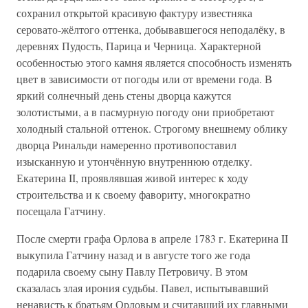
сохранил открытой красивую фактуру известняка
серовато-жёлтого оттенка, добывавшегося неподалёку, в
деревнях Пудость, Парица и Черница. Характерной
особенностью этого камня является способность изменять
цвет в зависимости от погоды или от времени года. В
яркий солнечный день стены дворца кажутся
золотистыми, а в пасмурную погоду они приобретают
холодный стальной оттенок. Строгому внешнему облику
дворца Ринальди намеренно противопоставил
изысканную и утончённую внутреннюю отделку.
Екатерина II, проявлявшая живой интерес к ходу
строительства и к своему фавориту, многократно
посещала Гатчину.
После смерти графа Орлова в апреле 1783 г. Екатерина II
выкупила Гатчину назад и в августе того же года
подарила своему сыну Павлу Петровичу. В этом
сказалась злая ирония судьбы. Павел, испытывавший
ненависть к братьям Орловым и считавший их главными