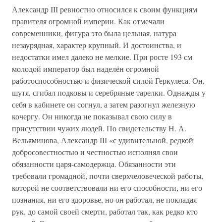
Александр III ревностно относился к своим функциям
правителя огромной империи. Как отмечали
современники, фигура это была цельная, натура
незаурядная, характер крупный. И достоинства, и
недостатки имел далеко не мелкие. При росте 193 см
молодой император был наделён огромной
работоспособностью и физической силой Геркулеса. Он,
шутя, сгибал подковы и серебряные тарелки. Однажды у
себя в кабинете он согнул, а затем разогнул железную
кочергу. Он никогда не показывал свою силу в
присутствии чужих людей. По свидетельству Н. А.
Вельяминова, Александр III «с удивительной, редкой
добросовестностью и честностью исполнял свои
обязанности царя-самодержца. Обязанности эти
требовали громадной, почти сверхчеловеческой работы,
которой не соответствовали ни его способности, ни его
познания, ни его здоровье, но он работал, не покладая
рук, до самой своей смерти, работал так, как редко кто