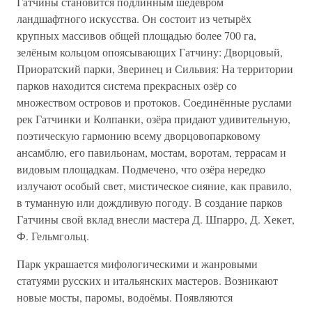
Гатчины становится подлинным шедевром
ландшафтного искусства. Он состоит из четырёх
крупных массивов общей площадью более 700 га,
зелёным кольцом опоясывающих Гатчину: Дворцовый,
Приоратский парки, Зверинец и Сильвия: На территории
парков находится система прекрасных озёр со
множеством островов и протоков. Соединённые руслами
рек Гатчинки и Колпанки, озёра придают удивительную,
поэтическую гармонию всему дворцовопарковому
ансамблю, его павильонам, мостам, воротам, террасам и
видовым площадкам. Подмечено, что озёра нередко
излучают особый свет, мистическое сияние, как правило,
в туманную или дождливую погоду. В создание парков
Гатчины свой вклад внесли мастера Д. Шпарро, Д. Хекет,
Ф. Гельмгольц.
Парк украшается мифологическими и жанровыми
статуями русских и итальянских мастеров. Возникают
новые мосты, паромы, водоёмы. Появляются