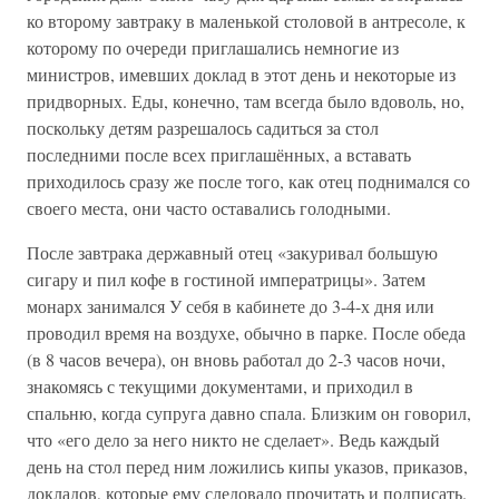
ко второму завтраку в маленькой столовой в антресоле, к
которому по очереди приглашались немногие из
министров, имевших доклад в этот день и некоторые из
придворных. Еды, конечно, там всегда было вдоволь, но,
поскольку детям разрешалось садиться за стол
последними после всех приглашённых, а вставать
приходилось сразу же после того, как отец поднимался со
своего места, они часто оставались голодными.
После завтрака державный отец «закуривал большую
сигару и пил кофе в гостиной императрицы». Затем
монарх занимался У себя в кабинете до 3-4-х дня или
проводил время на воздухе, обычно в парке. После обеда
(в 8 часов вечера), он вновь работал до 2-3 часов ночи,
знакомясь с текущими документами, и приходил в
спальню, когда супруга давно спала. Близким он говорил,
что «его дело за него никто не сделает». Ведь каждый
день на стол перед ним ложились кипы указов, приказов,
докладов, которые ему следовало прочитать и подписать.