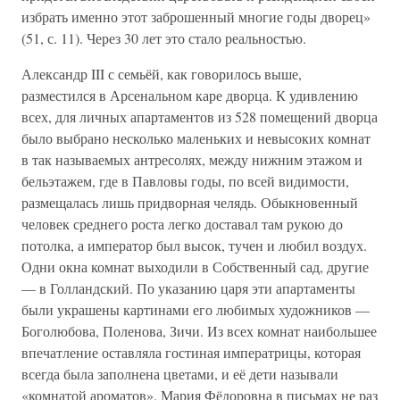
избрать именно этот заброшенный многие годы дворец»
(51, с. 11). Через 30 лет это стало реальностью.
Александр III с семьёй, как говорилось выше,
разместился в Арсенальном каре дворца. К удивлению
всех, для личных апартаментов из 528 помещений дворца
было выбрано несколько маленьких и невысоких комнат
в так называемых антресолях, между нижним этажом и
бельэтажем, где в Павловы годы, по всей видимости,
размещалась лишь придворная челядь. Обыкновенный
человек среднего роста легко доставал там рукою до
потолка, а император был высок, тучен и любил воздух.
Одни окна комнат выходили в Собственный сад, другие
— в Голландский. По указанию царя эти апартаменты
были украшены картинами его любимых художников —
Боголюбова, Поленова, Зичи. Из всех комнат наибольшее
впечатление оставляла гостиная императрицы, которая
всегда была заполнена цветами, и её дети называли
«комнатой ароматов». Мария Фёдоровна в письмах не раз