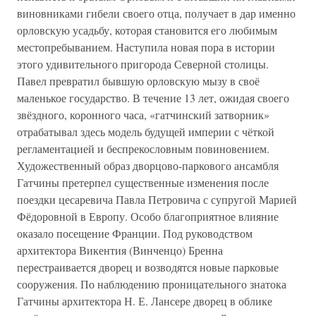
виновниками гибели своего отца, получает в дар именно
орловскую усадьбу, которая становится его любимым
местопребыванием. Наступила новая пора в истории
этого удивительного пригорода Северной столицы.
Павел превратил бывшую орловскую мызу в своё
маленькое государство. В течение 13 лет, ожидая своего
звёздного, коронного часа, «гатчинский затворник»
отрабатывал здесь модель будущей империи с чёткой
регламентацией и беспрекословным повиновением.
Художественный образ дворцово-паркового ансамбля
Гатчины претерпел существенные изменения после
поездки цесаревича Павла Петровича с супругой Марией
Фёдоровной в Европу. Особо благоприятное влияние
оказало посещение Франции. Под руководством
архитектора Викентия (Винченцо) Бренна
перестраивается дворец и возводятся новые парковые
сооружения. По наблюдению проницательного знатока
Гатчины архитектора Н. Е. Лансере дворец в облике