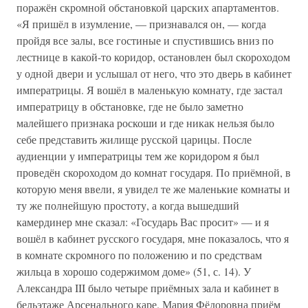
поражён скромной обстановкой царских апартаментов.
«Я пришёл в изумление, — признавался он, — когда
пройдя все залы, все гостиные и спустившись вниз по
лестнице в какой-то коридор, остановлен был скороходом
у одной двери и услышал от него, что это дверь в кабинет
императрицы. Я вошёл в маленькую комнату, где застал
императрицу в обстановке, где не было заметно
малейшего признака роскоши и где никак нельзя было
себе представить жилище русской царицы. После
аудиенции у императрицы тем же коридором я был
проведён скороходом до комнат государя. По приёмной, в
которую меня ввели, я увидел те же маленькие комнаты и
ту же полнейшую простоту, а когда вышедший
камердинер мне сказал: «Государь Вас просит» — и я
вошёл в кабинет русского государя, мне показалось, что я
в комнате скромного по положению и по средствам
жильца в хорошо содержимом доме» (51, с. 14). У
Александра III было четыре приёмных зала и кабинет в
бельэтаже Арсенального каре. Мария Фёдоровна приём