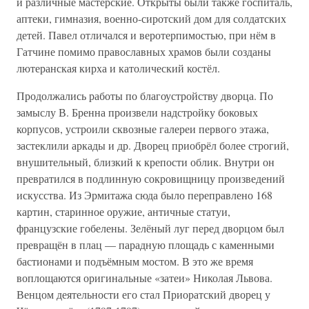
и различные мастерские. Открыты были также госпиталь,
аптеки, гимназия, военно-сиротский дом для солдатских
детей. Павел отличался и веротерпимостью, при нём в
Гатчине помимо православных храмов были созданы
лютеранская кирха и католический костёл.
Продолжались работы по благоустройству дворца. По
замыслу В. Бренна произвели надстройку боковых
корпусов, устроили сквозные галереи первого этажа,
застеклили аркады и др. Дворец приобрёл более строгий,
внушительный, близкий к крепости облик. Внутри он
превратился в подлинную сокровищницу произведений
искусства. Из Эрмитажа сюда было переправлено 168
картин, старинное оружие, античные статуи,
французские гобелены. Зелёный луг перед дворцом был
превращён в плац — парадную площадь с каменными
бастионами и подъёмным мостом. В это же время
воплощаются оригинальные «затеи» Николая Львова.
Венцом деятельности его стал Приоратский дворец у