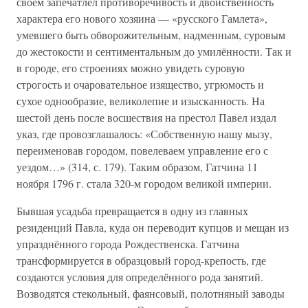
своём запечатлел противоречивость и двойственность
характера его нового хозяина — «русского Гамлета»,
умевшего быть обворожительным, надменным, суровым
до жестокости и сентиментальным до умилённости. Так и
в городе, его строениях можно увидеть суровую
строгость и очаровательное изящество, угрюмость и
сухое однообразие, великолепие и изысканность. На
шестой день после восшествия на престол Павел издал
указ, где провозглашалось: «Собственную нашу мызу,
переименовав городом, повелеваем управление его с
уездом…» (314, с. 179). Таким образом, Гатчина 11
ноября 1796 г. стала 320-м городом великой империи.
Бывшая усадьба превращается в одну из главных
резиденций Павла, куда он переводит купцов и мещан из
упразднённого города Рождественска. Гатчина
трансформируется в образцовый город-крепость, где
создаются условия для определённого рода занятий.
Возводятся стекольный, фаянсовый, полотняный заводы