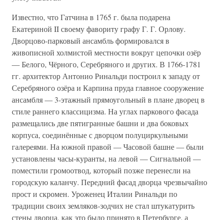
Известно, что Гатчина в 1765 г. была подарена
Екатериной II своему фавориту графу Г. Г. Орлову.
Дворцово-парковый ансамбль формировался в
живописной холмистой местности вокруг цепочки озёр
— Белого, Чёрного, Серебряного и других. В 1766-1781
гг. архитектор Антонио Ринальди построил к западу от
Серебряного озёра и Карпина пруда главное сооружение
ансамбля — 3-этажный прямоугольный в плане дворец в
стиле раннего классицизма. На углах паркового фасада
размещались две пятигранные башни и два боковых
корпуса, соединённые с дворцом полуциркульными
галереями. На южной правой — Часовой башне — были
установлены часы-куранты, на левой — Сигнальной —
поместили громоотвод, который позже перенесли на
городскую каланчу. Передний фасад дворца чрезвычайно
прост и скромен. Уроженец Италии Ринальди по
традиции своих земляков-зодчих не стал штукатурить
стены дворца, как это было принято в Петербурге, а