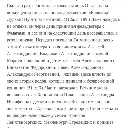
Сколько раз, вспоминала младшая дочь Ольга, папа
возмущённо писал на полях документов: «Болваны!
Дураки! Ну что за скотина!» (112а, с. 189.) Даже находясь
на отдыхе, он через день принимал фельдъегеря с
бумагами, и все они на следующий день возвращались с
резолюциями. Нередко посещали Гатчинский дворец-
замок братья императора великие князья Алексей
Александрович, Владимир Александрович с женой
Марией Павловной и детьми, Сергей Александрович с
Елизаветой Фёдоровной, Павел Александрович с
Александрой Георгиевной, «жившей здесь вплоть до
своих вторых родов, которые привели к безвременной
кончине» (51, с. 7). Часто наезжала в Гатчину жена
великого князя Константина Николаевича Александра
Иосифовна с детьми и внуками. Все они имели свои
апартаменты в Арсенальном каре дворца. Свои комнаты
во дворце были также у семей герцогов
Лейхтенбергских, Мекленбург-Стрелецких и принцев