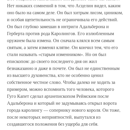
Нет никаких сомнений в том, что Асцелин видел, каким
оно было на самом деле. Он был хитрым лисом, циником,
и особая щепетильность не ограничивала его действий.
Он был глубоко замешан в интриги Адальберона и
Герберта против рода Каролингов. Его излюбленным
оружием была измена. Он сначала клялся всем самым
святым, а затем изменял клятве. Он кончил тем, что его
стали называть «старым изменником». Но он был
епископом: до своего последнего дня он жил
безнаказанно и даже в почете. Он был не единственным
из высшего духовенства, кто не особенно ценил
собственное честное слово. Чтобы далеко не ходить за
примером, можно вспомнить того человека, которого
Гуго Капет сделал архиепископом Реймским после
Адальберона и который не задумываясь открыл ворота
города каролингу — сопернику нового короля. Он тоже,
после некоторых неприятностей, выпутался из
создавшегося положения без ущерба для себя.