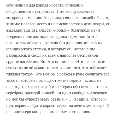
сочиненной для короля Роберта, описанию
общественного устройства. Помимо духовенства,
которое, по мнению Асцелина, связывает людей с Богом,
занимает особое место и не вмешивается в дела людей, он
выделяет еще два класса: «нобили» (благородные) и
«сервы», понимая под последним термином (а это
показательно!) всех крестьян без различия деталей их
юридического статуса, в которых он, несомненно,
разбирался, и сводя их всех к наиболее бесправной
группе населения. Вот что он пишет: «Эти несчастные
существа не обладают ничем, кроме того, что добывают
тяжким трудом. Кто мог бы с абаком в руке сосчитать все
заботы, которые поглощают жизнь сервов, их долгие
переходы, их тяжкие работы? Сервы обеспечивают всех
серебром, одеждой, пищей; ни один свободный человек
не мог бы существовать без них. ‹…› Хозяина, который
притворяется, будто кормит серва, на деле кормит серв. И
не видит серв конца своим слезам и стенаниям».