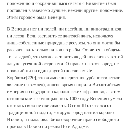
положению и сохранившимся связям с Византией был
поставлен в заведомо лучшее, нежели другие, положение.
Этим городом была Венеция.
В Венеции нет ни полей, ни пастбищ, ни виноградников,
ни лесов. Если заставить ее жителей жить, используя
лишь собственные природные ресурсы, то они могли бы
рассчитывать только на ловлю рыбы. Остается, в общем-
то, загадкой, что могло заставить людей поселиться в этой
лагуне, усеянной островами. О правах на этот город, не
похожий ни на один другой (по словам Ле
Корбюзье[220], это «самое невероятное урбанистическое
явление на земле»), долгое время спорили Византийская
империя и государство каролингских «франков», а затем
оттоновские «германцы», но к 1000 году Венеция сумела
отстоять свою независимость. Оттон III отказался от
традиционной подати, которую город платил королю
Италии, и пожаловал безоговорочное право свободного
проезда в Павию по рекам По и Адидже.