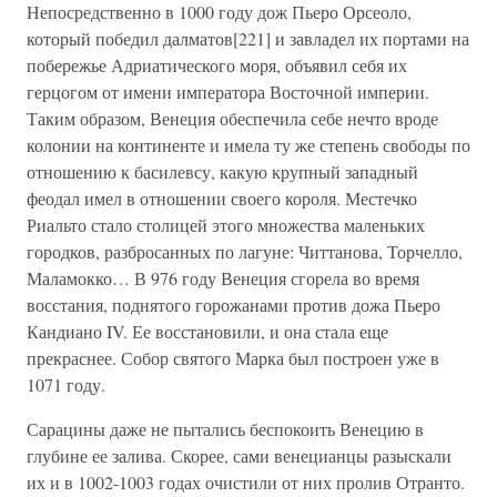
Непосредственно в 1000 году дож Пьеро Орсеоло,
который победил далматов[221] и завладел их портами на
побережье Адриатического моря, объявил себя их
герцогом от имени императора Восточной империи.
Таким образом, Венеция обеспечила себе нечто вроде
колонии на континенте и имела ту же степень свободы по
отношению к басилевсу, какую крупный западный
феодал имел в отношении своего короля. Местечко
Риальто стало столицей этого множества маленьких
городков, разбросанных по лагуне: Читтанова, Торчелло,
Маламокко… В 976 году Венеция сгорела во время
восстания, поднятого горожанами против дожа Пьеро
Кандиано IV. Ее восстановили, и она стала еще
прекраснее. Собор святого Марка был построен уже в
1071 году.
Сарацины даже не пытались беспокоить Венецию в
глубине ее залива. Скорее, сами венецианцы разыскали
их и в 1002-1003 годах очистили от них пролив Отранто.