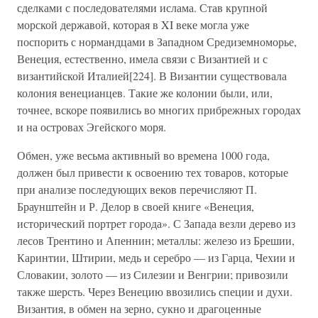
сделками с последователями ислама. Став крупной
морской державой, которая в XI веке могла уже
поспорить с нормандцами в Западном Средиземноморье,
Венеция, естественно, имела связи с Византией и с
византийской Италией[224]. В Византии существовала
колония венецианцев. Такие же колонии были, или,
точнее, вскоре появились во многих прибрежных городах
и на островах Эгейского моря.
Обмен, уже весьма активный во времена 1000 года,
должен был привести к освоению тех товаров, которые
при анализе последующих веков перечисляют П.
Браунштейн и Р. Делор в своей книге «Венеция,
исторический портрет города». С Запада везли дерево из
лесов Трентино и Апеннин; металлы: железо из Брешии,
Каринтии, Штирии, медь и серебро — из Гарца, Чехии и
Словакии, золото — из Силезии и Венгрии; привозили
также шерсть. Через Венецию ввозились специи и духи.
Византия, в обмен на зерно, сукно и драгоценные