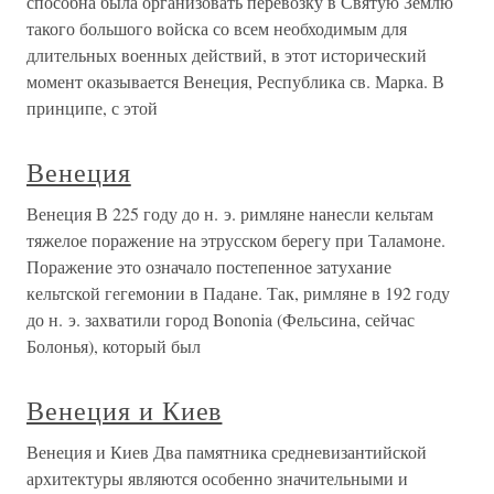
способна была организовать перевозку в Святую Землю
такого большого войска со всем необходимым для
длительных военных действий, в этот исторический
момент оказывается Венеция, Республика св. Марка. В
принципе, с этой
Венеция
Венеция В 225 году до н. э. римляне нанесли кельтам
тяжелое поражение на этрусском берегу при Таламоне.
Поражение это означало постепенное затухание
кельтской гегемонии в Падане. Так, римляне в 192 году
до н. э. захватили город Bononia (Фельсина, сейчас
Болонья), который был
Венеция и Киев
Венеция и Киев Два памятника средневизантийской
архитектуры являются особенно значительными и