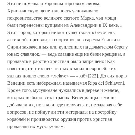
Это не помешало хорошим торговым связям.
Христианскую щепетильность успокаивало
покровительство великого святого Марка, чьи мощи
были перенесены купцами из Александрии в IX веке…
Этот город, который не мог существовать без очень
активной торговли, экспортировал в гаремы Египта и
Сирии захваченных или купленных на далматском берегу
юных славянок, — ведь славяне еще не были крещены, а
продавать в рабство христиан было запрещено! Как
известно, от этих несчастных в западноевропейских
языках пошло слово «esclave» — «раб»[222]. До сих пор в
Венеции есть набережная, называемая Ripa dei Schlavoni.
Кроме того, мусульмане нуждались в дереве и железе,
которых не было в их странах. Венецианцы сами не
добывали их, но знали, где получить, и, не задавая себе
вопросов, не пойдут ли эти материалы на постройку
кораблей и производство оружия против христиан,
продавали их мусульманам.