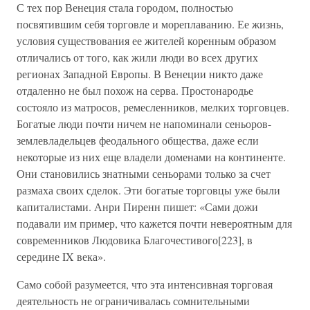
С тех пор Венеция стала городом, полностью
посвятившим себя торговле и мореплаванию. Ее жизнь,
условия существования ее жителей коренным образом
отличались от того, как жили люди во всех других
регионах Западной Европы. В Венеции никто даже
отдаленно не был похож на серва. Простонародье
состояло из матросов, ремесленников, мелких торговцев.
Богатые люди почти ничем не напоминали сеньоров-
землевладельцев феодального общества, даже если
некоторые из них еще владели доменами на континенте.
Они становились знатными сеньорами только за счет
размаха своих сделок. Эти богатые торговцы уже были
капиталистами. Анри Пиренн пишет: «Сами дожи
подавали им пример, что кажется почти невероятным для
современников Людовика Благочестивого[223], в
середине IX века».
Само собой разумеется, что эта интенсивная торговая
деятельность не ограничивалась сомнительными