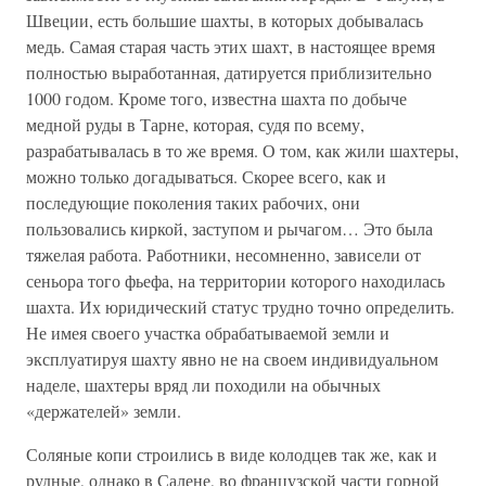
Швеции, есть большие шахты, в которых добывалась
медь. Самая старая часть этих шахт, в настоящее время
полностью выработанная, датируется приблизительно
1000 годом. Кроме того, известна шахта по добыче
медной руды в Тарне, которая, судя по всему,
разрабатывалась в то же время. О том, как жили шахтеры,
можно только догадываться. Скорее всего, как и
последующие поколения таких рабочих, они
пользовались киркой, заступом и рычагом… Это была
тяжелая работа. Работники, несомненно, зависели от
сеньора того фьефа, на территории которого находилась
шахта. Их юридический статус трудно точно определить.
Не имея своего участка обрабатываемой земли и
эксплуатируя шахту явно не на своем индивидуальном
наделе, шахтеры вряд ли походили на обычных
«держателей» земли.
Соляные копи строились в виде колодцев так же, как и
рудные, однако в Салене, во французской части горной