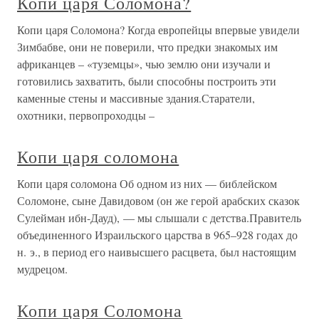
Копи царя Соломона?
Копи царя Соломона? Когда европейцы впервые увидели
Зимбабве, они не поверили, что предки знакомых им
африканцев – «туземцы», чью землю они изучали и
готовились захватить, были способны построить эти
каменные стены и массивные здания.Старатели,
охотники, первопроходцы –
Копи царя соломона
Копи царя соломона Об одном из них — библейском
Соломоне, сыне Давидовом (он же герой арабских сказок
Сулейман ибн-Дауд), — мы слышали с детства.Правитель
объединенного Израильского царства в 965–928 годах до
н. э., в период его наивысшего расцвета, был настоящим
мудрецом.
Копи царя Соломона