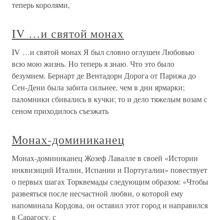
теперь королями,
IV …и святой монах
IV …и святой монах Я был словно оглушен Любовью
всю мою жизнь. Но теперь я знаю. Что это было
безумием. Бернарт де Вентадорн Дорога от Парижа до
Сен-Дени была забита сильнее, чем в дни ярмарки;
паломники сбивались в кучки; то и дело тяжелым возам с
сеном приходилось съезжать
Монах-доминиканец
Монах-доминиканец Жозеф Лавалле в своей «Истории
инквизиций Италии, Испании и Португалии» повествует
о первых шагах Торквемады следующим образом: «Чтобы
развеяться после несчастной любви, о которой ему
напоминала Кордова, он оставил этот город и направился
в Сарагосу, с