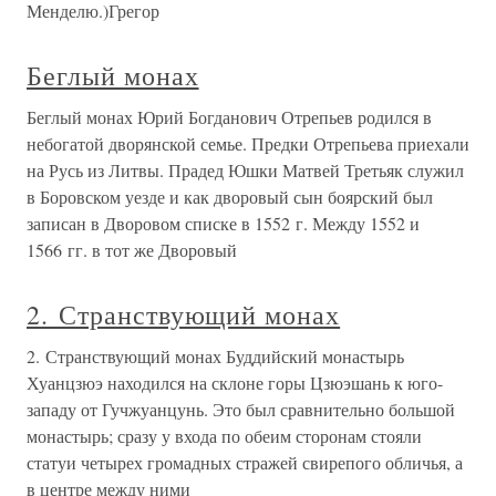
Менделю.)Грегор
Беглый монах
Беглый монах Юрий Богданович Отрепьев родился в
небогатой дворянской семье. Предки Отрепьева приехали
на Русь из Литвы. Прадед Юшки Матвей Третьяк служил
в Боровском уезде и как дворовый сын боярский был
записан в Дворовом списке в 1552 г. Между 1552 и
1566 гг. в тот же Дворовый
2. Странствующий монах
2. Странствующий монах Буддийский монастырь
Хуанцзюэ находился на склоне горы Цзюэшань к юго-
западу от Гучжуанцунь. Это был сравнительно большой
монастырь; сразу у входа по обеим сторонам стояли
статуи четырех громадных стражей свирепого обличья, а
в центре между ними