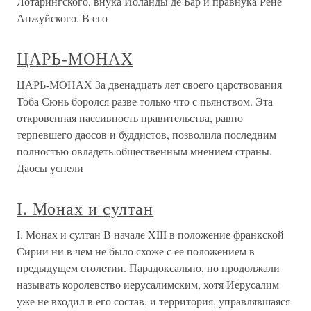
Лотарингского, внука Иоланды де Бар и правнука Рене
Анжуйского. В его
ЦАРЬ-МОНАХ
ЦАРЬ-МОНАХ За двенадцать лет своего царствования
Тоба Сюнь боролся разве только что с пьянством. Эта
откровенная пассивность правительства, равно
терпевшего даосов и буддистов, позволила последним
полностью овладеть общественным мнением страны.
Даосы успели
I. Монах и султан
I. Монах и султан В начале XIII в положение франкской
Сирии ни в чем не было схоже с ее положением в
предыдущем столетии. Парадоксально, но продолжали
называть королевство иерусалимским, хотя Иерусалим
уже не входил в его состав, и территория, управлявшаяся