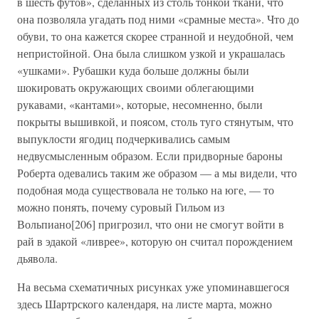
в шесть футов», сделанных из столь тонкой ткани, что
она позволяла угадать под ними «срамные места». Что до
обуви, то она кажется скорее странной и неудобной, чем
непристойной. Она была слишком узкой и украшалась
«ушками». Рубашки куда больше должны были
шокировать окружающих своими облегающими
рукавами, «кантами», которые, несомненно, были
покрыты вышивкой, и поясом, столь туго стянутым, что
выпуклости ягодиц подчеркивались самым
недвусмысленным образом. Если придворные бароны
Роберта одевались таким же образом — а мы видели, что
подобная мода существовала не только на юге, — то
можно понять, почему суровый Гильом из
Вольпиано[206] пригрозил, что они не смогут войти в
рай в эдакой «ливрее», которую он считал порождением
дьявола.
На весьма схематичных рисунках уже упоминавшегося
здесь Шартрского календаря, на листе марта, можно