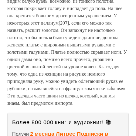
видим белую вуаль, возможно, из тонкого полотна,
которая покрывает голову и ниспадает до пола. На шее
она крепится большим драгоценным украшением. У
некоторых этот паллиум[207], если его можно так
назвать, расшит золотом. Он запахнут не настолько
плотно, чтобы нельзя было увидеть длинное, до пола,
женское платье с широкими вышитыми рукавами с
золотыми галунами. Платье полностью скрывает ноги. У
одной дамы оно, помимо всего прочего, украшено
цветной вышитой лентой на уровне колен. Благодаря
тому, что одна из женщин на рисунке немного
приподняла руку, можно увидеть облегающий рукав ее
рубашки, называвшейся на французском языке «chainse».
Эти одежды часто шили из шелка, который, как мы
знаем, был предметом импорта.
Более 800 000 книг и аудиокниг! 📚
2 месяца Литрес Подписки в
Получи