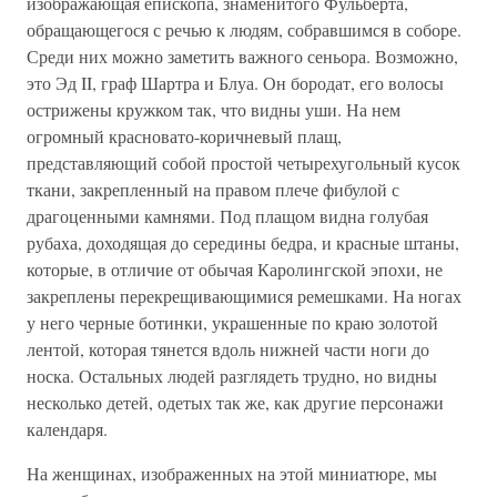
изображающая епископа, знаменитого Фульберта,
обращающегося с речью к людям, собравшимся в соборе.
Среди них можно заметить важного сеньора. Возможно,
это Эд II, граф Шартра и Блуа. Он бородат, его волосы
острижены кружком так, что видны уши. На нем
огромный красновато-коричневый плащ,
представляющий собой простой четырехугольный кусок
ткани, закрепленный на правом плече фибулой с
драгоценными камнями. Под плащом видна голубая
рубаха, доходящая до середины бедра, и красные штаны,
которые, в отличие от обычая Каролингской эпохи, не
закреплены перекрещивающимися ремешками. На ногах
у него черные ботинки, украшенные по краю золотой
лентой, которая тянется вдоль нижней части ноги до
носка. Остальных людей разглядеть трудно, но видны
несколько детей, одетых так же, как другие персонажи
календаря.
На женщинах, изображенных на этой миниатюре, мы