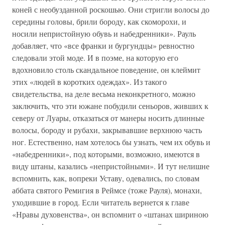
коней с необузданной роскошью. Они стригли волосы до
середины головы, брили бороду, как скоморохи, и
носили непристойную обувь и набедренники». Рауль
добавляет, что «все франки и бургундцы» ревностно
следовали этой моде. И в поэме, на которую его
вдохновило столь скандальное поведение, он клеймит
этих «людей в коротких одеждах». Из такого
свидетельства, на деле весьма неконкретного, можно
заключить, что эти южане побудили сеньоров, живших к
северу от Луары, отказаться от манеры носить длинные
волосы, бороду и рубахи, закрывавшие верхнюю часть
ног. Естественно, нам хотелось бы узнать, чем их обувь и
«набедренники», под которыми, возможно, имеются в
виду штаны, казались «непристойными». И тут нелишне
вспомнить, как, вопреки Уставу, одевались, по словам
аббата святого Ремигия в Реймсе (тоже Рауля), монахи,
уходившие в город. Если читатель вернется к главе
«Нравы духовенства», он вспомнит о «штанах шириною