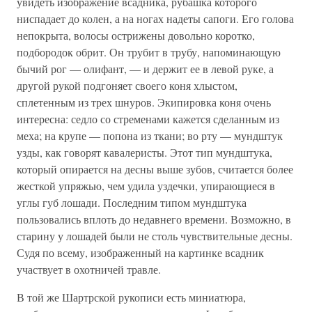
увидеть изображение всадника, рубашка которого
ниспадает до колен, а на ногах надеты сапоги. Его голова
непокрыта, волосы острижены довольно коротко,
подбородок обрит. Он трубит в трубу, напоминающую
бычий рог — олифант, — и держит ее в левой руке, а
другой рукой подгоняет своего коня хлыстом,
сплетенным из трех шнуров. Экипировка коня очень
интересна: седло со стременами кажется сделанным из
меха; на крупе — попона из ткани; во рту — мундштук
узды, как говорят кавалеристы. Этот тип мундштука,
который опирается на десны выше зубов, считается более
жесткой упряжью, чем удила уздечки, упирающиеся в
углы губ лошади. Последним типом мундштука
пользовались вплоть до недавнего времени. Возможно, в
старину у лошадей были не столь чувствительные десны.
Судя по всему, изображенный на картинке всадник
участвует в охотничей травле.
В той же Шартрской рукописи есть миниатюра,