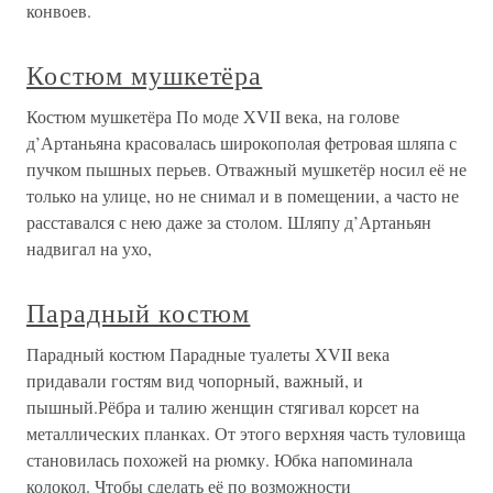
конвоев.
Костюм мушкетёра
Костюм мушкетёра По моде XVII века, на голове
д’Артаньяна красовалась широкополая фетровая шляпа с
пучком пышных перьев. Отважный мушкетёр носил её не
только на улице, но не снимал и в помещении, а часто не
расставался с нею даже за столом. Шляпу д’Артаньян
надвигал на ухо,
Парадный костюм
Парадный костюм Парадные туалеты XVII века
придавали гостям вид чопорный, важный, и
пышный.Рёбра и талию женщин стягивал корсет на
металлических планках. От этого верхняя часть туловища
становилась похожей на рюмку. Юбка напоминала
колокол. Чтобы сделать её по возможности