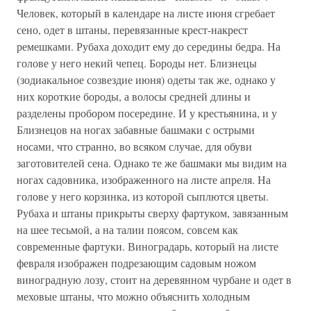
Человек, который в календаре на листе июня сгребает
сено, одет в штаны, перевязанные крест-накрест
ремешками. Рубаха доходит ему до середины бедра. На
голове у него некий чепец. Бороды нет. Близнецы
(зодиакальное созвездие июня) одеты так же, однако у
них короткие бороды, а волосы средней длины и
разделены пробором посередине. И у крестьянина, и у
Близнецов на ногах забавные башмаки с острыми
носами, что странно, во всяком случае, для обуви
заготовителей сена. Однако те же башмаки мы видим на
ногах садовника, изображенного на листе апреля. На
голове у него корзинка, из которой сыплются цветы.
Рубаха и штаны прикрыты сверху фартуком, завязанным
на шее тесьмой, а на талии поясом, совсем как
современные фартуки. Виноградарь, который на листе
февраля изображен подрезающим садовым ножом
виноградную лозу, стоит на деревянном чурбане и одет в
меховые штаны, что можно объяснить холодным