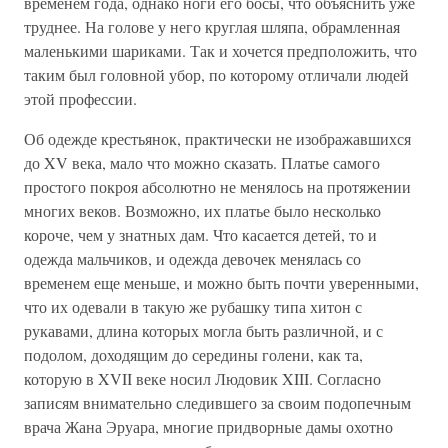
временем года, однако ноги его босы, что объяснить уже
труднее. На голове у него круглая шляпа, обрамленная
маленькими шариками. Так и хочется предположить, что
таким был головной убор, по которому отличали людей
этой профессии.
Об одежде крестьянок, практически не изображавшихся
до XV века, мало что можно сказать. Платье самого
простого покроя абсолютно не менялось на протяжении
многих веков. Возможно, их платье было несколько
короче, чем у знатных дам. Что касается детей, то и
одежда мальчиков, и одежда девочек менялась со
временем еще меньше, и можно быть почти уверенными,
что их одевали в такую же рубашку типа хитон с
рукавами, длина которых могла быть различной, и с
подолом, доходящим до середины голени, как та,
которую в XVII веке носил Людовик XIII. Согласно
записям внимательно следившего за своим подопечным
врача Жана Эруара, многие придворные дамы охотно