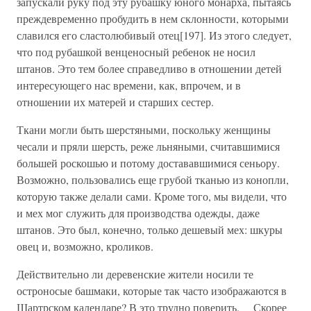
запускали руку под эту рубашку юного монарха, пытаясь
преждевременно пробудить в нем склонности, которыми
славился его сластолюбивый отец[197]. Из этого следует,
что под рубашкой венценосный ребенок не носил
штанов. Это тем более справедливо в отношении детей
интересующего нас времени, как, впрочем, и в
отношении их матерей и старших сестер.
Ткани могли быть шерстяными, поскольку женщины
чесали и пряли шерсть, реже льняными, считавшимися
большей роскошью и потому достававшимися сеньору.
Возможно, пользовались еще грубой тканью из конопли,
которую также делали сами. Кроме того, мы видели, что
и мех мог служить для производства одежды, даже
штанов. Это был, конечно, только дешевый мех: шкуры
овец и, возможно, кроликов.
Действительно ли деревенские жители носили те
остроносые башмаки, которые так часто изображаются в
Шартрском календаре? В это трудно поверить. Скорее